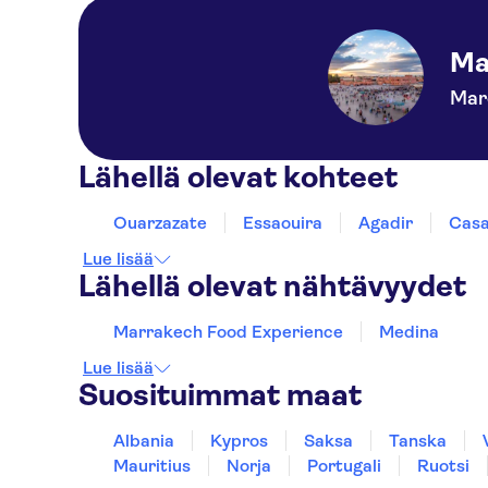
Ma
Mar
Lähellä olevat kohteet
Ouarzazate
Essaouira
Agadir
Casa
Lue lisää
Lähellä olevat nähtävyydet
Marrakech Food Experience
Medina
Lue lisää
Suosituimmat maat
Albania
Kypros
Saksa
Tanska
Mauritius
Norja
Portugali
Ruotsi