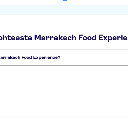
kohteesta Marrakech Food Experi
Marrakech Food Experience?
t aktiviteetit:
kery Class
Food tour in the Medina of Marrakech