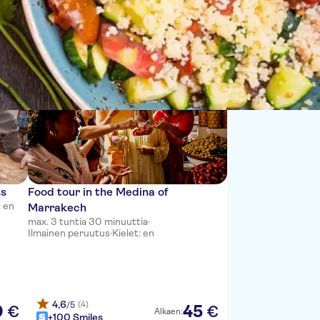
Lajittele:
ss
Food tour in the Medina of
: en
Marrakech
max. 3 tuntia 30 minuuttia
·
Ilmainen peruutus
·
Kielet: en
4,6
(4)
/5
0
45
€
€
Alkaen:
+100 Smiles