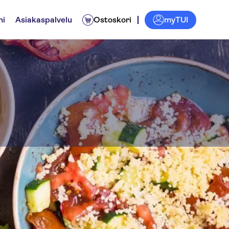
myTUI
ni
Asiakaspalvelu
Ostoskori
od Experience