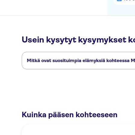
Usein kysytyt kysymykset 
Mitkä ovat suosituimpia elämyksiä kohteessa 
Nämä ovat kohteen Marrakech Food Experience suosituimma
1001 Nights dinner show in Marrakech
Traditionnal Tajine Coo
Kuinka pääsen kohteeseen