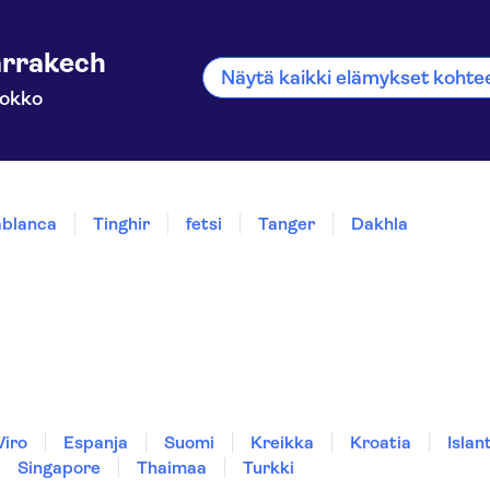
rrakech
Näytä kaikki elämykset koht
okko
blanca
Tinghir
fetsi
Tanger
Dakhla
Viro
Espanja
Suomi
Kreikka
Kroatia
Islant
Singapore
Thaimaa
Turkki