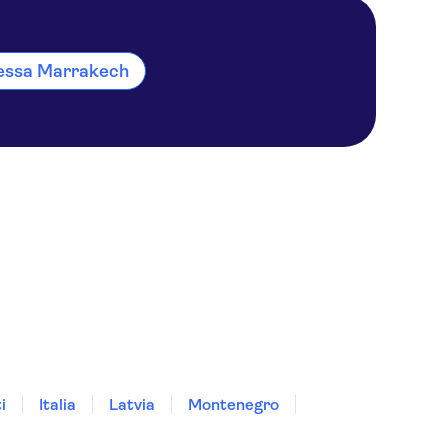
eessa Marrakech
i
Italia
Latvia
Montenegro