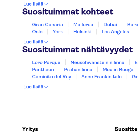
Lue lisää
Suosituimmat kohteet
Gran Canaria
Mallorca
Dubai
Barc
Oslo
York
Helsinki
Los Angeles
Lue lisää
Suosituimmat nähtävyydet
Loro Parque
Neuschwansteinin linna
E
Pantheon
Prahan linna
Moulin Rouge
Caminito del Rey
Anne Frankin talo
Go
Lue lisää
Yritys
Suositt