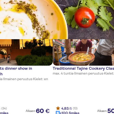
tia
ts dinner show in
Traditionnal Tajine Cookery Cla
max. 4 tuntia
·
Ilmainen peruutus
·
Kielet
ch
ia
·
Ilmainen peruutus
·
Kielet: en
4,83
(34)
(13)
5
/5
60
5
€
Alkaen:
Alkaen:
miles
+100 Smiles