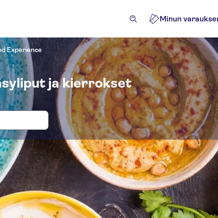
Minun varaukse
d Experience
yliput ja kierrokset
okset ja liput paikkaan Marrakech Fo
iviteetit
Retket
Liput ja tapahtumat