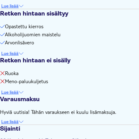
longer
Lue lisää
Remember to bring:
Retken hintaan sisältyy
Please bring your passport with you on the tour
Opastettu kierros
Alkoholijuomien maistelu
Arvonlisävero
Lue lisää
Retken hintaan ei sisälly
Ruoka
Meno-paluukuljetus
Lue lisää
Varausmaksu
Hyviä uutisia! Tähän varaukseen ei kuulu lisämaksuja.
Lue lisää
Sijainti