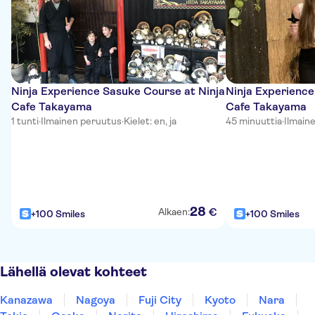
Ninja Experience Sasuke Course at Ninja
Ninja Experience
Cafe Takayama
Cafe Takayama
1 tunti
·
Ilmainen peruutus
·
Kielet: en, ja
45 minuuttia
·
Ilmain
28
€
Alkaen:
+100 Smiles
+100 Smiles
Lähellä olevat kohteet
Kanazawa
Nagoya
Fuji City
Kyoto
Nara