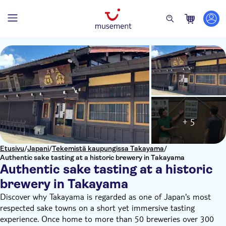
+ 5
Etusivu
/
Japani
/
Tekemistä kaupungissa Takayama
/
Authentic sake tasting at a historic brewery in Takayama
Authentic sake tasting at a historic
brewery in Takayama
Discover why Takayama is regarded as one of Japan's most
respected sake towns on a short yet immersive tasting
experience. Once home to more than 50 breweries over 300