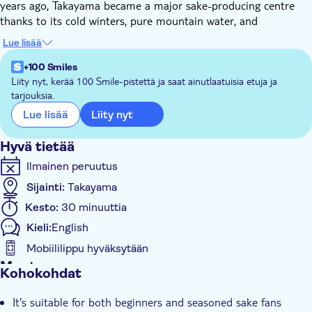
years ago, Takayama became a major sake-producing centre
thanks to its cold winters, pure mountain water, and
generations of craftsmanship. Today, only a few breweries
Lue lisää
remain, continuing these traditions.
On this guided visit to a historic local brewery, you'll learn how
+100 Smiles
sake is made - from ingredients and fermentation to the
Liity nyt, kerää 100 Smile-pistettä ja saat ainutlaatuisia etuja ja
tarjouksia.
regional characteristics that influence flavour - in a clear,
approachable way suitable for both beginners and seasoned
Liity nyt
Lue lisää
sake fans. You'll then taste five carefully selected local sakes,
learning to identify differences in aroma, flavour, and texture,
Hyvä tietää
and gaining a deeper appreciation of what makes Takayama's
Ilmainen peruutus
sake unique.
Sijainti:
Takayama
Designed to be relaxed and easy to fit into your schedule, this
experience is ideal for travellers with limited time, first-time
Kesto:
30 minuuttia
sake drinkers, or anyone seeking an authentic cultural moment
Kieli:
English
without joining a long tour.
Mobiililippu hyväksytään
Muuta
Kohokohdat
Välitön vahvistus
It's suitable for both beginners and seasoned sake fans
Paikalliseen makuun