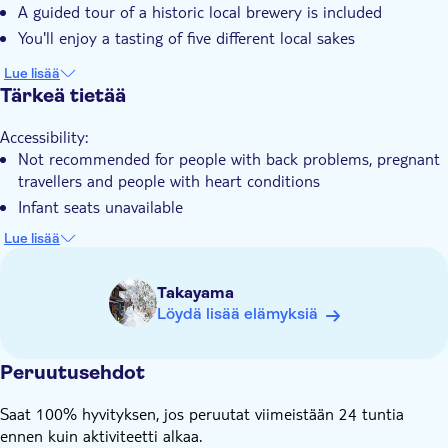
A guided tour of a historic local brewery is included
Pienempi ryhmäkoko
You'll enjoy a tasting of five different local sakes
Asiantuntijaopas
Lue lisää
E-lippu
Tärkeä tietää
Accessibility:
Not recommended for people with back problems, pregnant
travellers and people with heart conditions
Infant seats unavailable
Know in advance:
Lue lisää
The start time can be adjusted based on your needs. If you
need to change the starting time, please contact the tour
Takayama
operator using the e-mail you'll find in the voucher
Löydä lisää elämyksiä
Tours are typically conducted in English; other languages
(e.g., Chinese, Italian, French) may be available upon request
with advance notice
Peruutusehdot
This tour operates with a minimum of 2 people and a
Saat 100% hyvityksen, jos peruutat viimeistään 24 tuntia
maximum of 20 people
ennen kuin aktiviteetti alkaa.
The listed duration is 30 minutes, though it may run slightly