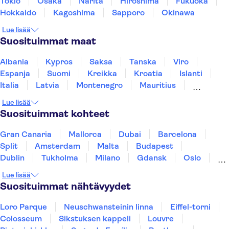
Tokio
Osaka
Narita
Hiroshima
Fukuoka
Hokkaido
Kagoshima
Sapporo
Okinawa
Lue lisää
Suosituimmat maat
Albania
Kypros
Saksa
Tanska
Viro
Espanja
Suomi
Kreikka
Kroatia
Islanti
Italia
Latvia
Montenegro
Mauritius
Norja
Portugali
Ruotsi
Singapore
Lue lisää
Thaimaa
Turkki
Suosituimmat kohteet
Gran Canaria
Mallorca
Dubai
Barcelona
Split
Amsterdam
Malta
Budapest
Dublin
Tukholma
Milano
Gdansk
Oslo
York
Helsinki
Los Angeles
Rovaniemi
Lue lisää
Tallinna
Ljubljana
Riika
Suosituimmat nähtävyydet
Loro Parque
Neuschwansteinin linna
Eiffel-torni
Colosseum
Sikstuksen kappeli
Louvre