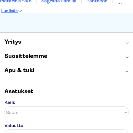
Pietarinkirkko
Sagrada Família
Pantheon
Prahan linna
Moulin Rouge
Burj Khalifa
Lue lisää
Keukenhof
London Eye
Montmartre
Wieliczkan suolakaivos
Alhambra
Caminito del Rey
Anne Frankin talo
Golden Circle
Yritys
Suosittelemme
Apu & tuki
Asetukset
Kieli:
Valuutta: