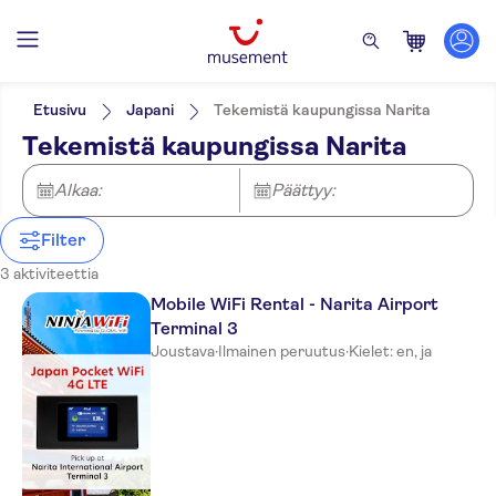
Suodata
Hinta (per aikuinen)
Nouto hotellilta
Lippuvaihtoehdot
Etusivu
Japani
Tekemistä kaupungissa Narita
E-lippu
Kategoriat
Min.
€
Maks.
€
Tekemistä kaupungissa Narita
Ilmainen peruutus
Lisäpalvelut
NO-PICKUP
Aktiviteetin kieli
Välitön vahvistus
Palvelut lentokentällä
English
Alkaa:
Päättyy:
Japanese
Filter
3 aktiviteettia
Mobile WiFi Rental - Narita Airport
Terminal 3
Joustava
·
Ilmainen peruutus
·
Kielet: en, ja