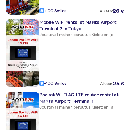
26
+100 Smiles
€
Alkaen:
Mobile WIFI rental at Narita Airport
Terminal 2 in Tokyo
Joustava
·
Ilmainen peruutus
·
Kielet: en, ja
24
+100 Smiles
€
Alkaen:
Pocket Wi-Fi 4G LTE router rental at
Narita Airport Terminal 1
Joustava
·
Ilmainen peruutus
·
Kielet: en, ja