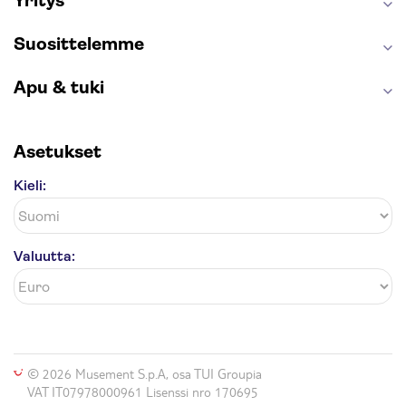
Yritys
Caminito del Rey
Anne Frankin talo
Golden Circle
Suosittelemme
Apu & tuki
Asetukset
Kieli:
Valuutta:
© 2026 Musement S.p.A, osa TUI Groupia
VAT IT07978000961 Lisenssi nro 170695