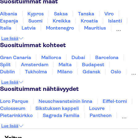
Suosituimmat maat
Albania
Kypros
Saksa
Tanska
Viro
Espanja
Suomi
Kreikka
Kroatia
Islanti
Italia
Latvia
Montenegro
Mauritius
Norja
Portugali
Ruotsi
Singapore
Lue lisää
Thaimaa
Turkki
Suosituimmat kohteet
Gran Canaria
Mallorca
Dubai
Barcelona
Split
Amsterdam
Malta
Budapest
Dublin
Tukholma
Milano
Gdansk
Oslo
Helsinki
York
Rovaniemi
Los Angeles
Lue lisää
Tallinna
Ljubljana
Riika
Suosituimmat nähtävyydet
Loro Parque
Neuschwansteinin linna
Eiffel-torni
Colosseum
Sikstuksen kappeli
Louvre
Pietarinkirkko
Sagrada Família
Pantheon
Prahan linna
Moulin Rouge
Burj Khalifa
Lue lisää
Keukenhof
London Eye
Montmartre
Wieliczkan suolakaivos
Alhambra