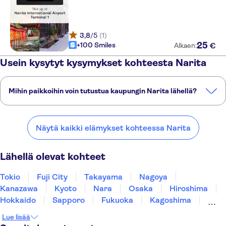
3,8
/5
(1)
25
+100 Smiles
€
Alkaen:
Usein kysytyt kysymykset kohteesta Narita
Mihin paikkoihin voin tutustua kaupungin Narita lähellä?
Tässä on muutamia suosikkipaikkojamme kaupungin Narita lähellä:
Tokio
Fuji City
Takayama
Nagoya
Kanazawa
Näytä kaikki elämykset kohteessa Narita
Lähellä olevat kohteet
Tokio
Fuji City
Takayama
Nagoya
Kanazawa
Kyoto
Nara
Osaka
Hiroshima
Hokkaido
Sapporo
Fukuoka
Kagoshima
Okinawa
Lue lisää