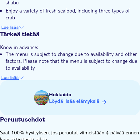
shabu
Ateria sisältyy
Enjoy a variety of fresh seafood, including three types of
E-lippu
crab
Access to an extensive buffet featuring grilled meats and
Lue lisää
innovative dishes
Tärkeä tietää
Benefit from a comfortable, smoke-free environment for a
Know in advance:
delightful yakiniku experience
The menu is subject to change due to availability and other
factors. Please note that the menu is subject to change due
to availability
Please inform the supplier of any food requirements, by
Lue lisää
answering the check-out question
The photographs are for illustrative purposes only
Hokkaido
Dining time is 70 minutes after the reservation time
Löydä lisää elämyksiä
Even if you arrive late, the end time will not change, so
please arrive on time (e.g. if you make a reservation for a
Peruutusehdot
17:30 start time, the meal time is 17:30-18:40. If you arrive
late, you must leave the restaurant at 18:40)
Saat 100% hyvityksen, jos peruutat viimeistään 4 päivää ennen
kuin aktiviteetti alkaa.