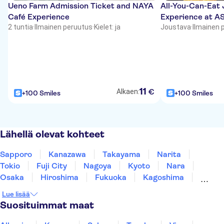
Ueno Farm Admission Ticket and NAYA
All-You-Can-Eat
Café Experience
Experience at A
2 tuntia
·
Ilmainen peruutus
·
Kielet: ja
Joustava
·
Ilmainen 
11
€
Alkaen:
+100 Smiles
+100 Smiles
Lähellä olevat kohteet
Sapporo
Kanazawa
Takayama
Narita
Tokio
Fuji City
Nagoya
Kyoto
Nara
Osaka
Hiroshima
Fukuoka
Kagoshima
Okinawa
Lue lisää
Suosituimmat maat