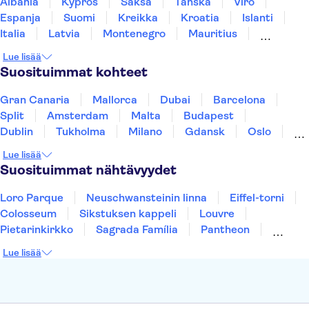
Albania
Kypros
Saksa
Tanska
Viro
Espanja
Suomi
Kreikka
Kroatia
Islanti
Italia
Latvia
Montenegro
Mauritius
Norja
Portugali
Ruotsi
Singapore
Lue lisää
Thaimaa
Turkki
Suosituimmat kohteet
Gran Canaria
Mallorca
Dubai
Barcelona
Split
Amsterdam
Malta
Budapest
Dublin
Tukholma
Milano
Gdansk
Oslo
York
Helsinki
Los Angeles
Rovaniemi
Lue lisää
Tallinna
Ljubljana
Riika
Suosituimmat nähtävyydet
Loro Parque
Neuschwansteinin linna
Eiffel-torni
Colosseum
Sikstuksen kappeli
Louvre
Pietarinkirkko
Sagrada Família
Pantheon
Prahan linna
Moulin Rouge
Burj Khalifa
Lue lisää
Keukenhof
London Eye
Montmartre
Wieliczkan suolakaivos
Alhambra
Caminito del Rey
Anne Frankin talo
Golden Circle