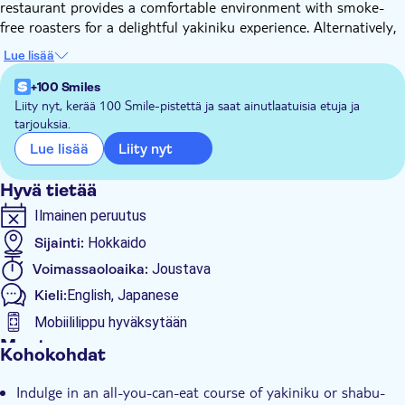
restaurant provides a comfortable environment with smoke-
free roasters for a delightful yakiniku experience. Alternatively,
you might prefer the popular shabu-shabu option. A variety of
Lue lisää
carefully selected ingredients are on offer, including fresh
seafood and crab.
+100 Smiles
The dining experience includes a 70-minute session of
Liity nyt, kerää 100 Smile-pistettä ja saat ainutlaatuisia etuja ja
tarjouksia.
unlimited yakiniku, three types of crab, assorted seafood, and
access to an all-you-can-eat buffet. The buffet boasts a range
Liity nyt
Lue lisää
of grilled meats, vegetables, and innovative dishes. To quench
your thirst, there's an unlimited supply of soft drinks.
Hyvä tietää
The restaurant operates in two sessions during the evening.
Ilmainen peruutus
Choose your preferred time at check-out.
Sijainti:
Hokkaido
Voimassaoloaika:
Joustava
Kieli:
English, Japanese
Mobiililippu hyväksytään
Muuta
Kohokohdat
Välitön vahvistus
Indulge in an all-you-can-eat course of yakiniku or shabu-
Paikalliseen makuun