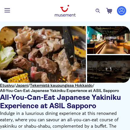
+ 1
Etusivu
/
Japani
/
Tekemistä kaupungissa Hokkaido
/
All-You-Can-Eat Japanese Yakiniku Experience at ASIL Sapporo
All-You-Can-Eat Japanese Yakiniku
Experience at ASIL Sapporo
Indulge in a luxurious dining experience at this renowned
eatery, where you can savour an all-you-can-eat course of
yakiniku or shabu-shabu, complemented by a buffet. The