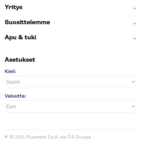
Yritys
Suosittelemme
Apu & tuki
Asetukset
Kieli:
Valuutta:
© 2026 Musement S.p.A, osa TUI Groupia