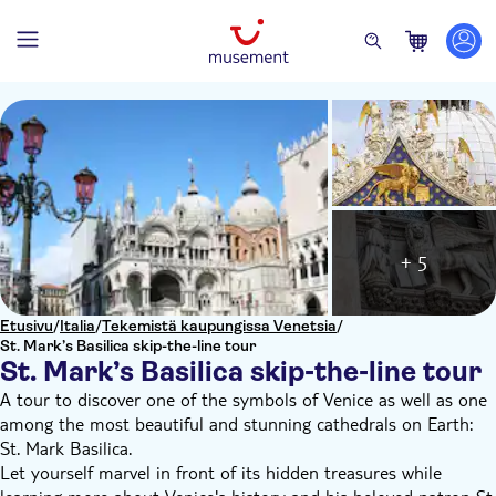
+ 5
Etusivu
/
Italia
/
Tekemistä kaupungissa Venetsia
/
St. Mark’s Basilica skip-the-line tour
St. Mark’s Basilica skip-the-line tour
A tour to discover one of the symbols of Venice as well as one
among the most beautiful and stunning cathedrals on Earth:
St. Mark Basilica.
Let yourself marvel in front of its hidden treasures while