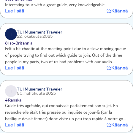
Interesting tour with a great guide, very knowledgeable
Lue lisää
Käännä
TUI Musement Traveler
T
22. lokakuuta 2025
3
Iso-Britannia
Felt a bit chaotic at the meeting point due to a slow-moving queue
of people trying to find out which guide to join. Out of the three
people in my party, two of us had problems with our audio
Lue lisää
Käännä
equipment (used to listen to the guide’s commentary).
TUI Musement Traveler
T
30. huhtikuuta 2025
4
Ranska
Guide très agréable, qui connaissait parfaitement son sujet. En
revanche elle était très pressée ou inquiète ce jour-là (car la
basilique devait fermer) donc visite un peu trop rapide à notre goût,
Lue lisää
Käännä
peu de temps pour déambuler dans les différents espaces du
monument.