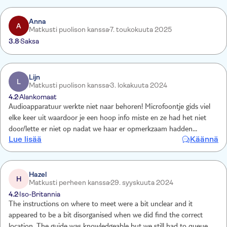
Anna
A
Matkusti puolison kanssa
7. toukokuuta 2025
3.8
Saksa
Lijn
L
Matkusti puolison kanssa
3. lokakuuta 2024
4.2
Alankomaat
Audioapparatuur werkte niet naar behoren! Microfoontje gids viel
elke keer uit waardoor je een hoop info miste en ze had het niet
door/lette er niet op nadat we haar er opmerkzaam hadden
Lue lisää
Käännä
gemaakt verder was de gids niet je dat vergeleken bij de excursie en
gids van de dag ervoor.
Hazel
H
Matkusti perheen kanssa
29. syyskuuta 2024
4.2
Iso-Britannia
The instructions on where to meet were a bit unclear and it
appeared to be a bit disorganised when we did find the correct