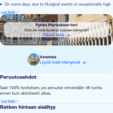
On some days, due to liturgical events or exceptionally high
tides, access may not be possible. In this case, you will be
Lue lisää
contacted to arrange another visit on a different date, or you
DSA1Pyhän Markuksen tori
will be reimbursed
Pyhän Markuksen tori
Please be aware that on certain dates, registration and
Etkö ole vielä löytänyt sopivaa elämystä?
payment of an access contribution will be necessary to visit
Näytä lisää
the city of Venice. We encourage you to check all the
information and procedures for registration or payment on
the dedicated website of Comune di Venezia
Venetsia
Löydä lisää elämyksiä
Peruutusehdot
Saat 100% hyvityksen, jos peruutat viimeistään 48 tuntia
ennen kuin aktiviteetti alkaa.
Lue lisää
Retken hintaan sisältyy