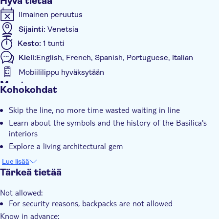
Hyvä tietää
Ilmainen peruutus
Sijainti:
Venetsia
Kesto:
1 tunti
Kieli:
English, French, Spanish, Portuguese, Italian
Mobiililippu hyväksytään
Muuta
Kohokohdat
Välitön vahvistus
Skip the line, no more time wasted waiting in line
Skip the line
Learn about the symbols and the history of the Basilica's
Group tour
interiors
Pukukoodi
Explore a living architectural gem
Visit the Museum and Terrace
Lue lisää
Tärkeä tietää
Not allowed:
For security reasons, backpacks are not allowed
Know in advance: