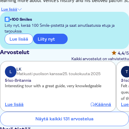
learning more about Venice's history and his beloved patron St.
Mark.
Lue lisää
On this tour, escorted by a tour guide, you will be able to
enjoy a full visit to St. Mark's Basilica, a masterpiece of
+100 Smiles
Byzantine art.
Liity nyt, kerää 100 Smile-pistettä ja saat ainutlaatuisia etuja ja
tarjouksia.
You'll have the pleasure of discovering the history and the
particularities of this ancient church, exploring the upper floor:
Liity nyt
Lue lisää
the Terrace and the Museum.
Arvostelut
4,4
/5
Kaikki arvostelut on vahvistettu
LK
L
T
Matkusti puolison kanssa
25. toukokuuta 2025
5
Iso-Britannia
3
Is
Interesting tour with a great guide, very knowledgeable
Felt
queue 
of t
Lue lisää
Käännä
Lue
with
com
Näytä kaikki 131 arvostelua