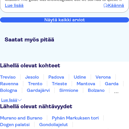
location. The guide was knowledgeable but we still had to queue for
Lue lisää
Käännä
10 to1 minutes even on the "skip the Queue" option. I would
recommend but be prepared it will still be busy and you will still
have to queue.
Näytä kaikki arviot
Saatat myös pitää
Lähellä olevat kohteet
Treviso
Jesolo
Padova
Udine
Verona
Ravenna
Trento
Trieste
Mantova
Garda
Bologna
Gardajärvi
Sirmione
Bolzano
Modena
Lue lisää
Lähellä olevat nähtävyydet
Murano and Burano
Pyhän Markuksen tori
Dogen palatsi
Gondoliajelut