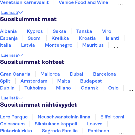
Venetsian karnevaalit
Venice Food and Wine
Kuljetukset Venetsiassa
San Giorgio Maggiore
Lue lisää
La Fenice Theatre
Colosseum
Forum Romanum
Suosituimmat maat
Etna
Vatikaanin museot
Pietarinkirkko
Pompeiji
Albania
Kypros
Saksa
Tanska
Viro
Espanja
Suomi
Kreikka
Kroatia
Islanti
Italia
Latvia
Montenegro
Mauritius
Norja
Portugali
Ruotsi
Singapore
Lue lisää
Thaimaa
Turkki
Suosituimmat kohteet
Gran Canaria
Mallorca
Dubai
Barcelona
Split
Amsterdam
Malta
Budapest
Dublin
Tukholma
Milano
Gdansk
Oslo
Helsinki
York
Rovaniemi
Los Angeles
Lue lisää
Tallinna
Ljubljana
Riika
Suosituimmat nähtävyydet
Loro Parque
Neuschwansteinin linna
Eiffel-torni
Colosseum
Sikstuksen kappeli
Louvre
Pietarinkirkko
Sagrada Família
Pantheon