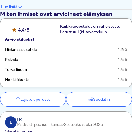
Lue lisää
Miten ihmiset ovat arvioineet elämyksen
Kaikki arvostelut on vahvistettu
4,4
/5
Perustuu 131 arvosteluun
Arviointiluokat
Hinta-laatusuhde
4,2
/5
Palvelu
4,4
/5
Turvallisuus
4,4
/5
Henkilökunta
4,4
/5
Lajitteluperuste
Suodatin
LK
L
Matkusti puolison kanssa
25. toukokuuta 2025
5
Iso-Britannia