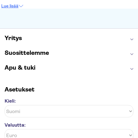
Prahan linna
Moulin Rouge
Burj Khalifa
Lue lisää
Keukenhof
London Eye
Montmartre
Wieliczkan suolakaivos
Alhambra
Caminito del Rey
Anne Frankin talo
Golden Circle
Yritys
Suosittelemme
Apu & tuki
Asetukset
Kieli:
Valuutta: