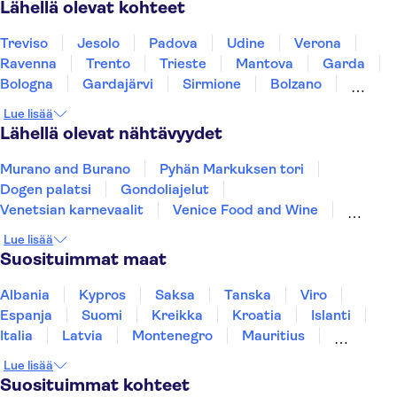
Lähellä olevat kohteet
Treviso
Jesolo
Padova
Udine
Verona
Ravenna
Trento
Trieste
Mantova
Garda
Bologna
Gardajärvi
Sirmione
Bolzano
Modena
Lue lisää
Lähellä olevat nähtävyydet
Murano and Burano
Pyhän Markuksen tori
Dogen palatsi
Gondoliajelut
Venetsian karnevaalit
Venice Food and Wine
Kuljetukset Venetsiassa
San Giorgio Maggiore
Lue lisää
La Fenice Theatre
Colosseum
Forum Romanum
Suosituimmat maat
Etna
Vatikaanin museot
Pietarinkirkko
Pompeiji
Albania
Kypros
Saksa
Tanska
Viro
Espanja
Suomi
Kreikka
Kroatia
Islanti
Italia
Latvia
Montenegro
Mauritius
Norja
Portugali
Ruotsi
Singapore
Lue lisää
Thaimaa
Turkki
Suosituimmat kohteet