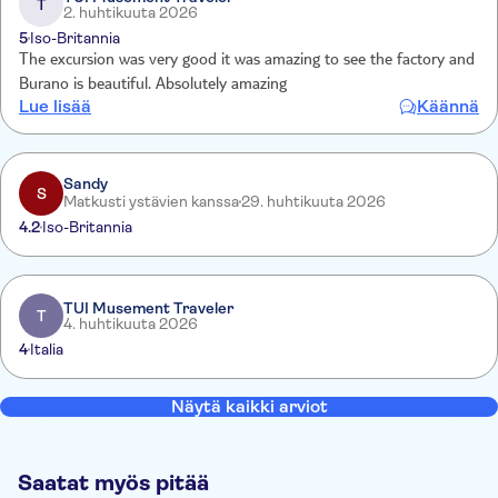
T
2. huhtikuuta 2026
5
Iso-Britannia
The excursion was very good it was amazing to see the factory and
Burano is beautiful. Absolutely amazing
Lue lisää
Käännä
Sandy
S
Matkusti ystävien kanssa
29. huhtikuuta 2026
4.2
Iso-Britannia
TUI Musement Traveler
T
4. huhtikuuta 2026
4
Italia
Näytä kaikki arviot
Saatat myös pitää