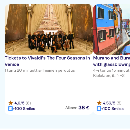
Tickets to Vivaldi's The Four Seasons in
Murano and Bura
Venice
with glassblowin
1 tunti 20 minuuttia
·
Ilmainen peruutus
4-4 tuntia 15 minuut
Kielet: en, it, fr +2
4,6
/5
(8)
4,56
/5
(5)
38
€
Alkaen:
+100 Smiles
+100 Smiles