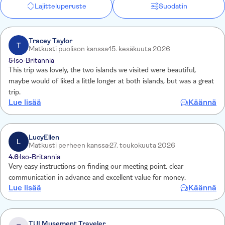
Lajitteluperuste
Suodatin
Tracey Taylor
T
Matkusti puolison kanssa
15. kesäkuuta 2026
5
Iso-Britannia
This trip was lovely, the two islands we visited were beautiful,
maybe would of liked a little longer at both islands, but was a great
trip.
Lue lisää
Käännä
LucyEllen
L
Matkusti perheen kanssa
27. toukokuuta 2026
4.6
Iso-Britannia
Very easy instructions on finding our meeting point, clear
communication in advance and excellent value for money.
Lue lisää
Käännä
TUI Musement Traveler