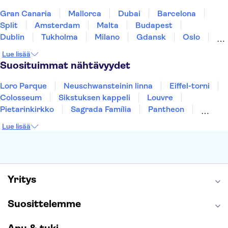
Gran Canaria
Mallorca
Dubai
Barcelona
Split
Amsterdam
Malta
Budapest
Dublin
Tukholma
Milano
Gdansk
Oslo
Helsinki
Los Angeles
York
Rovaniemi
Lue lisää
Tallinna
Ljubljana
Riika
Suosituimmat nähtävyydet
Loro Parque
Neuschwansteinin linna
Eiffel-torni
Colosseum
Sikstuksen kappeli
Louvre
Pietarinkirkko
Sagrada Família
Pantheon
Prahan linna
Moulin Rouge
Burj Khalifa
Lue lisää
Keukenhof
London Eye
Montmartre
Wieliczkan suolakaivos
Alhambra
Caminito del Rey
Anne Frankin talo
Golden Circle
Yritys
Suosittelemme