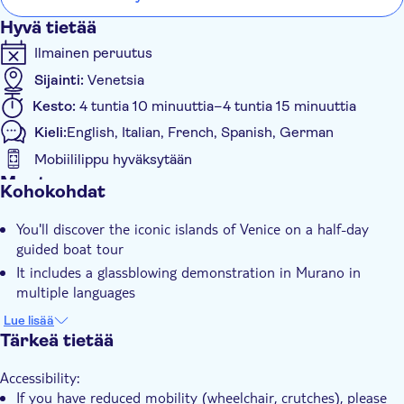
Hyvä tietää
Ilmainen peruutus
Sijainti:
Venetsia
Kesto:
4 tuntia 10 minuuttia–4 tuntia 15 minuuttia
Kieli:
English, Italian, French, Spanish, German
Mobiililippu hyväksytään
Muuta
Kohokohdat
Välitön vahvistus
You'll discover the iconic islands of Venice on a half-day
Pienempi ryhmäkoko
guided boat tour
E-lippu
It includes a glassblowing demonstration in Murano in
Transport included
multiple languages
You'll see Burano's colourful houses and delve into local life
Pet friendly
Lue lisää
and traditions
Tärkeä tietää
Accessibility:
If you have reduced mobility (wheelchair, crutches), please