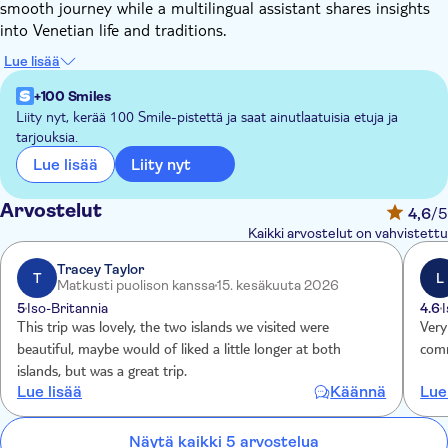
smooth journey while a multilingual assistant shares insights
into Venetian life and traditions.
After approximately 30 minutes, you'll arrive in Murano and
Lue lisää
visit a glass factory to watch a live glassblowing demonstration
by a master glassmaker, explained in five languages.
+100 Smiles
You'll then continue to Burano, famous for its colourful houses.
Liity nyt, kerää 100 Smile-pistettä ja saat ainutlaatuisia etuja ja
tarjouksia.
Enjoy free time on the island to explore independently, admire
traditional lace craftsmanship, or taste the island's renowned
Liity nyt
Lue lisää
bussolai biscuits.
Arvostelut
4,6
/5
Kaikki arvostelut on vahvistettu
Tracey Taylor
T
L
Matkusti puolison kanssa
15. kesäkuuta 2026
5
Iso-Britannia
4.6
This trip was lovely, the two islands we visited were
Very
beautiful, maybe would of liked a little longer at both
comm
islands, but was a great trip.
Lue lisää
Käännä
Lue
Näytä kaikki 5 arvostelua