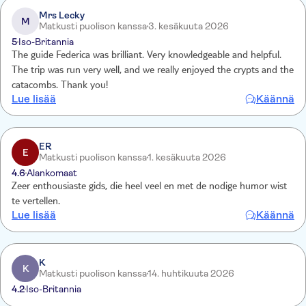
Mrs Lecky
M
Matkusti puolison kanssa
3. kesäkuuta 2026
5
Iso-Britannia
The guide Federica was brilliant. Very knowledgeable and helpful.
The trip was run very well, and we really enjoyed the crypts and the
catacombs. Thank you!
Lue lisää
Käännä
ER
E
Matkusti puolison kanssa
1. kesäkuuta 2026
4.6
Alankomaat
Zeer enthousiaste gids, die heel veel en met de nodige humor wist
te vertellen.
Lue lisää
Käännä
K
K
Matkusti puolison kanssa
14. huhtikuuta 2026
4.2
Iso-Britannia