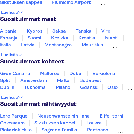
Sikstuksen kappeli
Fiumicino Airport
Rome Food & Wine
Castel Sant'Angelo
Etna
Lue lisää
Pompeiji
Amalfin rannikko
Pisan kalteva torni
Suosituimmat maat
Murano and Burano
Albania
Kypros
Saksa
Tanska
Viro
Espanja
Suomi
Kreikka
Kroatia
Islanti
Italia
Latvia
Montenegro
Mauritius
Norja
Portugali
Ruotsi
Singapore
Lue lisää
Thaimaa
Turkki
Suosituimmat kohteet
Gran Canaria
Mallorca
Dubai
Barcelona
Split
Amsterdam
Malta
Budapest
Dublin
Tukholma
Milano
Gdansk
Oslo
York
Helsinki
Los Angeles
Rovaniemi
Lue lisää
Tallinna
Ljubljana
Riika
Suosituimmat nähtävyydet
Loro Parque
Neuschwansteinin linna
Eiffel-torni
Colosseum
Sikstuksen kappeli
Louvre
Pietarinkirkko
Sagrada Família
Pantheon