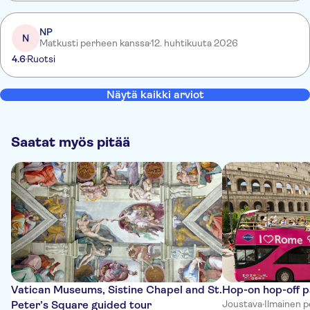
NP
N
Matkusti perheen kanssa
12. huhtikuuta 2026
4.6
Ruotsi
Näytä kaikki arviot
Saatat myös pitää
Vatican Museums, Sistine Chapel and St.
Hop-on hop-off 
Peter’s Square guided tour
Joustava
·
Ilmainen 