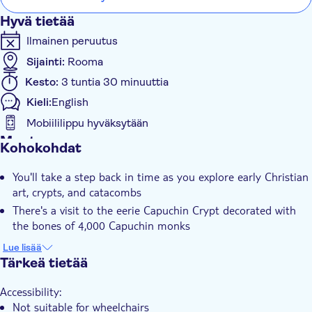
unforgettable exploration of Rome's hidden treasures.
Hyvä tietää
This is a unique tour of Rome which will give you a different
Ilmainen peruutus
perspective on the fascinating culture of the Eternal City.
Sijainti:
Rooma
Kesto:
3 tuntia 30 minuuttia
Kieli:
English
Mobiililippu hyväksytään
Muuta
Kohokohdat
Välitön vahvistus
You'll take a step back in time as you explore early Christian
Sisäänpääsymaksu sisältyy
art, crypts, and catacombs
Opastettu kierros
There's a visit to the eerie Capuchin Crypt decorated with
E-lippu
the bones of 4,000 Capuchin monks
You can explore the Basilica of San Martino ai Monti and its
Small group
Lue lisää
ancient chambers once used by early Christians
Tärkeä tietää
Pukukoodi
The tour reveals hidden relics and remains that reflect the
Accessibility:
deep spiritual roots of the Eternal City
Not suitable for wheelchairs
Your expert guide will share fascinating stories about Rome's