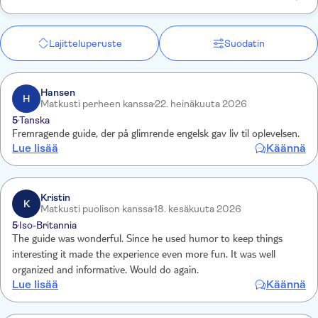
Lajitteluperuste
Suodatin
Hansen
H
Matkusti perheen kanssa
22. heinäkuuta 2026
5
Tanska
Fremragende guide, der på glimrende engelsk gav liv til oplevelsen.
Lue lisää
Käännä
Kristin
K
Matkusti puolison kanssa
18. kesäkuuta 2026
5
Iso-Britannia
The guide was wonderful. Since he used humor to keep things
interesting it made the experience even more fun. It was well
organized and informative. Would do again.
Lue lisää
Käännä