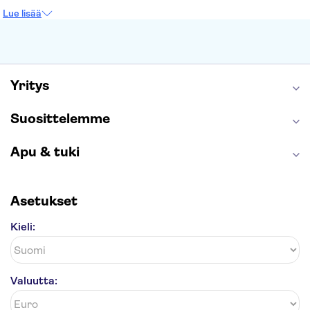
Prahan linna
Moulin Rouge
Burj Khalifa
Lue lisää
Keukenhof
London Eye
Montmartre
Wieliczkan suolakaivos
Alhambra
Caminito del Rey
Anne Frankin talo
Golden Circle
Yritys
Suosittelemme
Apu & tuki
Asetukset
Kieli:
Valuutta: