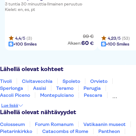
3 tuntia 30 minuuttia
·
Ilmainen peruutus
·
Kielet: en, es, pt
99
€
4,4
/5
(3)
4,23
/5
(53)
60
€
Alkaen:
+100 Smiles
+100 Smiles
Lähellä olevat kohteet
Tivoli
Civitavecchia
Spoleto
Orvieto
Sperlonga
Assisi
Teramo
Perugia
Ascoli Piceno
Montepulciano
Pescara
Montalcino
Gubbio
Ischia
Caserta
Lue lisää
Lähellä olevat nähtävyydet
Colosseum
Forum Romanum
Vatikaanin museot
Pietarinkirkko
Catacombs of Rome
Pantheon