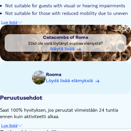
Not suitable for guests with visual or hearing impairments
mysterious underground history
Not suitable for those with reduced mobility due to uneven
paths or steps
Lue lisää
Not allowed:
DSA1Catacombs of Rome
Strollers and baby carriages are not permitted
Catacombs of Rome
Know in advance:
Etkö ole vielä löytänyt sopivaa elämystä?
Please be aware that some locations may be busy during
Näytä lisää
standard hours
This service ends at Piazza Barberini or the exit of San
Martino ai Monti
Rooma
Please note, on Sundays the Church visits is not guaranteed
Löydä lisää elämyksiä
due to liturgical activities
Note that tours inside Capuchin Crypts will run with audio
guides instead of a guided tour as per new rules imposed by
Peruutusehdot
the Capuchin Crypts
Saat 100% hyvityksen, jos peruutat viimeistään 24 tuntia
Remember to bring:
ennen kuin aktiviteetti alkaa.
This tour involves a fair amount of walking, hills, and stairs
so please wear comfortable shoes
Lue lisää
Please note that entrance into churches requires a strict