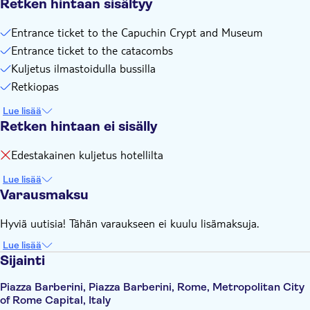
Retken hintaan sisältyy
dress code. Knees and shoulders must be covered for both
men and women
Entrance ticket to the Capuchin Crypt and Museum
Entrance ticket to the catacombs
Kuljetus ilmastoidulla bussilla
Retkiopas
Lue lisää
Retken hintaan ei sisälly
Edestakainen kuljetus hotellilta
Lue lisää
Varausmaksu
Hyviä uutisia! Tähän varaukseen ei kuulu lisämaksuja.
Lue lisää
Sijainti
Piazza Barberini, Piazza Barberini, Rome, Metropolitan City
of Rome Capital, Italy