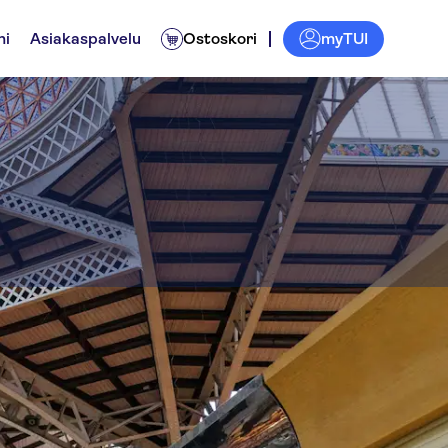
myTUI
ni
Asiakaspalvelu
Ostoskori
al Market
Elämyksiä paikallisille