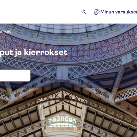
Minun varaukse
Market
put ja kierrokset
okset ja liput paikkaan Valencia Centr
htävyydet ja opastetut retket
Retket
Aktiviteetit