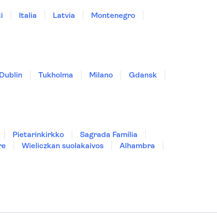
i
Italia
Latvia
Montenegro
Dublin
Tukholma
Milano
Gdansk
Pietarinkirkko
Sagrada Família
re
Wieliczkan suolakaivos
Alhambra