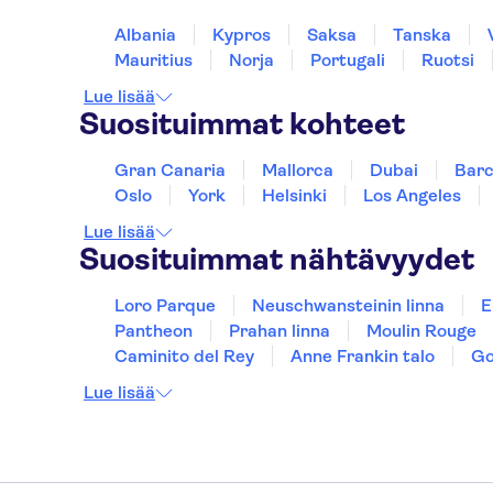
Albania
Kypros
Saksa
Tanska
Mauritius
Norja
Portugali
Ruotsi
Lue lisää
Suosituimmat kohteet
Gran Canaria
Mallorca
Dubai
Barc
Oslo
York
Helsinki
Los Angeles
Lue lisää
Suosituimmat nähtävyydet
Loro Parque
Neuschwansteinin linna
E
Pantheon
Prahan linna
Moulin Rouge
Caminito del Rey
Anne Frankin talo
Go
Lue lisää