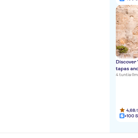
Discover 
tapas and
4 tuntia
·
Il
Historic
4,68
/
+100 S