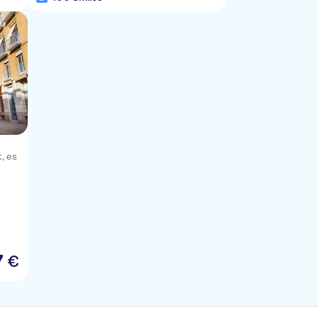
t, es
7
€