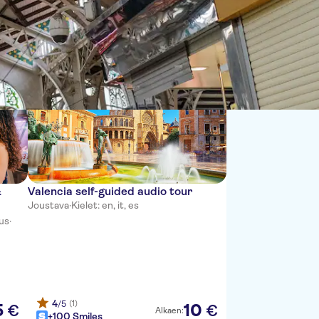
Lajittele:
&
Valencia self-guided audio tour
Joustava
·
Kielet: en, it, es
us
·
4
(1)
/5
5
10
€
€
Alkaen:
+100 Smiles