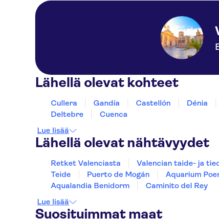
Lähellä olevat kohteet
Cullera
Gandía
Castellón
Dénia
Deltebre
Cuenca
Lue lisää
Lähellä olevat nähtävyydet
Retket Valenciasta
Valencian taide- ja ti
Teide
Puerto de Mogán
Aquarium Poe
Aqualandia Benidorm
Caminito del Rey
Lue lisää
Suosituimmat maat