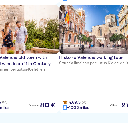
Valencia old town with
Historic Valencia walking tour
2 tuntia
·
Ilmainen peruutus
·
Kielet: en, i
 wine in an 11th Century
mainen peruutus
·
Kielet: en
al Monument
4,69
(31)
(9)
5
/5
80
2
€
Alkaen:
Alkaen:
miles
+100 Smiles