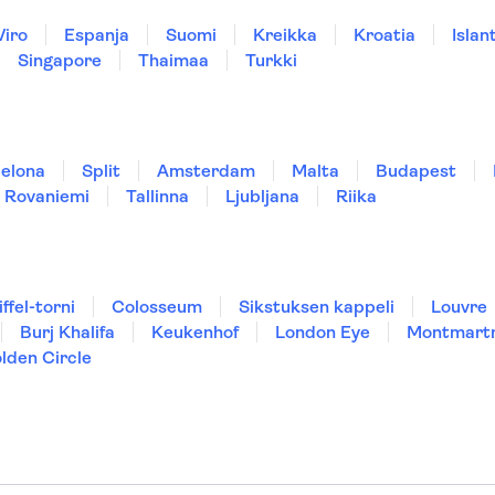
Viro
Espanja
Suomi
Kreikka
Kroatia
Islant
Singapore
Thaimaa
Turkki
elona
Split
Amsterdam
Malta
Budapest
Rovaniemi
Tallinna
Ljubljana
Riika
iffel-torni
Colosseum
Sikstuksen kappeli
Louvre
Burj Khalifa
Keukenhof
London Eye
Montmart
lden Circle