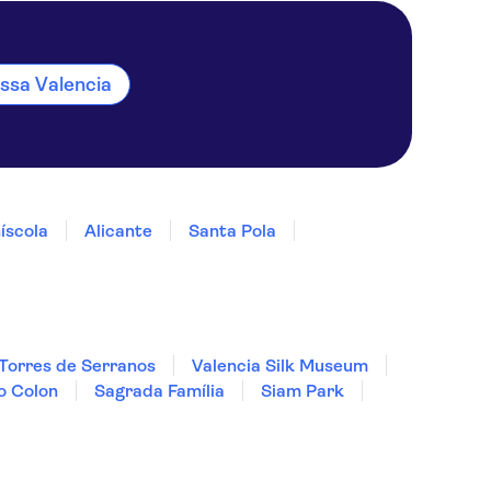
ssa Valencia
íscola
Alicante
Santa Pola
Torres de Serranos
Valencia Silk Museum
o Colon
Sagrada Família
Siam Park