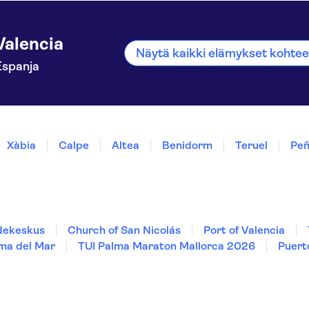
Valencia
Näytä kaikki elämykset kohtee
Espanja
Xàbia
Calpe
Altea
Benidorm
Teruel
Peñ
edekeskus
Church of San Nicolás
Port of Valencia
ma del Mar
TUI Palma Maraton Mallorca 2026
Puert