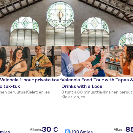
tia
 Valencia 1-hour private tour
Valencia Food Tour with Tapas 
ic tuk-tuk
Drinks with a Local
inen peruutus
·
Kielet: en, es
3 tuntia 30 minuuttia
·
Ilmainen peruut
Kielet: en, es
30
8
€
Alkaen:
Alkaen:
miles
+100 Smiles