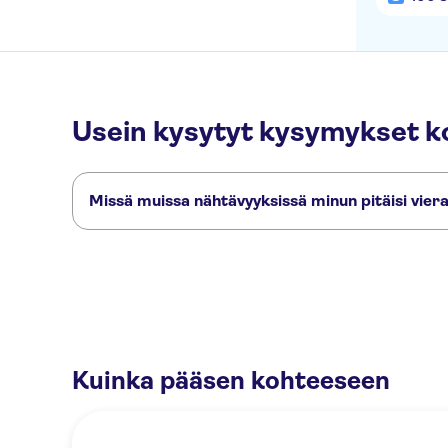
Usein kysytyt kysymykset k
Missä muissa nähtävyyksissä minun pitäisi viera
Tässä muutamia nähtävyyksiä, joita et halua missata:
Sevillan katedraali
Sevillan Alcázar
Guadalquivir River
Gir
Kuinka pääsen kohteeseen