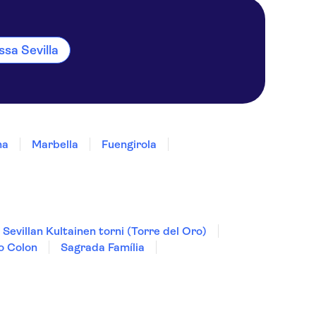
sa Sevilla
na
Marbella
Fuengirola
Sevillan Kultainen torni (Torre del Oro)
o Colon
Sagrada Família