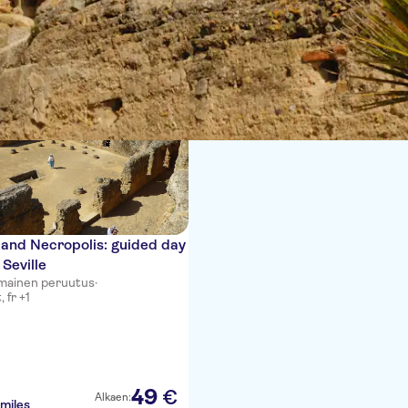
tia
and Necropolis: guided day
 Seville
lmainen peruutus
·
, fr +1
49
€
Alkaen:
miles