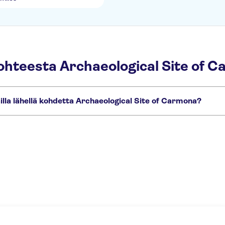
ohteesta Archaeological Site of 
illa lähellä kohdetta Archaeological Site of Carmona?
alda
Doñanan kansallispuisto
Sevillan Kultainen torni (Torre del Oro)