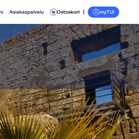
myTUI
ni
Asiakaspalvelu
Ostoskori
l Site of Carmona