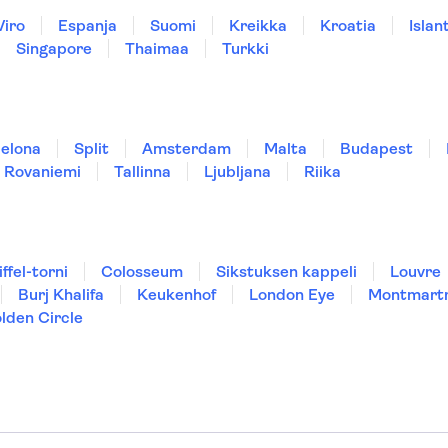
Viro
Espanja
Suomi
Kreikka
Kroatia
Islant
Singapore
Thaimaa
Turkki
elona
Split
Amsterdam
Malta
Budapest
Rovaniemi
Tallinna
Ljubljana
Riika
iffel-torni
Colosseum
Sikstuksen kappeli
Louvre
Burj Khalifa
Keukenhof
London Eye
Montmart
lden Circle