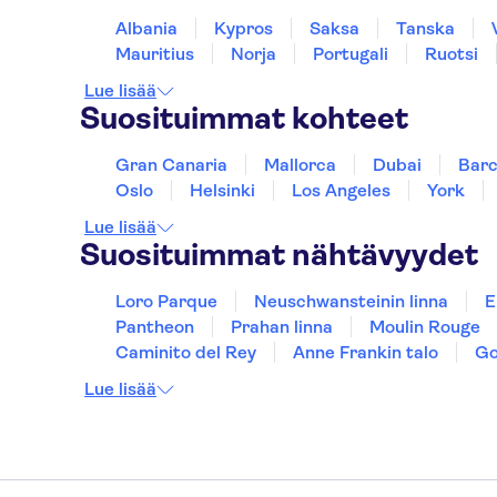
Albania
Kypros
Saksa
Tanska
Mauritius
Norja
Portugali
Ruotsi
Lue lisää
Suosituimmat kohteet
Gran Canaria
Mallorca
Dubai
Barc
Oslo
Helsinki
Los Angeles
York
Lue lisää
Suosituimmat nähtävyydet
Loro Parque
Neuschwansteinin linna
E
Pantheon
Prahan linna
Moulin Rouge
Caminito del Rey
Anne Frankin talo
Go
Lue lisää