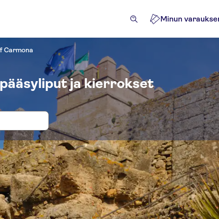
Minun varaukse
 of Carmona
pääsyliput ja kierrokset
okset ja liput paikkaan Archaeologica
iviteetit
Nähtävyydet ja opastetut retket
Retket