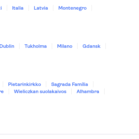
i
Italia
Latvia
Montenegro
Dublin
Tukholma
Milano
Gdansk
Pietarinkirkko
Sagrada Família
re
Wieliczkan suolakaivos
Alhambra