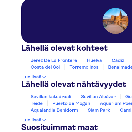
Lähellä olevat kohteet
Jerez De La Frontera
Huelva
Cádiz
Costa del Sol
Torremolinos
Benalmad
Lue lisää
Lähellä olevat nähtävyydet
Sevillan katedraali
Sevillan Alcázar
Gu
Teide
Puerto de Mogán
Aquarium Poe
Aqualandia Benidorm
Siam Park
Camin
Lue lisää
Suosituimmat maat