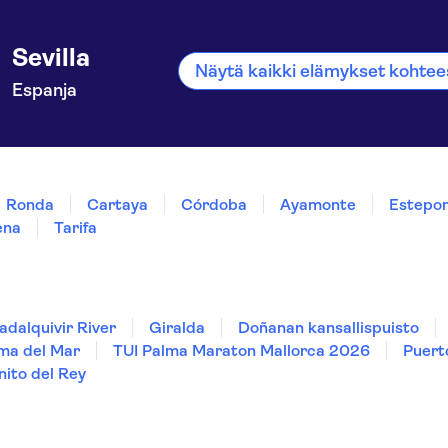
Sevilla
Näytä kaikki elämykset kohtees
Espanja
Ronda
Cartaya
Córdoba
Ayamonte
Estepo
ena
Tarifa
adalquivir River
Giralda
Doñanan kansallispuisto
ma del Mar
TUI Palma Maraton Mallorca 2026
Puert
ito del Rey