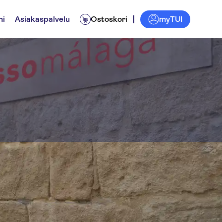
myTUI
ni
Asiakaspalvelu
Ostoskori
 Málaga
Liput ja tapahtumat