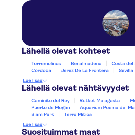
Lähellä olevat kohteet
Torremolinos
Benalmadena
Costa del 
Córdoba
Jerez De La Frontera
Sevilla
Lue lisää
Lähellä olevat nähtävyydet
Caminito del Rey
Retket Malagasta
Mu
Puerto de Mogán
Aquarium Poema del Ma
Siam Park
Terra Mitica
Lue lisää
Suosituimmat maat