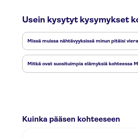
Usein kysytyt kysymykset k
Missä muissa nähtävyyksissä minun pitäisi vier
Tässä muutamia nähtävyyksiä, joita et halua missata:
Caminito del Rey
Retket Malagasta
Port of Malaga
Alcaza
Mitkä ovat suosituimpia elämyksiä kohteessa 
Nämä ovat kohteen Museo Picasso Málaga suosituimmat akt
Museo Picasso Málagan pääsyliput
Picasso museum guided tou
Kuinka pääsen kohteeseen