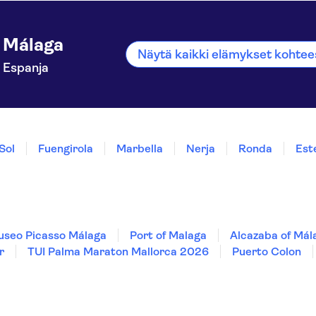
Málaga
Näytä kaikki elämykset kohte
Espanja
Sol
Fuengirola
Marbella
Nerja
Ronda
Est
seo Picasso Málaga
Port of Malaga
Alcazaba of Mál
r
TUI Palma Maraton Mallorca 2026
Puerto Colon