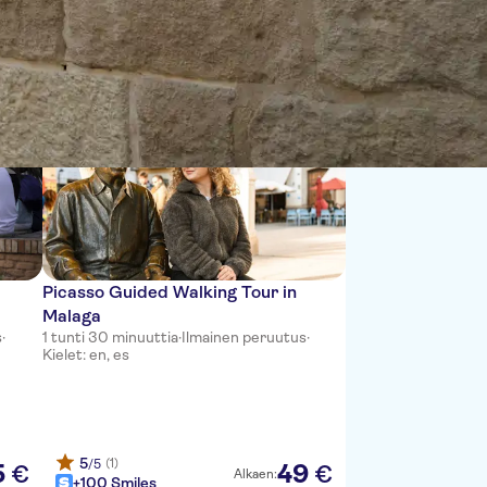
Lajittele:
Picasso Guided Walking Tour in
Malaga
s
·
1 tunti 30 minuuttia
·
Ilmainen peruutus
·
Kielet: en, es
5
(1)
/5
5
49
€
€
Alkaen:
+100 Smiles