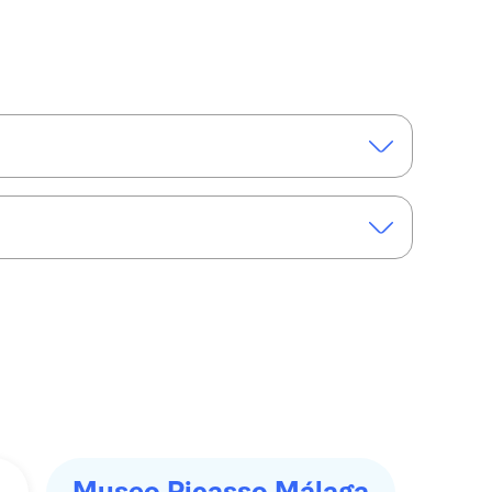
ga with a city exploration game
Malaga group walking tour
Museo Picasso Málaga