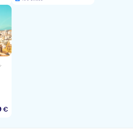
s
·
9
€