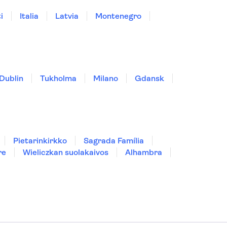
i
Italia
Latvia
Montenegro
Dublin
Tukholma
Milano
Gdansk
Pietarinkirkko
Sagrada Família
re
Wieliczkan suolakaivos
Alhambra