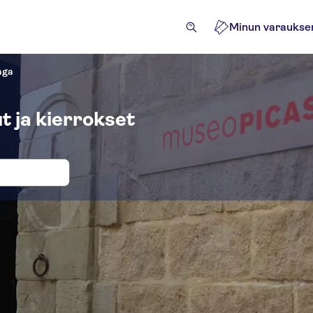
Minun varaukse
aga
t ja kierrokset
okset ja liput paikkaan Museo Picasso
iviteetit
Nähtävyydet ja opastetut retket
Retket