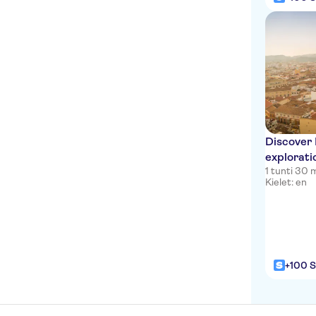
Discover 
explorat
1 tunti 30 
Kielet: en
+100 S