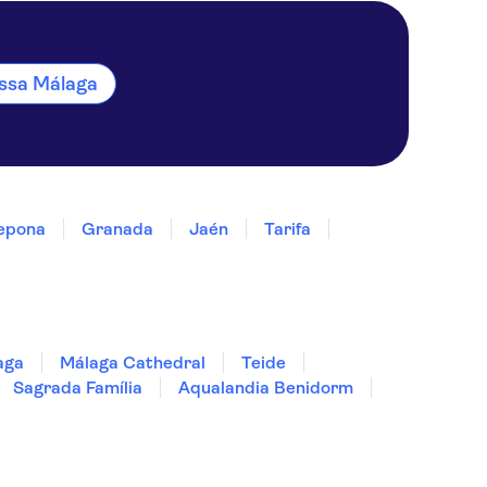
essa Málaga
epona
Granada
Jaén
Tarifa
aga
Málaga Cathedral
Teide
Sagrada Família
Aqualandia Benidorm