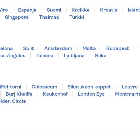
Viro
Espanja
Suomi
Kreikka
Kroatia
Islant
Singapore
Thaimaa
Turkki
elona
Split
Amsterdam
Malta
Budapest
Los Angeles
Tallinna
Ljubljana
Riika
iffel-torni
Colosseum
Sikstuksen kappeli
Louvre
Burj Khalifa
Keukenhof
London Eye
Montmart
lden Circle