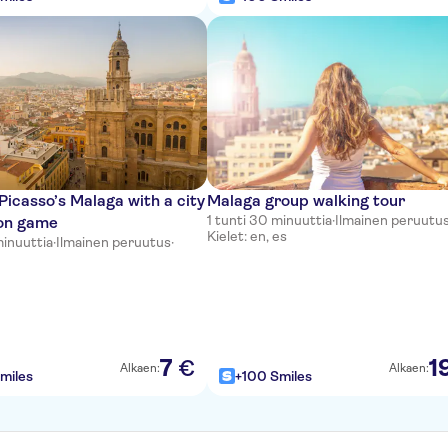
Picasso’s Malaga with a city
Malaga group walking tour
1 tunti 30 minuuttia
·
Ilmainen peruutu
ion game
Kielet: en, es
minuuttia
·
Ilmainen peruutus
·
7
1
€
Alkaen:
Alkaen:
miles
+100 Smiles