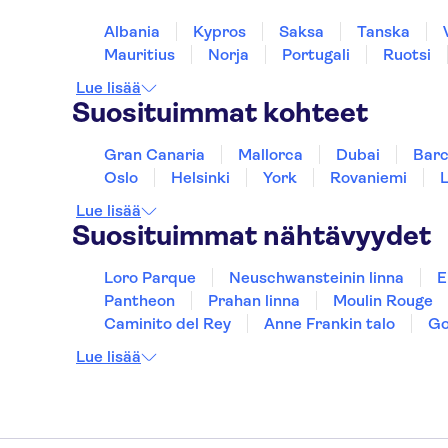
Albania
Kypros
Saksa
Tanska
Mauritius
Norja
Portugali
Ruotsi
Lue lisää
Suosituimmat kohteet
Gran Canaria
Mallorca
Dubai
Barc
Oslo
Helsinki
York
Rovaniemi
Lue lisää
Suosituimmat nähtävyydet
Loro Parque
Neuschwansteinin linna
E
Pantheon
Prahan linna
Moulin Rouge
Caminito del Rey
Anne Frankin talo
Go
Lue lisää