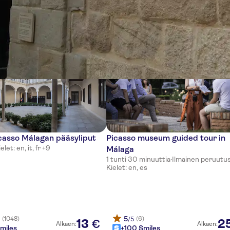
tia
casso Málagan pääsyliput
Picasso museum guided tour in
elet: en, it, fr +9
Málaga
1 tunti 30 minuuttia
·
Ilmainen peruutu
Kielet: en, es
5
(1048)
(6)
5
/5
13
2
€
Alkaen:
Alkaen:
miles
+100 Smiles