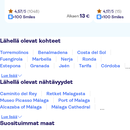
4,57
/5
(1048)
4,17
/5
(15)
13
€
Alkaen:
+100 Smiles
+100 Smiles
Lähellä olevat kohteet
Torremolinos
Benalmadena
Costa del Sol
Fuengirola
Marbella
Nerja
Ronda
Estepona
Granada
Jaén
Tarifa
Córdoba
Jerez De La Frontera
Sevilla
Cádiz
Lue lisää
Lähellä olevat nähtävyydet
Caminito del Rey
Retket Malagasta
Museo Picasso Málaga
Port of Malaga
Alcazaba of Málaga
Málaga Cathedral
Nerja Cave
Picasson syntymäkoti
Lue lisää
Centre Pompidou Malaga
Gibralfaron linnoitus
Suosituimmat maat
Teide
Puerto de Mogán