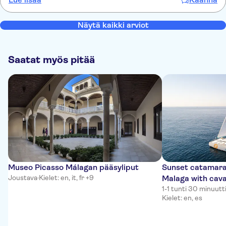
Näytä kaikki arviot
Saatat myös pitää
Museo Picasso Málagan pääsyliput
Sunset catamaran
Joustava
·
Kielet: en, it, fr +9
Malaga with cav
1-1 tunti 30 minuutt
Kielet: en, es