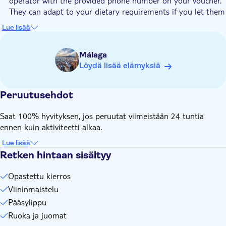
operator with the provided phone number on your voucher.
They can adapt to your dietary requirements if you let them
know right after the booking
Lue lisää
Your guide might speak English and Spanish during the tour,
depending on the languages of participants
Málaga
Löydä lisää elämyksiä
Peruutusehdot
Saat 100% hyvityksen, jos peruutat viimeistään 24 tuntia
ennen kuin aktiviteetti alkaa.
Lue lisää
Retken hintaan sisältyy
Opastettu kierros
Viininmaistelu
Pääsylippu
Ruoka ja juomat