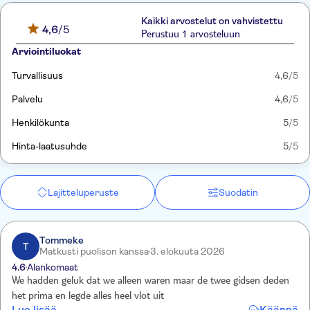
Kaikki arvostelut on vahvistettu
4,6
/5
Perustuu 1 arvosteluun
Arviointiluokat
Turvallisuus
4,6
/5
Palvelu
4,6
/5
Henkilökunta
5
/5
Hinta-laatusuhde
5
/5
Lajitteluperuste
Suodatin
Tommeke
T
Matkusti puolison kanssa
3. elokuuta 2026
4.6
Alankomaat
We hadden geluk dat we alleen waren maar de twee gidsen deden
het prima en legde alles heel vlot uit
Lue lisää
Käännä