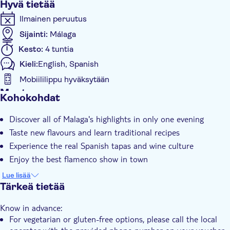
Hyvä tietää
Ilmainen peruutus
Sijainti:
Málaga
Kesto:
4 tuntia
Kieli:
English, Spanish
Mobiililippu hyväksytään
Muuta
Kohokohdat
Välitön vahvistus
Discover all of Malaga's highlights in only one evening
Sisäänpääsymaksu sisältyy
Taste new flavours and learn traditional recipes
Opastettu kierros
Experience the real Spanish tapas and wine culture
Paikalliseen makuun
Enjoy the best flamenco show in town
Ateria sisältyy
Get local advice and recommendations for other bars and
Lue lisää
restaurants
Pienempi ryhmäkoko
Tärkeä tietää
Asiantuntijaopas
Know in advance:
E-lippu
For vegetarian or gluten-free options, please call the local