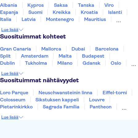
Aquarium Poema del Mar
Albania
Kypros
Saksa
Tanska
Viro
TUI Palma Maraton Mallorca 2026
Puerto Colon
Espanja
Suomi
Kreikka
Kroatia
Islanti
Italia
Latvia
Montenegro
Mauritius
Norja
Portugali
Ruotsi
Singapore
Lue lisää
Thaimaa
Turkki
Suosituimmat kohteet
Gran Canaria
Mallorca
Dubai
Barcelona
Split
Amsterdam
Malta
Budapest
Dublin
Tukholma
Milano
Gdansk
Oslo
Helsinki
Los Angeles
York
Rovaniemi
Lue lisää
Tallinna
Ljubljana
Riika
Suosituimmat nähtävyydet
Loro Parque
Neuschwansteinin linna
Eiffel-torni
Colosseum
Sikstuksen kappeli
Louvre
Pietarinkirkko
Sagrada Família
Pantheon
Prahan linna
Moulin Rouge
Burj Khalifa
Lue lisää
Keukenhof
London Eye
Montmartre
Wieliczkan suolakaivos
Alhambra
Caminito del Rey
Anne Frankin talo
Golden Circle