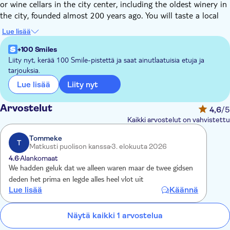
or wine cellars in the city center, including the oldest winery in
the city, founded almost 200 years ago. You will taste a local
wine and learn about Malaga's wine traditions. Discover one of
Lue lisää
the "Malagueños" favorite bars, where you will savour some of
the best tapas and wine in town. Have another glass of wine
+100 Smiles
together with your first tapas.
Liity nyt, kerää 100 Smile-pistettä ja saat ainutlaatuisia etuja ja
tarjouksia.
Next, you will experience the vibe of an Andalusian tavern
around Calle Carretería and you will fully immerse in the local
Liity nyt
Lue lisää
atmosphere, away from the tourist crowds. Taste the house
specialty: Spanish Vermouth and try around 5-6 homemade
Arvostelut
4,6
/5
tapas per person or more to share.
Kaikki arvostelut on vahvistettu
Finally, your guide will accompany you to the entrance of the
Flamenco venue, where you will feel the magic and passion of a
Tommeke
T
Matkusti puolison kanssa
3. elokuuta 2026
real Flamenco show. Professional dancers, singers, and
4.6
Alankomaat
musicians will make you fall in love with this art.
We hadden geluk dat we alleen waren maar de twee gidsen
deden het prima en legde alles heel vlot uit
Lue lisää
Käännä
Näytä kaikki 1 arvostelua