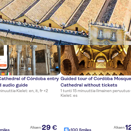
ettia
athedral of Córdoba entry
Guided tour of Cordòba Mosque
d audio guide
Cathedral without tickets
minuuttia
·
Kielet: en, it, fr +2
1 tunti 15 minuuttia
·
Ilmainen peruutus
·
Kielet: es
29
1
€
Alkaen:
Alkaen:
miles
+100 Smiles