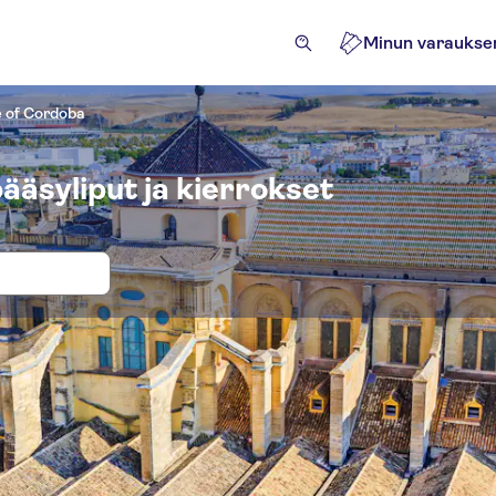
Minun varaukse
 of Cordoba
äsyliput ja kierrokset
okset ja liput paikkaan Cathedral-Mo
htävyydet ja opastetut retket
Retket
Aktiviteetit