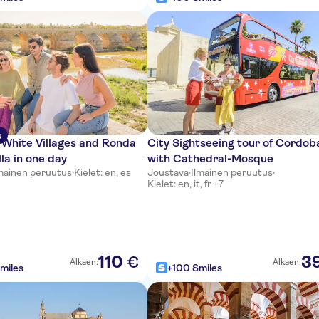
u
White Villages and Ronda
City Sightseeing tour of Cordob
lla in one day
with Cathedral-Mosque
mainen peruutus
·
Kielet: en, es
Joustava
·
Ilmainen peruutus
·
Kielet: en, it, fr +7
110
3
€
Alkaen:
Alkaen:
miles
+100 Smiles