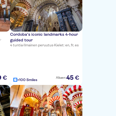
Cordoba's iconic landmarks 4-hour
s
·
guided tour
4 tuntia
·
Ilmainen peruutus
·
Kielet: en, fr, es
9
45
€
€
Alkaen:
+100 Smiles