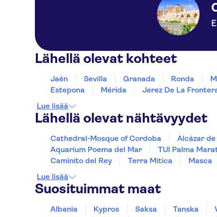
(CONFORTEL)
HOTEL PUERTO AZUL
E
PARADA BUS
URB.MIRAFLORES
Lähellä olevat kohteet
HOTEL MIRAMAR
FUENGIROLA
Jaén
Sevilla
Granada
Ronda
M
Estepona
Mérida
Jerez De La Fronter
HOTEL RIU COSTA DEL
SOL, ROTONDA PASEO
Lue lisää
MARITIMO
Lähellä olevat nähtävyydet
ALOHA PLAYA PARADA
BUS
Cathedral-Mosque of Cordoba
Alcázar de
Aquarium Poema del Mar
TUI Palma Mara
ANTONIO GALVEZ
PARADA BUS
Caminito del Rey
Terra Mitica
Masca
Lue lisää
ROTONDA CANCELADA
Suosituimmat maat
PARADA BUS HOTEL
ALUASUN COSTA PARK/
Albania
Kypros
Saksa
Tanska
LA COLINA PARADA BUS