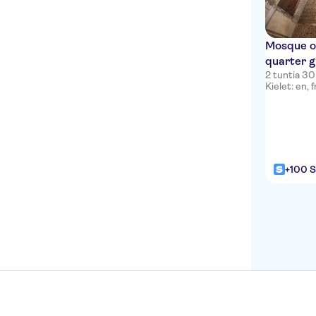
EL RODEITO PARADA BUS
MAX BEACH PARADA BUS
Mosque o
ARCO DE ENTRADA
quarter g
HOTEL PUENTE REAL
2 tuntia 30
Kielet: en, f
HOTEL CORTIJO BLANCO
HOTEL GARDENIA PARK,
PARADA BUS
FARMACIA MAITE 1,
+100 S
PARADA BUS
CASTILLO BIL BIL,
PARADA BUS
ROTONDA ALANDA CLUB
MARBELLA
HOTEL NAUTILUS,
ENTRADA
GASOLINERA BP EL