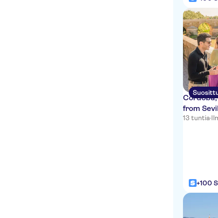
HOTEL BEST
BENALMADENA, PARADA
BUS
HAPPIMAG MARBELLA
MARBELCENTRE/CITIBANK
LA RIBERA
HOTEL
Suositt
ELBA/COSTANATURA
Cordoba, 
from Sevi
HOTEL ALUASUN
13 tuntia
·
Il
MARBELLA
FARMACIA PINOMAR
PARADA BUS
HOTEL TENT, ENTRADA
ESQUINA
+100 S
SUPERMERCADO CLINICA
SANTA ELENA
HOTEL BAJONDILLO-LA