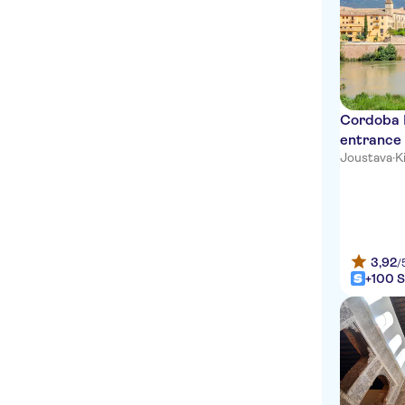
BRASERIE-
HOTEL TRITON, PARADA
BUS
PARADA DE BUS DEL
HOTEL GUADALMAR
Cordoba 
entrance 
KEMPINSKI HOTEL
Joustava
·
Ki
HOTEL PUENTE ROMANO
RESIDENCIA MARYMAR,
PARADA BUS
PARADA BUS CORTE
3,92
/
INGLES, MÁLAGA
+100 S
PARADA BUS FRENTE
TORREQUEBRADA
HOTEL WYHNDAM/ARCO
RAMADA