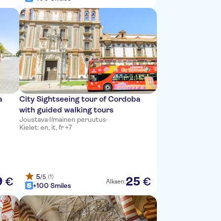
a
City Sightseeing tour of Cordoba
with guided walking tours
Joustava
·
Ilmainen peruutus
·
Kielet: en, it, fr +7
5
(1)
/5
9
25
€
€
Alkaen:
+100 Smiles