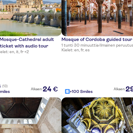
Mosque-Cathedral adult
Mosque of Cordoba guided tour
1 tunti 30 minuuttia
·
Ilmainen peruutu
ticket with audio tour
Kielet: en, fr, es
elet: en, it, fr +2
(13)
5
24
2
€
Alkaen:
Alkaen:
miles
+100 Smiles