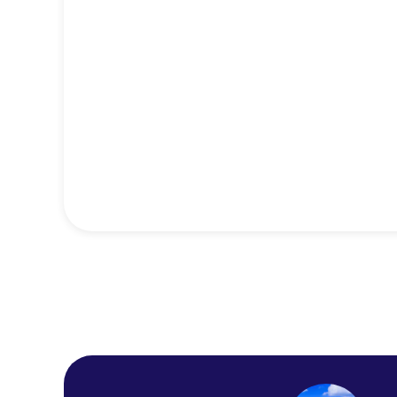
HOTEL STELA MARIS
HOTEL H10 ESTEPONA
PALACE
HOTEL LAS PALMERAS,
ESQUINA PASEO
MARITIMO
LA CALA DE MIJAS
PARADA BUS, BAJO
CARRETERA
ELVIRIA PARADA BUS
PUENTE PEATONAL
HOTEL ALUASOUL COSTA
MALAGA
ROTONDA TORREBLANCA,
PARADA BUS
HOTEL ILUNION
FUENGIROLA