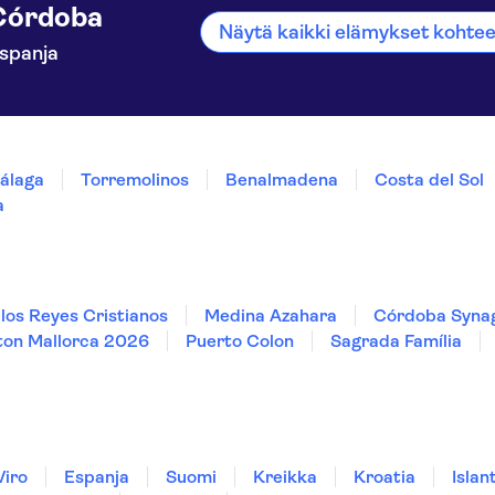
Córdoba
Näytä kaikki elämykset kohte
spanja
álaga
Torremolinos
Benalmadena
Costa del Sol
a
 los Reyes Cristianos
Medina Azahara
Córdoba Syna
ton Mallorca 2026
Puerto Colon
Sagrada Família
Viro
Espanja
Suomi
Kreikka
Kroatia
Islant