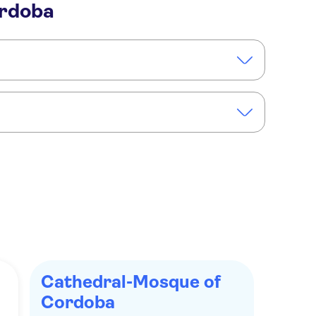
ordoba
egaPass Classic with Alcazar, Cathedral and River Cruise
Cathedral-Mosque of
Cordoba