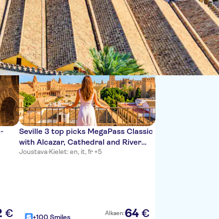
Lajittele:
-
Seville 3 top picks MegaPass Classic
with Alcazar, Cathedral and River
Joustava
·
Kielet: en, it, fr +5
Cruise
2
64
€
€
Alkaen:
+100 Smiles