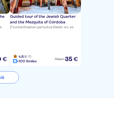
the
Guided tour of the Jewish Quarter
and the Mezquita of Córdoba
s
·
2 tuntia
·
Ilmainen peruutus
·
Kielet: en, es
4,8
(5)
/5
0
35
€
€
Alkaen:
+100 Smiles
siä