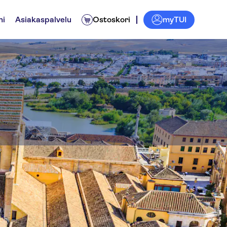
myTUI
ni
Asiakaspalvelu
Ostoskori
sque of Cordoba
Liput ja tapahtumat