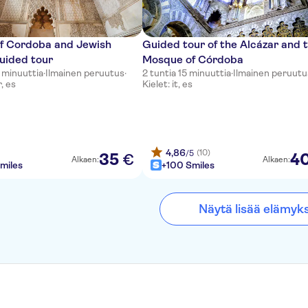
f Cordoba and Jewish
Guided tour of the Alcázar and 
uided tour
Mosque of Córdoba
 minuuttia
·
Ilmainen peruutus
·
2 tuntia 15 minuuttia
·
Ilmainen peruutu
r, es
Kielet: it, es
4,86
(10)
/5
35
4
€
Alkaen:
Alkaen:
miles
+100 Smiles
Näytä lisää elämyk