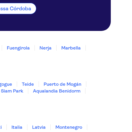
essa Córdoba
Fuengirola
Nerja
Marbella
gogue
Teide
Puerto de Mogán
Siam Park
Aqualandia Benidorm
i
Italia
Latvia
Montenegro