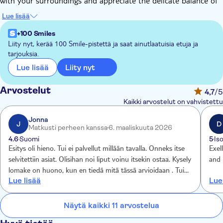
with your surroundings and appreciate the delicate balance of
the natural world.
Lue lisää
Aire boasts an international cast of over 50 top-tier artists who
deliver a diverse range of performances from dance and
+100 Smiles
flamenco to magic and acrobatics. Coupled with dynamic
Liity nyt, kerää 100 Smile-pistettä ja saat ainutlaatuisia etuja ja
tarjouksia.
choreography, audiovisual projections, spectacular sets, and
distinctive costumes, it offers a unique sensory experience.
Liity nyt
Lue lisää
The show takes you on a journey through six continents,
guided by mythological creatures such as dragons and
Arvostelut
4,7
/5
butterflies, black crows, white clouds, balloons, and flying
Kaikki arvostelut on vahvistettu
saucers. Prepare to be moved, surprised, and left in awe by
Aire.
Jonna
J
D
Matkusti perheen kanssa
6. maaliskuuta 2026
4.6
Suomi
5
Is
Esitys oli hieno. Tui ei palvellut millään tavalla. Onneks itse
Exel
selvitettiin asiat. Olisihan noi liput voinu itsekin ostaa. Kysely
and
lomake on huono, kun en tiedä mitä tässä arvioidaan . Tuille
Lue lisää
Lue
täys nolla.
Näytä kaikki 11 arvostelua