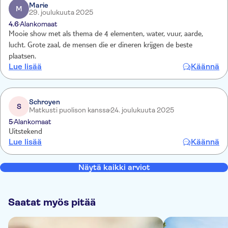
Marie
M
29. joulukuuta 2025
4.6
Alankomaat
Mooie show met als thema de 4 elementen, water, vuur, aarde,
lucht. Grote zaal, de mensen die er dineren krijgen de beste
plaatsen.
Lue lisää
Käännä
Schroyen
S
Matkusti puolison kanssa
24. joulukuuta 2025
5
Alankomaat
Uitstekend
Lue lisää
Käännä
Näytä kaikki arviot
Saatat myös pitää