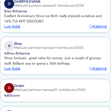
DARRYN EVANS
D
Matkusti puolison kanssa
3. helmikuuta 2026
5
Iso-Britannia
Exellent Anniversary Show we Both really enjoyed ourselves and
10% TUI APP DISCOUNT
Lue lisää
Käännä
Shaz
S
Matkusti perheen kanssa
1. helmikuuta 2026
4.6
Iso-Britannia
Show fantastic , great value for money. Just a couple of grumpy
staff. Brilliant way to spend a 30th birthday
Lue lisää
Käännä
Dmitri
D
Matkusti perheen kanssa
21. huhtikuuta 2026
4.6
Suomi