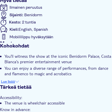
Hyvä tietää
Ilmainen peruutus
Sijainti:
Benidorm
Kesto:
2 tuntia
Kieli:
English, Spanish
Mobiililippu hyväksytään
Muuta
Kohokohdat
Välitön vahvistus
You'll witness the show at the iconic Benidorm Palace, Costa
E-lippu
Blanca's premier entertainment venue
Esteetön pääsy
You can enjoy a diverse range of performances, from dance
and flamenco to magic and acrobatics
The show takes you on a journey across six continents with
Lue lisää
mythological creatures as your guides
Tärkeä tietää
You'll be immersed in a sensory experience with dynamic
Accessibility:
choreography and audiovisual projections
The venue is wheelchair accessible
Know in advance: