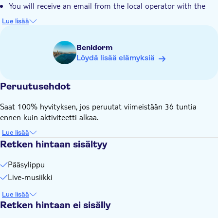
You will receive an email from the local operator with the
valid access voucher within 24 hours after booking
Lue lisää
The show is presented in English and Spanish
Access to the show at 9.30 pm. The show starts at 10.00 pm
Benidorm
Tickets include seating at the side of the hall
Löydä lisää elämyksiä
Peruutusehdot
Saat 100% hyvityksen, jos peruutat viimeistään 36 tuntia
ennen kuin aktiviteetti alkaa.
Lue lisää
Retken hintaan sisältyy
Pääsylippu
Live-musiikki
Lue lisää
Retken hintaan ei sisälly