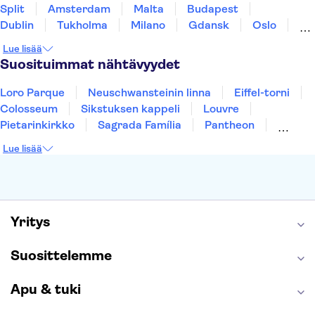
Split
Amsterdam
Malta
Budapest
Dublin
Tukholma
Milano
Gdansk
Oslo
York
Helsinki
Los Angeles
Rovaniemi
Lue lisää
Tallinna
Ljubljana
Riika
Suosituimmat nähtävyydet
Loro Parque
Neuschwansteinin linna
Eiffel-torni
Colosseum
Sikstuksen kappeli
Louvre
Pietarinkirkko
Sagrada Família
Pantheon
Prahan linna
Moulin Rouge
Burj Khalifa
Lue lisää
Keukenhof
London Eye
Montmartre
Wieliczkan suolakaivos
Alhambra
Caminito del Rey
Anne Frankin talo
Golden Circle
Yritys
Suosittelemme
Apu & tuki