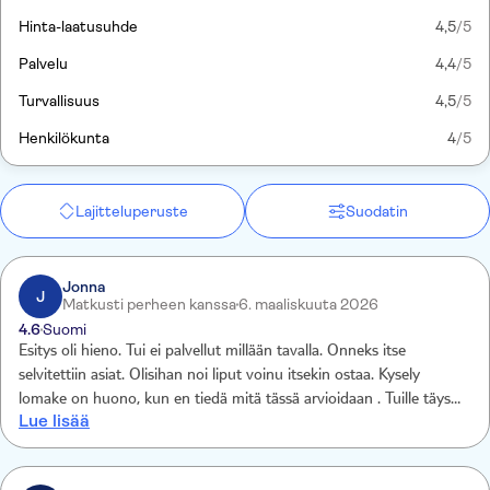
Hinta-laatusuhde
4,5
/5
Palvelu
4,4
/5
Turvallisuus
4,5
/5
Henkilökunta
4
/5
Lajitteluperuste
Suodatin
Jonna
J
Matkusti perheen kanssa
6. maaliskuuta 2026
4.6
Suomi
Esitys oli hieno. Tui ei palvellut millään tavalla. Onneks itse
selvitettiin asiat. Olisihan noi liput voinu itsekin ostaa. Kysely
lomake on huono, kun en tiedä mitä tässä arvioidaan . Tuille täys
Lue lisää
nolla.