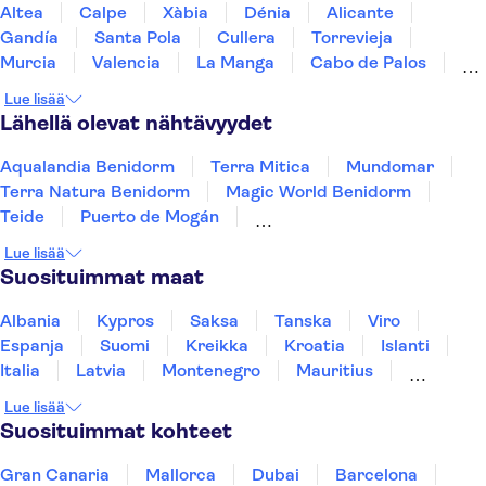
Altea
Calpe
Xàbia
Dénia
Alicante
Gandía
Santa Pola
Cullera
Torrevieja
Murcia
Valencia
La Manga
Cabo de Palos
Cartagena
Formentera
Lue lisää
Lähellä olevat nähtävyydet
Aqualandia Benidorm
Terra Mitica
Mundomar
Terra Natura Benidorm
Magic World Benidorm
Teide
Puerto de Mogán
Aquarium Poema del Mar
Lue lisää
TUI Palma Maraton Mallorca 2026
Puerto Colon
Suosituimmat maat
Sagrada Família
Siam Park
Caminito del Rey
Masca
Alhambra
Albania
Kypros
Saksa
Tanska
Viro
Espanja
Suomi
Kreikka
Kroatia
Islanti
Italia
Latvia
Montenegro
Mauritius
Norja
Portugali
Ruotsi
Singapore
Lue lisää
Thaimaa
Turkki
Suosituimmat kohteet
Gran Canaria
Mallorca
Dubai
Barcelona