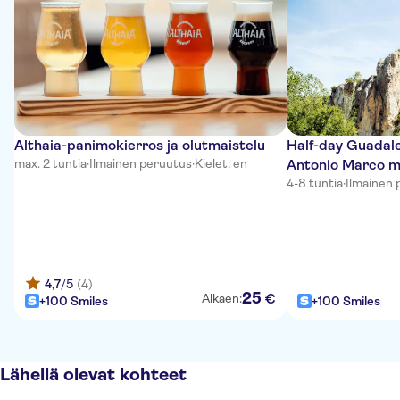
Althaia-panimokierros ja olutmaistelu
Half-day Guadale
max. 2 tuntia
·
Ilmainen peruutus
·
Kielet: en
Antonio Marco m
4-8 tuntia
·
Ilmainen 
4,7
/5
(4)
25
€
Alkaen:
+100 Smiles
+100 Smiles
Lähellä olevat kohteet