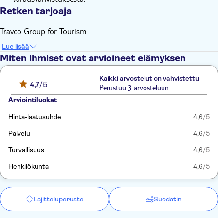
Retken tarjoaja
Travco Group for Tourism
Lue lisää
Miten ihmiset ovat arvioineet elämyksen
Kaikki arvostelut on vahvistettu
4,7
/5
Perustuu 3 arvosteluun
Arviointiluokat
Hinta-laatusuhde
4,6
/5
Palvelu
4,6
/5
Turvallisuus
4,6
/5
Henkilökunta
4,6
/5
Lajitteluperuste
Suodatin