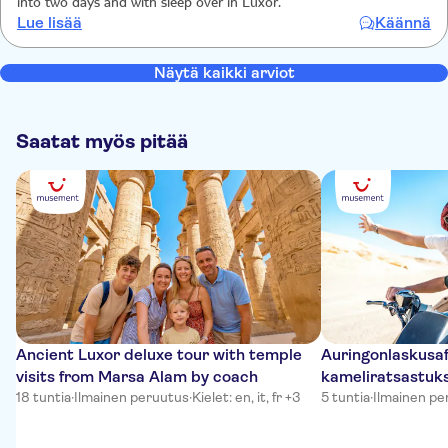
into two days and with sleep over in Luxor.
Lue lisää
Käännä
Näytä kaikki arviot
Saatat myös pitää
Ancient Luxor deluxe tour with temple
Auringonlaskusafar
visits from Marsa Alam by coach
kameliratsastuk
18 tuntia
·
Ilmainen peruutus
·
Kielet: en, it, fr +3
5 tuntia
·
Ilmainen pe