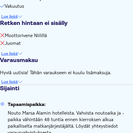
Vakuutus
Lue lisää
Retken hintaan ei sisälly
Moottorivene Niilillä
Juomat
Lue lisää
Varausmaksu
Hyviä uutisia! Tähän varaukseen ei kuulu lisämaksuja.
Lue lisää
Sijainti
Tapaamispaikka:
Nouto Marsa Alamin hotelleista. Vahvista noutoaika ja -
paikka vähintään 48 tuntia ennen kierroksen alkua
paikalliselta matkanjärjestäjältä. Löydät yhteystiedot
varausvahvistuksesta.