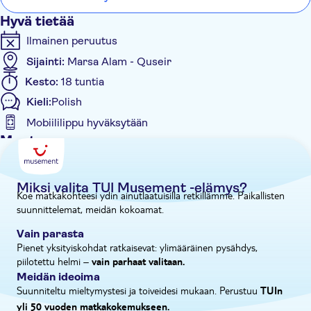
Hatšepsutin temppeliin ja Memnonin kolosseihin – voiko
Hyvä tietää
ollakaan parempaa tapaa päättää kierros, kun tuijottaa näitä
Ilmainen peruutus
kahta 60-metristä kivipatsasta, jotka ovat seisseet täällä yli 3
000 vuotta.
Sijainti:
Marsa Alam - Quseir
Kesto:
18 tuntia
Kieli:
Polish
Mobiililippu hyväksytään
Muuta
Välitön vahvistus
Sisäänpääsymaksu sisältyy
Miksi valita TUI Musement -elämys?
Koe matkakohteesi ydin ainutlaatuisilla retkillämme. Paikallisten
Opastettu kierros
suunnittelemat, meidän kokoamat.
Paikalliseen makuun
Vain parasta
Ateria sisältyy
Pienet yksityiskohdat ratkaisevat: ylimääräinen pysähdys,
piilotettu helmi –
E-lippu
vain parhaat valitaan.
Meidän ideoima
Esteetön pääsy
Suunniteltu mieltymystesi ja toiveidesi mukaan. Perustuu
TUIn
Hotel pick up
yli 50 vuoden matkakokemukseen.