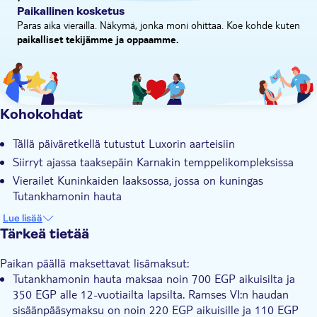
Paikallinen kosketus
Transport included
Paras aika vierailla. Näkymä, jonka moni ohittaa. Koe kohde kuten
paikalliset tekijämme ja oppaamme.
Kohokohdat
Tällä päiväretkellä tutustut Luxorin aarteisiin
Siirryt ajassa taaksepäin Karnakin temppelikompleksissa
Vierailet Kuninkaiden laaksossa, jossa on kuningas
Tutankhamonin hauta
Otat kuvia jättimäisten Memnonin kolossien vieressä
Lue lisää
Oppaasi on paikallinen egyptologi, jolla on erinomainen
Tärkeä tietää
tietämys näistä muinaisista monumenteista
Paikan päällä maksettavat lisämaksut:
Tutankhamonin hauta maksaa noin 700 EGP aikuisilta ja
350 EGP alle 12-vuotiailta lapsilta. Ramses VI:n haudan
sisäänpääsymaksu on noin 220 EGP aikuisille ja 110 EGP