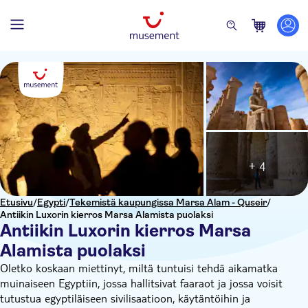
+ 4
Etusivu
/
Egypti
/
Tekemistä kaupungissa Marsa Alam - Quseir
/
Antiikin Luxorin kierros Marsa Alamista puolaksi
Antiikin Luxorin kierros Marsa
Alamista puolaksi
Oletko koskaan miettinyt, miltä tuntuisi tehdä aikamatka
muinaiseen Egyptiin, jossa hallitsivat faaraot ja jossa voisit
tutustua egyptiläiseen sivilisaatioon, käytäntöihin ja