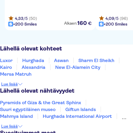
4,33
/5
(50)
4,09
/5
(96)
160
€
Alkaen:
+200 Smiles
+200 Smiles
Lähellä olevat kohteet
Luxor
Hurghada
Aswan
Sharm El Sheikh
Kairo
Alexandria
New El-Alamein City
Mersa Matruh
Lue lisää
Lähellä olevat nähtävyydet
Pyramids of Giza & the Great Sphinx
Suuri egyptiläinen museo
Giftun Islands
Mahmya Island
Hurghada International Airport
Makadi Water World
Old Cairo
Lue lisää
Sharm el Sheikh Airport
Suosituimmat maat