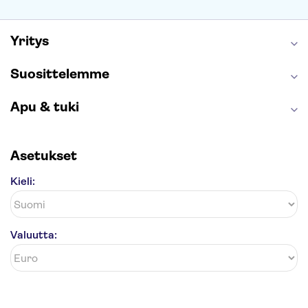
Caminito del Rey
Anne Frankin talo
Golden Circle
Yritys
Suosittelemme
Apu & tuki
Asetukset
Kieli:
Valuutta: