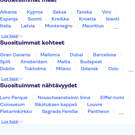
Albania
Kypros
Saksa
Tanska
Viro
Espanja
Suomi
Kreikka
Kroatia
Islanti
Italia
Latvia
Montenegro
Mauritius
Norja
Portugali
Ruotsi
Singapore
Lue lisää
Thaimaa
Turkki
Suosituimmat kohteet
Gran Canaria
Mallorca
Dubai
Barcelona
Split
Amsterdam
Malta
Budapest
Dublin
Tukholma
Milano
Gdansk
Oslo
York
Helsinki
Los Angeles
Rovaniemi
Lue lisää
Tallinna
Ljubljana
Riika
Suosituimmat nähtävyydet
Loro Parque
Neuschwansteinin linna
Eiffel-torni
Colosseum
Sikstuksen kappeli
Louvre
Pietarinkirkko
Sagrada Família
Pantheon
Prahan linna
Moulin Rouge
Burj Khalifa
Lue lisää
Keukenhof
London Eye
Montmartre
Wieliczkan suolakaivos
Alhambra