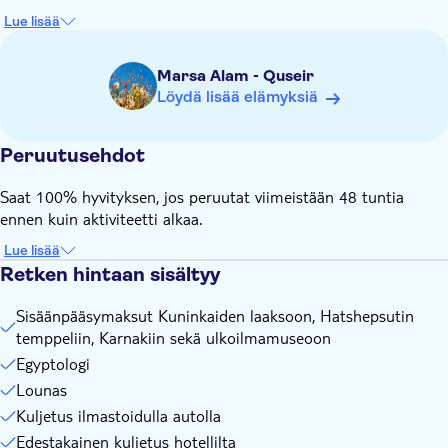
alle 12-vuotiaille. Maksu vain luottokortilla.
Lue lisää
Hyvä tietää:
Seuraavissa Marsa Alamin eteläosassa sijaitsevissa
Marsa Alam - Quseir
hotelleissa majoittuvilta asiakkailta peritään 10 euron
Löydä lisää elämyksiä
kuljetusmaksu henkilöä kohti: Shams Alam, Gorgonia,
Dolphin House, Fantazia, Serina Beach, Oasis Suakin, Anjum,
Gemma Resort, Emerald, Dream Lagune ja True Beach
Peruutusehdot
Kierroksen kesto on vain suuntaa antava, ja se voi muuttua
olosuhteiden ja hotellin sijainnin mukaan.
Saat 100% hyvityksen, jos peruutat viimeistään 48 tuntia
ennen kuin aktiviteetti alkaa.
Suosittelemme kysymään hotellin vastaanotosta take away -
aamiaisboksia päivää ennen retkipäivää. Jos
Lue lisää
hotellimajoitukseesi sisältyy illallinen, järjestäthän hotellisi
Retken hintaan sisältyy
vastaanotosta myöhäisen illallisen.
Ota mukaan:
Sisäänpääsymaksut Kuninkaiden laaksoon, Hatshepsutin
Passi
temppeliin, Karnakiin sekä ulkoilmamuseoon
Rennot vaatteet
Egyptologi
Kamera ja vesipullo
Lounas
Hattu, aurinkolasit ja aurinkovoide
Kuljetus ilmastoidulla autolla
Edestakainen kuljetus hotellilta