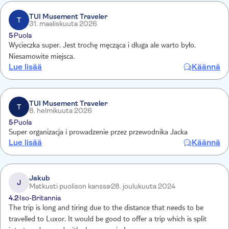
TUI Musement Traveler
T
31. maaliskuuta 2026
5
Puola
Wycieczka super. Jest trochę męcząca i długa ale warto było.
Niesamowite miejsca.
Lue lisää
Käännä
TUI Musement Traveler
T
8. helmikuuta 2026
5
Puola
Super organizacja i prowadzenie przez przewodnika Jacka
Lue lisää
Käännä
Jakub
J
Matkusti puolison kanssa
28. joulukuuta 2024
4.2
Iso-Britannia
The trip is long and tiring due to the distance that needs to be
travelled to Luxor. It would be good to offer a trip which is split