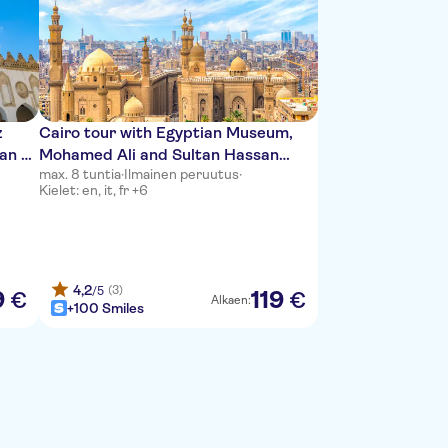
z
Cairo tour with Egyptian Museum,
an El
Mohamed Ali and Sultan Hassan
max. 8 tuntia
·
Ilmainen peruutus
·
Mosque
Kielet: en, it, fr +6
4,2
(3)
/5
9
119
€
€
Alkaen:
+100 Smiles