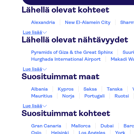
Lähellä olevat kohteet
Alexandria
New El-Alamein City
Sharm
Lue lisää
Lähellä olevat nähtävyydet
Pyramids of Giza & the Great Sphinx
Suur
Hurghada International Airport
Makadi Wa
Lue lisää
Suosituimmat maat
Albania
Kypros
Saksa
Tanska
Mauritius
Norja
Portugali
Ruotsi
Lue lisää
Suosituimmat kohteet
Gran Canaria
Mallorca
Dubai
Barc
Oslo
Helsinki
Los Angeles
York