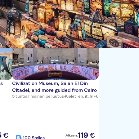
Lajittele:
ts
Civilization Museum, Salah El Din
Citadel, and more guided from Cairo
5 tuntia
·
Ilmainen peruutus
·
Kielet: en, it, fr +6
5
119
€
€
Alkaen:
+100 Smiles