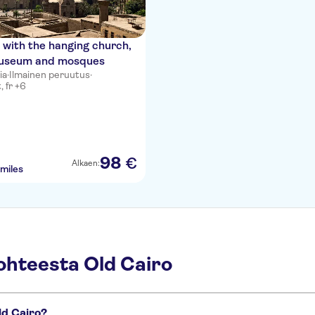
 with the hanging church,
useum and mosques
ia
·
Ilmainen peruutus
·
t, fr +6
98
€
Alkaen:
miles
ohteesta Old Cairo
ld Cairo?