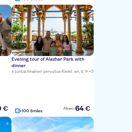
Evening tour of Alazhar Park with
dinner
4 tuntia
·
Ilmainen peruutus
·
Kielet: en, it, fr +3
0
64
€
€
Alkaen:
+100 Smiles