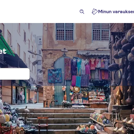
Minun varaukse
et
kset ja liput paikkaan Old Cairo
tket
Nähtävyydet ja opastetut retket
Aktiviteetit