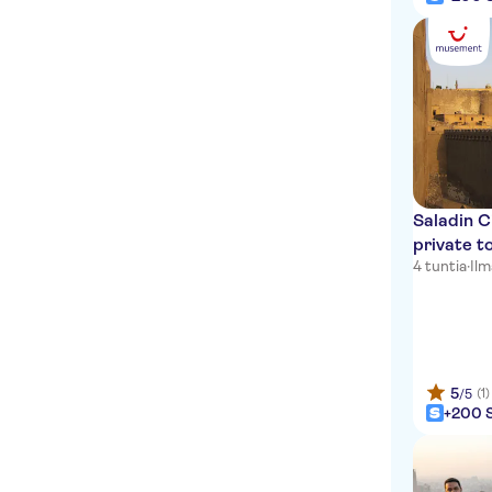
Saladin C
private t
4 tuntia
·
Il
5
(1)
/5
+200 S