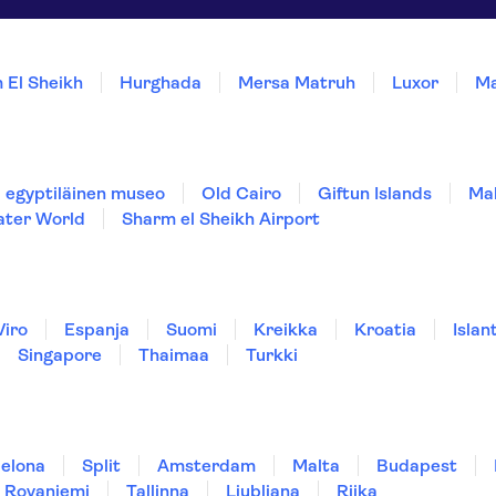
 El Sheikh
Hurghada
Mersa Matruh
Luxor
Ma
i egyptiläinen museo
Old Cairo
Giftun Islands
Ma
ter World
Sharm el Sheikh Airport
Viro
Espanja
Suomi
Kreikka
Kroatia
Islant
Singapore
Thaimaa
Turkki
elona
Split
Amsterdam
Malta
Budapest
Rovaniemi
Tallinna
Ljubljana
Riika