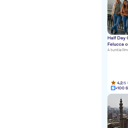
Half Day 
Felucca o
4 tuntia
·
Il
4,2
/5
+100 S