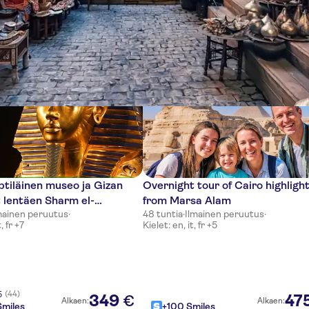
ttia
ptiläinen museo ja Gizan
Overnight tour of Cairo highligh
 lentäen Sharm el-
from Marsa Alam
mainen peruutus
·
48 tuntia
·
Ilmainen peruutus
·
ä
, fr +7
Kielet: en, it, fr +5
(44)
5
349
47
€
Alkaen:
Alkaen:
miles
+100 Smiles