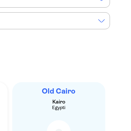
our of Cairo
Evening tour of Alazhar Park with dinner
Old Cairo
Kairo
Egypti