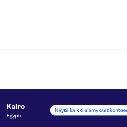
Kairo
Näytä kaikki elämykset kohtee
Egypti