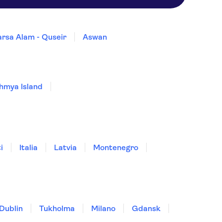
rsa Alam - Quseir
Aswan
hmya Island
i
Italia
Latvia
Montenegro
Dublin
Tukholma
Milano
Gdansk