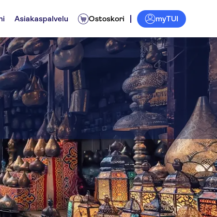
myTUI
ni
Asiakaspalvelu
Ostoskori