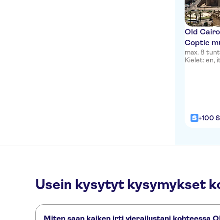
Old Cairo
Coptic m
max. 8 tunt
Kielet: en, i
+100 S
Usein kysytyt kysymykset k
Miten saan kaiken irti vierailustani kohteessa O