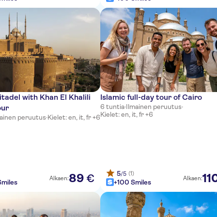
itadel with Khan El Khalili
Islamic full-day tour of Cairo
6 tuntia
·
Ilmainen peruutus
·
our
Kielet: en, it, fr +6
mainen peruutus
·
Kielet: en, it, fr +6
5
(1)
/5
89
11
€
Alkaen:
Alkaen:
miles
+100 Smiles