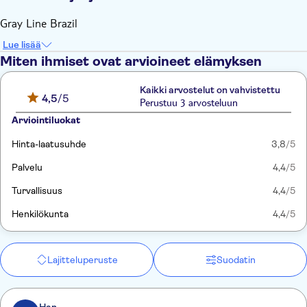
Gray Line Brazil
Lue lisää
Miten ihmiset ovat arvioineet elämyksen
Kaikki arvostelut on vahvistettu
4,5
/5
Perustuu 3 arvosteluun
Arviointiluokat
Hinta-laatusuhde
3,8
/5
Palvelu
4,4
/5
Turvallisuus
4,4
/5
Henkilökunta
4,4
/5
Lajitteluperuste
Suodatin