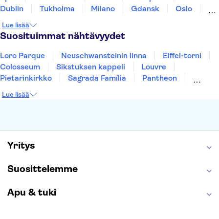
Dublin
Tukholma
Milano
Gdansk
Oslo
Helsinki
York
Rovaniemi
Los Angeles
Lue lisää
Tallinna
Ljubljana
Riika
Suosituimmat nähtävyydet
Loro Parque
Neuschwansteinin linna
Eiffel-torni
Colosseum
Sikstuksen kappeli
Louvre
Pietarinkirkko
Sagrada Família
Pantheon
Prahan linna
Moulin Rouge
Burj Khalifa
Lue lisää
Keukenhof
London Eye
Montmartre
Wieliczkan suolakaivos
Alhambra
Caminito del Rey
Anne Frankin talo
Golden Circle
Yritys
Suosittelemme
Apu & tuki