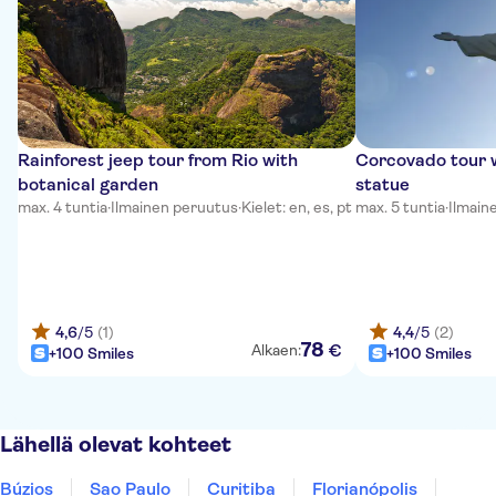
Rainforest jeep tour from Rio with
Corcovado tour 
botanical garden
statue
max. 4 tuntia
·
Ilmainen peruutus
·
Kielet: en, es, pt
max. 5 tuntia
·
Ilmain
4,6
/5
(1)
4,4
/5
(2)
78
€
Alkaen:
+100 Smiles
+100 Smiles
Lähellä olevat kohteet
Búzios
Sao Paulo
Curitiba
Florianópolis