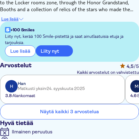
to the Locker rooms zone, through the Honor Grandstand,
Booths and a collection of relics of the stars who made the
history of the temple of world football. Get ready for an
Lue lisää
exciting journey, exploring its history with videos, sounds and
different experiences that will last forever in your memory.
+100 Smiles
Liity nyt, kerää 100 Smile-pistettä ja saat ainutlaatuisia etuja ja
tarjouksia.
It is not every Stadium that has seen two World Cup Finals!
There is a lot of history and excitement in the air. You don't
Liity nyt
Lue lisää
have to Imagine how the World's biggest stars such as Zico,
Pelé and Garrincha here, you can feel it too!
Arvostelut
4,5
/5
Kaikki arvostelut on vahvistettu
Han
H
M
Matkusti yksin
24. syyskuuta 2025
3.8
Alankomaat
4.6
Näytä kaikki 3 arvostelua
Hyvä tietää
Ilmainen peruutus