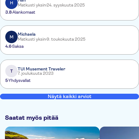
Han
H
Matkusti yksin
24. syyskuuta 2025
3.8
Alankomaat
Michaela
M
Matkusti yksin
9. toukokuuta 2025
4.6
Saksa
TUI Musement Traveler
T
7. joulukuuta 2023
5
Yhdysvallat
Näytä kaikki arviot
Saatat myös pitää