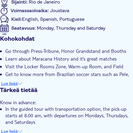
Sijainti:
Rio de Janeiro
Voimassaoloaika:
Joustava
Kieli:
English, Spanish, Portuguese
Saatavuus:
Monday, Thursday and Saturday
Mobiililippu hyväksytään
Kohokohdat
Muuta
Go through Press-Tribune, Honor Grandstand and Booths
Välitön vahvistus
Learn about Maracana History and it’s great matches
Group tour
Visit the Locker Rooms Zone, Warm-up Room, and Field
Esteetön pääsy
Get to know more from Brazilian soccer stars such as Pele,
Hotel pick up
Garrincha, and Zico
Lue lisää
Tärkeä tietää
Know in advance:
In the guided tour with transportation option, the pick-up
starts at 8.00 am, with departures on Mondays, Thursdays,
and Saturdays
In the ticket-only option, departures are daily. Opening
Lue lisää