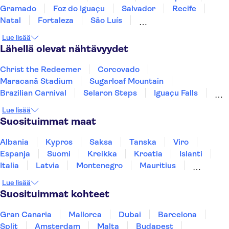
Gramado
Foz do Iguaçu
Salvador
Recife
Natal
Fortaleza
São Luís
Fernando de Noronha
Manaus
Lue lisää
Lähellä olevat nähtävyydet
Christ the Redeemer
Corcovado
Maracanã Stadium
Sugarloaf Mountain
Brazilian Carnival
Selaron Steps
Iguaçu Falls
Itaipu Dam
Lue lisää
Suosituimmat maat
Albania
Kypros
Saksa
Tanska
Viro
Espanja
Suomi
Kreikka
Kroatia
Islanti
Italia
Latvia
Montenegro
Mauritius
Norja
Portugali
Ruotsi
Singapore
Lue lisää
Thaimaa
Turkki
Suosituimmat kohteet
Gran Canaria
Mallorca
Dubai
Barcelona
Split
Amsterdam
Malta
Budapest