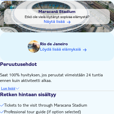
hours are from 9.00 am to 5.00 pm. The last tour entry will
DSA1Maracanã Stadium
be at 4.00 pm
Maracanã Stadium
If you select the option without transportation, you must go
Etkö ole vielä löytänyt sopivaa elämystä?
to the place of the tour on your own. Tickets will be
Näytä lisää
collected on the day of the event
Rio de Janeiro
Löydä lisää elämyksiä
Peruutusehdot
Saat 100% hyvityksen, jos peruutat viimeistään 24 tuntia
ennen kuin aktiviteetti alkaa.
Lue lisää
Retken hintaan sisältyy
Tickets to the visit through Maracana Stadium
Professional tour guide (if option selected)