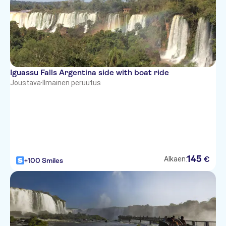
Iguassu Falls Argentina side with boat ride
Joustava
·
Ilmainen peruutus
145
€
Alkaen:
+100 Smiles