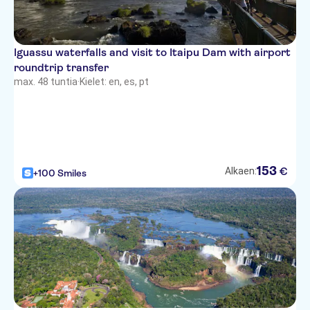
Iguassu waterfalls and visit to Itaipu Dam with airport
roundtrip transfer
max. 48 tuntia
·
Kielet: en, es, pt
153
€
Alkaen:
+100 Smiles