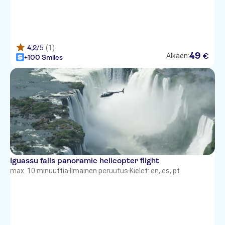
4,2
/5
(1)
49
€
Alkaen:
+100 Smiles
Iguassu falls panoramic helicopter flight
max. 10 minuuttia
·
Ilmainen peruutus
·
Kielet: en, es, pt