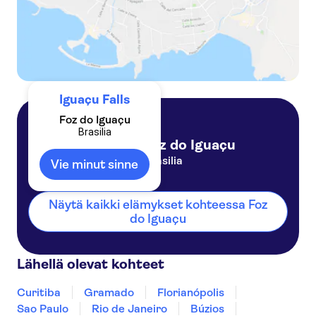
Iguaçu Falls
Foz do Iguaçu
Brasilia
Foz do Iguaçu
Brasilia
Vie minut sinne
Näytä kaikki elämykset kohteessa Foz
do Iguaçu
Lähellä olevat kohteet
Curitiba
Gramado
Florianópolis
Sao Paulo
Rio de Janeiro
Búzios