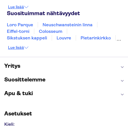
Gdansk
Oslo
York
Helsinki
Lue lisää
Los Angeles
Rovaniemi
Tallinna
Suosituimmat nähtävyydet
Ljubljana
Riika
Loro Parque
Neuschwansteinin linna
Eiffel-torni
Colosseum
Sikstuksen kappeli
Louvre
Pietarinkirkko
Sagrada Família
Pantheon
Prahan linna
Lue lisää
Moulin Rouge
Burj Khalifa
Keukenhof
London Eye
Montmartre
Wieliczkan suolakaivos
Alhambra
Yritys
Caminito del Rey
Anne Frankin talo
Golden Circle
Suosittelemme
Apu & tuki
Asetukset
Kieli: