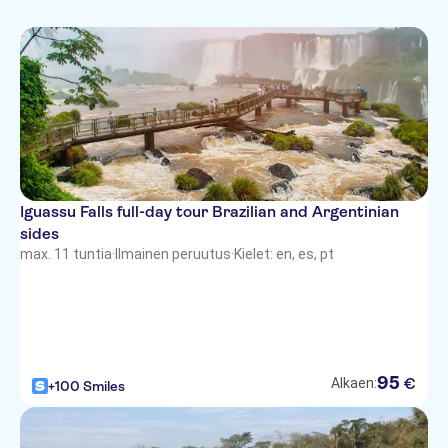
Iguassu Falls full-day tour Brazilian and Argentinian
sides
max. 11 tuntia
·
Ilmainen peruutus
·
Kielet: en, es, pt
95
€
Alkaen:
+100 Smiles