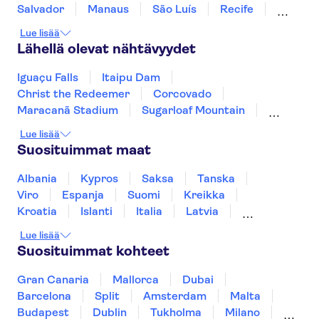
Salvador
Manaus
São Luís
Recife
Fortaleza
Natal
Fernando de Noronha
Lue lisää
Lähellä olevat nähtävyydet
Iguaçu Falls
Itaipu Dam
Christ the Redeemer
Corcovado
Maracanã Stadium
Sugarloaf Mountain
Brazilian Carnival
Selaron Steps
Lue lisää
Suosituimmat maat
Albania
Kypros
Saksa
Tanska
Viro
Espanja
Suomi
Kreikka
Kroatia
Islanti
Italia
Latvia
Montenegro
Mauritius
Norja
Lue lisää
Portugali
Ruotsi
Singapore
Thaimaa
Suosituimmat kohteet
Turkki
Gran Canaria
Mallorca
Dubai
Barcelona
Split
Amsterdam
Malta
Budapest
Dublin
Tukholma
Milano