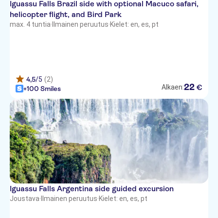
Iguassu Falls Brazil side with optional Macuco safari,
helicopter flight, and Bird Park
max. 4 tuntia
·
Ilmainen peruutus
·
Kielet: en, es, pt
4,5
/5
(2)
22
€
Alkaen:
+100 Smiles
Iguassu Falls Argentina side guided excursion
Joustava
·
Ilmainen peruutus
·
Kielet: en, es, pt