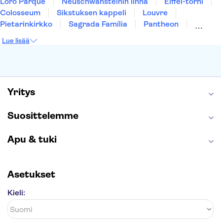
Loro Parque
Neuschwansteinin linna
Eiffel-torni
Colosseum
Sikstuksen kappeli
Louvre
Pietarinkirkko
Sagrada Família
Pantheon
Prahan linna
Moulin Rouge
Burj Khalifa
Lue lisää
Keukenhof
London Eye
Montmartre
Wieliczkan suolakaivos
Alhambra
Caminito del Rey
Anne Frankin talo
Golden Circle
Yritys
Suosittelemme
Apu & tuki
Asetukset
Kieli: