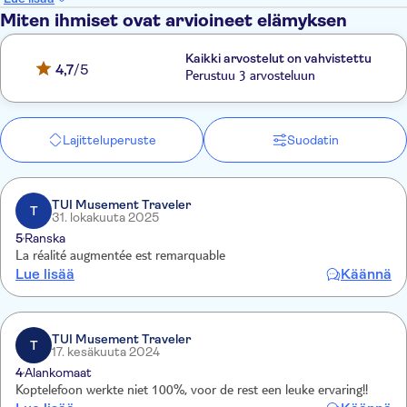
Miten ihmiset ovat arvioineet elämyksen
Kaikki arvostelut on vahvistettu
4,7
/5
Perustuu 3 arvosteluun
Lajitteluperuste
Suodatin
TUI Musement Traveler
T
31. lokakuuta 2025
5
Ranska
La réalité augmentée est remarquable
Lue lisää
Käännä
TUI Musement Traveler
T
17. kesäkuuta 2024
4
Alankomaat
Koptelefoon werkte niet 100%, voor de rest een leuke ervaring!!