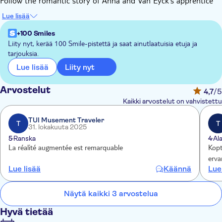
Follow the romantic story of Anna and Van Eyck's apprentice
Jacob in 7 historically-themed rooms and learn the history of
Lue lisää
the city through film, photography, props, and much more!
+100 Smiles
Liity nyt, kerää 100 Smile-pistettä ja saat ainutlaatuisia etuja ja
tarjouksia.
Liity nyt
Lue lisää
Arvostelut
4,7
/5
Kaikki arvostelut on vahvistettu
TUI Musement Traveler
T
T
31. lokakuuta 2025
5
Ranska
4
Al
La réalité augmentée est remarquable
Kopt
ervar
Lue lisää
Käännä
Lue
Näytä kaikki 3 arvostelua
Hyvä tietää