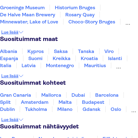
Groeninge Museum
Historium Bruges
De Halve Maan Brewery
Rosary Quay
Minnewater, Lake of Love
Choco-Story Bruges
Cruises in Bruges
Burg Square
Belfry of Bruges
Lue lisää
The Frietmuseum (Belgian Fries Museum)
Suosituimmat maat
Grand Place Brussels
Atomium
Grote Markt Antwerp
Albania
Kypros
Saksa
Tanska
Viro
Cathedral of Our Lady Antwerp
Graslei and Korenlei
Espanja
Suomi
Kreikka
Kroatia
Islanti
Italia
Latvia
Montenegro
Mauritius
Norja
Portugali
Ruotsi
Singapore
Lue lisää
Thaimaa
Turkki
Suosituimmat kohteet
Gran Canaria
Mallorca
Dubai
Barcelona
Split
Amsterdam
Malta
Budapest
Dublin
Tukholma
Milano
Gdansk
Oslo
York
Helsinki
Los Angeles
Rovaniemi
Lue lisää
Tallinna
Ljubljana
Riika
Suosituimmat nähtävyydet