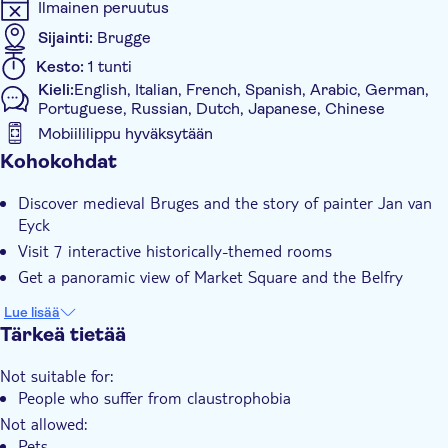
Ilmainen peruutus
Sijainti:
Brugge
Kesto:
1 tunti
Kieli:
English, Italian, French, Spanish, Arabic, German,
Portuguese, Russian, Dutch, Japanese, Chinese
Mobiililippu hyväksytään
Muuta
Kohokohdat
Välitön vahvistus
Discover medieval Bruges and the story of painter Jan van
Official reseller
Eyck
Ääniopastus (kuulokkeet)
Visit 7 interactive historically-themed rooms
Get a panoramic view of Market Square and the Belfry
E-lippu
With audioguide
Lue lisää
Tärkeä tietää
Not suitable for:
People who suffer from claustrophobia
Not allowed:
Pets