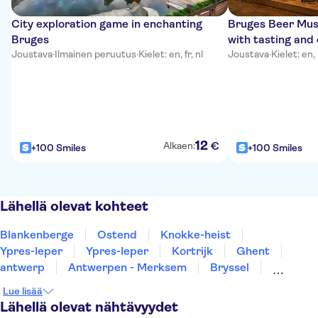
City exploration game in enchanting
Bruges Beer Mus
Bruges
with tasting and
Joustava
·
Ilmainen peruutus
·
Kielet: en, fr, nl
Joustava
·
Kielet: en, 
12
€
Alkaen:
+100 Smiles
+100 Smiles
Lähellä olevat kohteet
Blankenberge
Ostend
Knokke-heist
Ypres-Ieper
Ypres-Ieper
Kortrijk
Ghent
antwerp
Antwerpen - Merksem
Bryssel
Mons
Leuven
Turnhout
Namur
Hasselt
Lue lisää
Lähellä olevat nähtävyydet