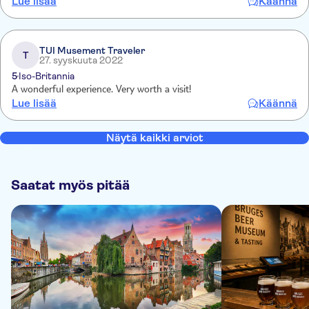
Lue lisää
Käännä
TUI Musement Traveler
T
27. syyskuuta 2022
5
Iso-Britannia
A wonderful experience. Very worth a visit!
Lue lisää
Käännä
Näytä kaikki arviot
Saatat myös pitää