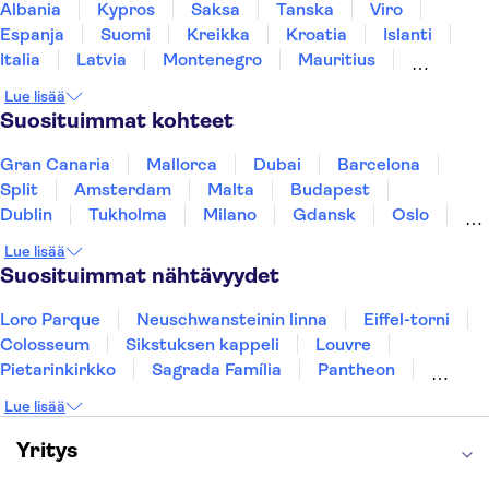
Albania
Kypros
Saksa
Tanska
Viro
Espanja
Suomi
Kreikka
Kroatia
Islanti
Italia
Latvia
Montenegro
Mauritius
Norja
Portugali
Ruotsi
Singapore
Lue lisää
Thaimaa
Turkki
Suosituimmat kohteet
Gran Canaria
Mallorca
Dubai
Barcelona
Split
Amsterdam
Malta
Budapest
Dublin
Tukholma
Milano
Gdansk
Oslo
Helsinki
Los Angeles
York
Rovaniemi
Lue lisää
Tallinna
Ljubljana
Riika
Suosituimmat nähtävyydet
Loro Parque
Neuschwansteinin linna
Eiffel-torni
Colosseum
Sikstuksen kappeli
Louvre
Pietarinkirkko
Sagrada Família
Pantheon
Prahan linna
Moulin Rouge
Burj Khalifa
Lue lisää
Keukenhof
London Eye
Montmartre
Wieliczkan suolakaivos
Alhambra
Yritys
Caminito del Rey
Anne Frankin talo
Golden Circle