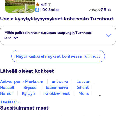
4
/5
(1)
29
+100 Smiles
€
Alkaen:
Usein kysytyt kysymykset kohteesta Turnhout
Mihin paikkoihin voin tutustua kaupungin Turnhout
lähellä?
Tässä on muutamia suosikkipaikkojamme kaupungin Turnhout
lähellä:
Näytä kaikki elämykset kohteessa Turnhout
Antwerpen - Merksem
antwerp
Leuven
Hasselt
Bryssel
Lähellä olevat kohteet
Antwerpen - Merksem
antwerp
Leuven
Hasselt
Bryssel
lääninherra
Ghent
Namur
Kylpylä
Knokke-heist
Mons
Dinant
Blankenberge
Brugge
Kortrijk
Lue lisää
Suosituimmat maat