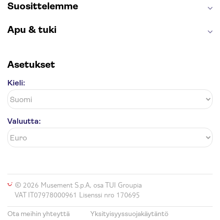
Suosittelemme
Apu & tuki
Asetukset
Kieli:
Valuutta:
© 2026 Musement S.p.A, osa TUI Groupia
VAT IT07978000961 Lisenssi nro 170695
Ota meihin yhteyttä
Yksityisyyssuojakäytäntö