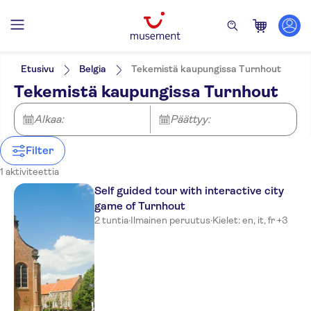
Suodata
Hinta (per aikuinen)
Nouto hotellilta
Lippuvaihtoehdot
Etusivu
Belgia
Tekemistä kaupungissa Turnhout
Ilmainen peruutus
Kategoriat
Min.
€
Maks.
€
Tekemistä kaupungissa Turnhout
Välitön vahvistus
Aktiviteetit
NO-PICKUP
Aktiviteetin kieli
Kävelykierrokset
German
Alkaa:
Päättyy:
English
Spanish
Filter
French
1 aktiviteettia
Italian
Dutch
Self guided tour with interactive city
game of Turnhout
2 tuntia
·
Ilmainen peruutus
·
Kielet: en, it, fr +3