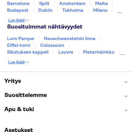
Barcelona
Split
Amsterdam
Malta
Budapest
Dublin
Tukholma
Milano
Gdansk
Oslo
Helsinki
York
Lue lisää
Rovaniemi
Los Angeles
Tallinna
Suosituimmat nähtävyydet
Ljubljana
Riika
Loro Parque
Neuschwansteinin linna
Eiffel-torni
Colosseum
Sikstuksen kappeli
Louvre
Pietarinkirkko
Sagrada Família
Pantheon
Prahan linna
Lue lisää
Moulin Rouge
Burj Khalifa
Keukenhof
London Eye
Montmartre
Wieliczkan suolakaivos
Alhambra
Yritys
Caminito del Rey
Anne Frankin talo
Golden Circle
Suosittelemme
Apu & tuki
Asetukset