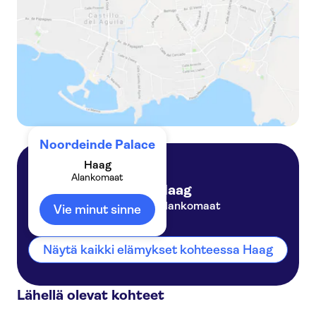
The Hague HTM 1-day public transportation ticket
Noordeinde Palace
Haag
Alankomaat
Haag
Alankomaat
Vie minut sinne
Näytä kaikki elämykset kohteessa Haag
Lähellä olevat kohteet