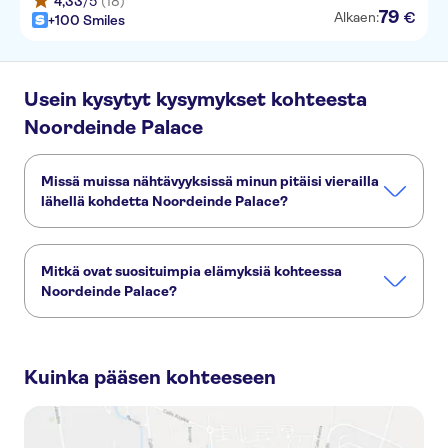
4,33
/5
(18)
79
€
Alkaen:
+100 Smiles
Usein kysytyt kysymykset kohteesta
Noordeinde Palace
Missä muissa nähtävyyksissä minun pitäisi vierailla
lähellä kohdetta Noordeinde Palace?
Tässä muutamia nähtävyyksiä, joita et halua missata:
Binnenhof
Peace Palace
Lange Voorhout
Madurodam
Mitkä ovat suosituimpia elämyksiä kohteessa
Mauritshuis
Noordeinde Palace?
Nämä ovat kohteen Noordeinde Palace suosituimmat
aktiviteetit:
Kuinka pääsen kohteeseen
Behind the scenes of the royal city of Hague guided tour
Heart of The Hague exploration game and tour
Self guided tour with interactive city game of The Hague
Sightseeing tour of The Hague and Delft with private transportation