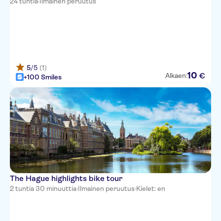
24 tuntia
·
Ilmainen peruutus
5
/5
(1)
10
€
Alkaen:
+100 Smiles
The Hague highlights bike tour
2 tuntia 30 minuuttia
·
Ilmainen peruutus
·
Kielet: en