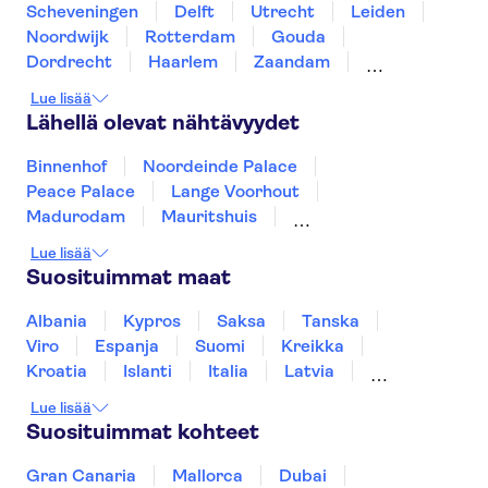
Scheveningen
Delft
Utrecht
Leiden
Noordwijk
Rotterdam
Gouda
Dordrecht
Haarlem
Zaandam
Amsterdam
Zierikzee
Roosendaal
Breda
Lue lisää
Lähellä olevat nähtävyydet
Binnenhof
Noordeinde Palace
Peace Palace
Lange Voorhout
Madurodam
Mauritshuis
Amsterdamin kanaaliristeily
Keukenhof
Lue lisää
Van Gogh -museo
Museum Square
Suosituimmat maat
Rijksmuseum
Zaanse Schans
Kaag Lakes boat cruises
Anne Frankin talo
Albania
Kypros
Saksa
Tanska
Royal Palace of Amsterdam
Viro
Espanja
Suomi
Kreikka
Kroatia
Islanti
Italia
Latvia
Montenegro
Mauritius
Norja
Lue lisää
Portugali
Ruotsi
Singapore
Thaimaa
Suosituimmat kohteet
Turkki
Gran Canaria
Mallorca
Dubai