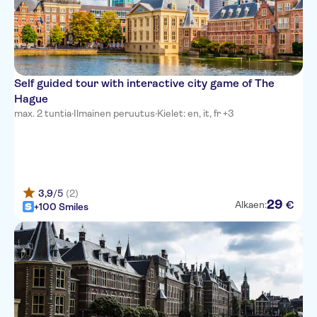
Self guided tour with interactive city game of The
Hague
max. 2 tuntia
·
Ilmainen peruutus
·
Kielet: en, it, fr +3
3,9
/5
(2)
29
€
Alkaen:
+100 Smiles