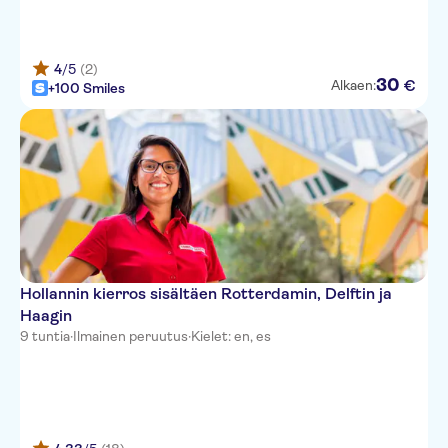
4
/5
(2)
30
€
Alkaen:
+100 Smiles
Hollannin kierros sisältäen Rotterdamin, Delftin ja
Haagin
9 tuntia
·
Ilmainen peruutus
·
Kielet: en, es