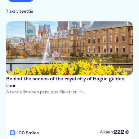
perinteet
Patikointi ja
E-lippu
Yksityiskuljetukset
German
Kaupunki
pyöräilyretket
Kulttuuri ja historia
7 aktiviteettia
French
Vierailut
Italian
monumenteilla
Russian
Behind the scenes of the royal city of Hague guided
tour
3 tuntia
·
Ilmainen peruutus
·
Kielet: en, ru
222
€
Alkaen:
+100 Smiles