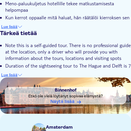
Meno-paluukuljetus hotellille tekee matkustamisesta
Private group
helpompaa
Hotel pick up
Kun kerrot oppaalle mitä haluat, hän räätälöi kierroksen sen
Transport included
mukaan
Lue lisää
Tärkeä tietää
Note this is a self-guided tour. There is no professional guide
at the location, only a driver who will provide you with
information about the tours, locations and visiting spots
Duration of the sightseeing tour to The Hague and Delft is 7
hours. You will spend a combined 5 hours in the cities
Lue lisää
Luxury sightseeing tour with transportation is available for
DSA1Binnenhof
private groups up to 14 people
Binnenhof
For groups of 1-3 people you will ride in a Mercedes E Class,
Etkö ole vielä löytänyt sopivaa elämystä?
Mercedes S Class or a Mercedes V Class
Näytä lisää
For groups of 4-14 people you will ride in a Mercedes V
Class
Please provide the number of people in your group at
Amsterdam
checkout