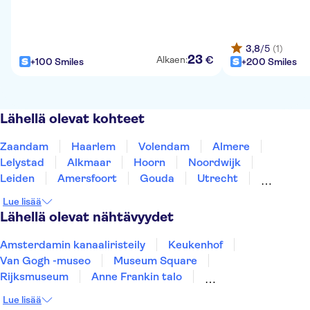
3,8
/5
(1)
23
€
Alkaen:
+100 Smiles
+200 Smiles
Lähellä olevat kohteet
Zaandam
Haarlem
Volendam
Almere
Lelystad
Alkmaar
Hoorn
Noordwijk
Leiden
Amersfoort
Gouda
Utrecht
Enkhuizen
Schagen
Harderwijk
Lue lisää
Lähellä olevat nähtävyydet
Amsterdamin kanaaliristeily
Keukenhof
Van Gogh -museo
Museum Square
Rijksmuseum
Anne Frankin talo
Royal Palace of Amsterdam
A'DAM Lookout
Lue lisää
Stedelijk Museum Amsterdam
Dam Square