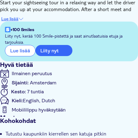
Start your sightseeing tour in a relaxing way and let the driver
pick you up at your accommodation. After a short meet and
greet with your driver, your driver will first drive you to The
Lue lisää
Hague. This city is filled with important buildings including The
Dutch government, Parliament, the Peace Palace and is also
+100 Smiles
home to the royal family. Choose to visit these locations and
Liity nyt, kerää 100 Smile-pistettä ja saat ainutlaatuisia etuja ja
tarjouksia.
the Noordeinde Palace.
If you want to see art, you can also go inside the popular
Liity nyt
Lue lisää
Mauritshuis with paintings by Vermeer, Rembrandt van Rijn
and Jan Steen among others.
Hyvä tietää
After experiencing culture and art in The Hague, your tour with
Ilmainen peruutus
continue in Delft, known for its Delftware pottery. You can view
Sijainti:
Amsterdam
this blue with white handmade pottery in the Royal Delft
museum, where artisans have been creating Delft Blue pottery
Kesto:
7 tuntia
for 400 years. Founded in 1653, this museum is now the only
Kieli:
English, Dutch
existing Delft blue pottery factory.
Mobiililippu hyväksytään
Muuta
Kohokohdat
Välitön vahvistus
Tutustu kaupunkiin kierrellen sen katuja pitkin
Yksityinen kierros