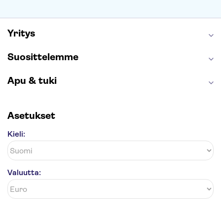
Caminito del Rey
Anne Frankin talo
Golden Circle
Yritys
Suosittelemme
Apu & tuki
Asetukset
Kieli:
Valuutta: