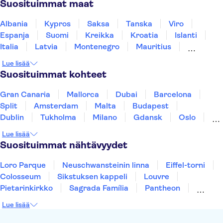
Suosituimmat maat
Zaanse Schans
Kaag Lakes boat cruises
Giethoornin kanaalit
Markthal
De Wallen
Albania
Kypros
Saksa
Tanska
Viro
Espanja
Suomi
Kreikka
Kroatia
Islanti
Italia
Latvia
Montenegro
Mauritius
Norja
Portugali
Ruotsi
Singapore
Lue lisää
Thaimaa
Turkki
Suosituimmat kohteet
Gran Canaria
Mallorca
Dubai
Barcelona
Split
Amsterdam
Malta
Budapest
Dublin
Tukholma
Milano
Gdansk
Oslo
Helsinki
York
Rovaniemi
Los Angeles
Lue lisää
Tallinna
Ljubljana
Riika
Suosituimmat nähtävyydet
Loro Parque
Neuschwansteinin linna
Eiffel-torni
Colosseum
Sikstuksen kappeli
Louvre
Pietarinkirkko
Sagrada Família
Pantheon
Prahan linna
Moulin Rouge
Burj Khalifa
Lue lisää
Keukenhof
London Eye
Montmartre
Wieliczkan suolakaivos
Alhambra