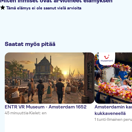
Miten ihmiset ovat arvioineet elämyksen
Tämä elämys ei ole saanut vielä arvioita
Saatat myös pitää
ENTR VR Museum - Amsterdam 1652
Amsterdamin kan
45 minuuttia
·
Kielet: en
kukkaveneellä
1 tunti
·
Ilmainen per