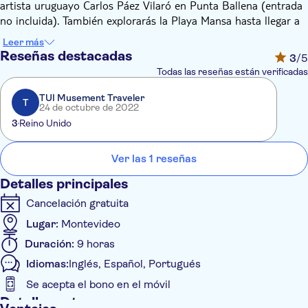
artista uruguayo Carlos Páez Vilaró en Punta Ballena (entrada
no incluida). También explorarás la Playa Mansa hasta llegar a
la península de Punta del Este, con su puerto deportivo y su
Leer más
maravilloso ambiente marítimo.
Reseñas destacadas
3
/5
Desde Ocean Beach, podrá ver la Isla de los Lobos y la
Todas las reseñas están verificadas
escultura de La Mano, el monumento más emblemático de
Punta del Este. Un breve recorrido por la Playa de Piriápolis es
TUI Musement Traveler
T
24 de octubre de 2022
también imprescindible. Desde la cima del Cerro San Antonio,
3
Reino Unido
se deleitará con la pintoresca vista de la zona montañosa que
rodea la Playa de Piriápolis. El regreso transcurre por una
impresionante zona verde entre bosques y colinas.
Ver las 1 reseñas
Detalles principales
Cancelación gratuita
Lugar:
Montevideo
Duración:
9 horas
Idiomas:
Inglés, Español, Portugués
Se acepta el bono en el móvil
Detalles extra