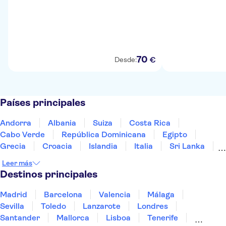
70
€
Desde:
Países principales
Andorra
Albania
Suiza
Costa Rica
Cabo Verde
República Dominicana
Egipto
Grecia
Croacia
Islandia
Italia
Sri Lanka
Marruecos
Maldivas
México
Noruega
Leer más
Portugal
Tailandia
Túnez
Turquía
Destinos principales
Madrid
Barcelona
Valencia
Málaga
Sevilla
Toledo
Lanzarote
Londres
Santander
Mallorca
Lisboa
Tenerife