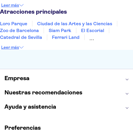
Gran Canaria
Fuerteventura
Marrakech
Leer más
Bilbao
Menorca
Granada
Alicante
Vigo
Atracciones principales
Loro Parque
Ciudad de las Artes y las Ciencias
Zoo de Barcelona
Siam Park
El Escorial
Catedral de Sevilla
Ferrari Land
Cueva de Nerja
La Torre Eiffel
Capilla Sixtina
Leer más
Montserrat
Museo del Louvre
La Sagrada Familia
Casa Batlló
Palacio Real de Madrid
Estadio Santiago Bernabéu
Alhambra
La Giralda
Medina Azahara
Empresa
Parque Warner
Nuestras recomendaciones
Ayuda y asistencia
Preferencias