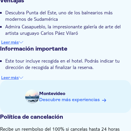
Ventajas
Confirmación al momento
Descubra Punta del Este, uno de los balnearios más
Visita guiada
modernos de Sudamérica
Recogida en hotel
Admira Casapueblo, la impresionante galería de arte del
Transporte incluido
artista uruguayo Carlos Páez Vilaró
Disfrute de un breve recorrido por la playa de Piriápolis
Leer más
Contempla La Mano, el monumento más emblemático de
Información importante
Punta del Este
Este tour incluye recogida en el hotel. Podrás indicar tu
dirección de recogida al finalizar la reserva.
Leer más
Montevideo
Descubre más experiencias
Política de cancelación
Recibe un reembolso del 100% si cancelas hasta 24 horas