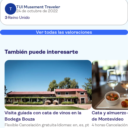
TUI Musement Traveler
T
24 de octubre de 2022
3
Reino Unido
Ver todas las valoraciones
También puede interesarte
Visita guiada con cata de vinos en la
Cata y almuerzo 
Bodega Bouza
de Montevideo
Flexible
·
Cancelación gratuita
·
Idiomas: en, es, pt
4 horas
·
Cancelación