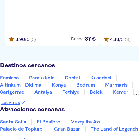
37
€
Desde:
3,96
/5
(5)
4,33
/5
(8)
Destinos cercanos
Esmirna
Pamukkale
Denizli
Kusadasi
Altinkum - Dídima
Konya
Bodrum
Marmaris
Sarigerme
Antalya
Fethiye
Belek
Kemer
Side
Alanya
Leer más
Atracciones cercanas
Santa Sofía
El Bósforo
Mezquita Azul
Palacio de Topkapi
Gran Bazar
The Land of Legends