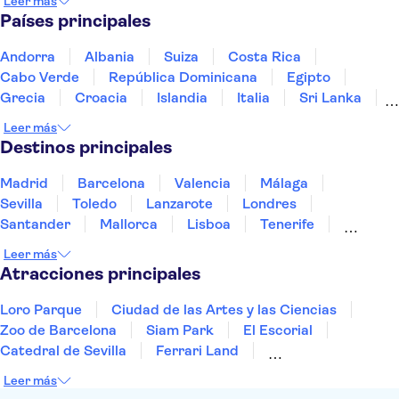
Leer más
Países principales
Andorra
Albania
Suiza
Costa Rica
Cabo Verde
República Dominicana
Egipto
Grecia
Croacia
Islandia
Italia
Sri Lanka
Marruecos
Maldivas
México
Noruega
Leer más
Portugal
Tailandia
Túnez
Turquía
Destinos principales
Madrid
Barcelona
Valencia
Málaga
Sevilla
Toledo
Lanzarote
Londres
Santander
Mallorca
Lisboa
Tenerife
Gran Canaria
Fuerteventura
Marrakech
Leer más
Bilbao
Menorca
Granada
Alicante
Vigo
Atracciones principales
Loro Parque
Ciudad de las Artes y las Ciencias
Zoo de Barcelona
Siam Park
El Escorial
Catedral de Sevilla
Ferrari Land
Cueva de Nerja
La Torre Eiffel
Capilla Sixtina
Leer más
Montserrat
Museo del Louvre