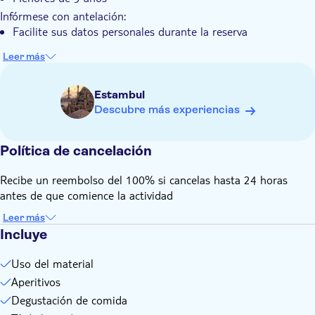
Su instructor experto compartirá consejos y técnicas para
Infórmese con antelación:
una perfecta delicia turca
Facilite sus datos personales durante la reserva
Leer más
Estambul
Descubre más experiencias
Política de cancelación
Recibe un reembolso del 100% si cancelas hasta 24 horas
antes de que comience la actividad
Leer más
Incluye
Uso del material
Aperitivos
Degustación de comida