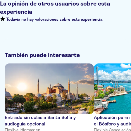
La opinión de otros usuarios sobre esta
experiencia
Todavía no hay valoraciones sobre esta experiencia.
También puede interesarte
Entrada sin colas a Santa Sofía y
Aplicación para 
audioguía opcional
el Bósforo y audi
Flexible
·
Idiomas: en
Flexible
·
Cancelación