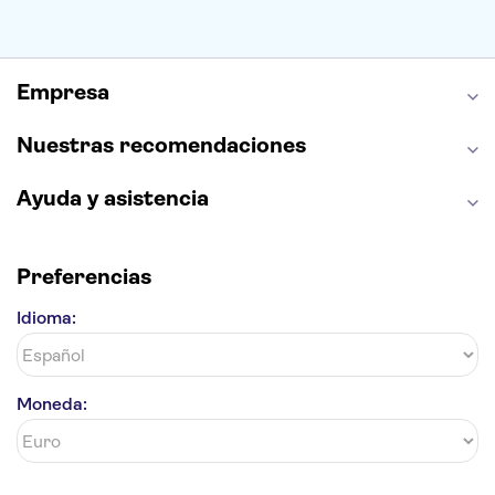
La Sagrada Familia
Casa Batlló
Palacio Real de Madrid
Estadio Santiago Bernabéu
Alhambra
La Giralda
Medina Azahara
Empresa
Parque Warner
Nuestras recomendaciones
Ayuda y asistencia
Preferencias
Idioma:
Moneda: