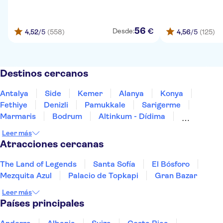
56
€
Desde:
4,52
/5
(558)
4,56
/5
(125)
Destinos cercanos
Antalya
Side
Kemer
Alanya
Konya
Fethiye
Denizli
Pamukkale
Sarigerme
Marmaris
Bodrum
Altinkum - Dídima
Kusadasi
Göreme
Esmirna
Leer más
Atracciones cercanas
The Land of Legends
Santa Sofía
El Bósforo
Mezquita Azul
Palacio de Topkapi
Gran Bazar
Leer más
Países principales