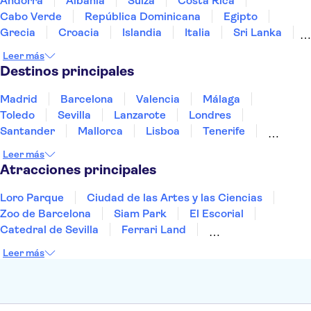
Andorra
Albania
Suiza
Costa Rica
Cabo Verde
República Dominicana
Egipto
Grecia
Croacia
Islandia
Italia
Sri Lanka
Marruecos
Maldivas
México
Noruega
Leer más
Portugal
Tailandia
Túnez
Turquía
Destinos principales
Madrid
Barcelona
Valencia
Málaga
Toledo
Sevilla
Lanzarote
Londres
Santander
Mallorca
Lisboa
Tenerife
Gran Canaria
Fuerteventura
Marrakech
Leer más
Bilbao
Menorca
Granada
Vigo
Alicante
Atracciones principales
Loro Parque
Ciudad de las Artes y las Ciencias
Zoo de Barcelona
Siam Park
El Escorial
Catedral de Sevilla
Ferrari Land
Cueva de Nerja
La Torre Eiffel
Capilla Sixtina
Leer más
Montserrat
Museo del Louvre
La Sagrada Familia
Casa Batlló
Palacio Real de Madrid
Estadio Santiago Bernabéu
Alhambra
La Giralda
Medina Azahara