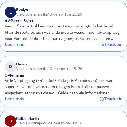
Evelyn
E
Viajó con la familia
18 de abril de 2026
4.2
Países Bajos
Vanuit Side vertrokken om 6u en terug om 20u30 in het hotel.
Maar de route op zich was al de moeite waard, mooi route op weg
naar Pamukkale door het Taurus gebergte. 3u ter plaatse om
Leer más
Traducir
Pamukkale en Hierapolis te bezoeken. Pamukkale en Hierapolis
vond ik absoluut de moeite waard. Niet alle baden zijn gevuld met
water zoals je soms op instagram ziet. Het gedeelte wat toegankelijk
was voor toeristen was heel mooi, we hadden wel het geluk dat het
Delala
D
Viajó con la familia
10 de abril de 2026
niet druk was.
5
Alemania
Volle Verpflegung (Frühstück/ Mittag- & Abendessen), das war
super. Es wurden während der langen Fahrt Toilettenpausen
eingeplant, sehr rücksichtsvoll. Guide hat viele Informationen
Leer más
Traducir
mitgeteilt & stand für Rückfragen jZt. zur Verfügung, hat dabei
gleichzeitig den Teilnehmern Raum für eigenständiges
Entdecken/Erleben gegeben. Hinweis: Menschen mit Fußproblemen
sollten im Vorhinein besser informiert werden: es ist nicht nur
Baltic_Berlin
B
Viajó en pareja
26 de marzo de 2026
rutschig, sonder kann auch wehtun, der Boden d. Terrassen ist