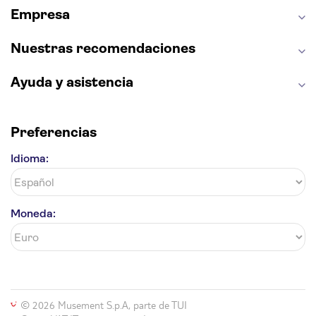
Empresa
Parque Warner
Nuestras recomendaciones
Ayuda y asistencia
Preferencias
Idioma:
Moneda:
© 2026 Musement S.p.A, parte de TUI