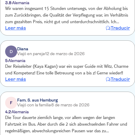
3.8
Alemania
scharfkantig.
Wir waren insgesamt 15 Stunden unterwegs, von der Abholung bis
zum Zurückbringen, die Qualität der Verpflegung war, im Verhältnis
zum gezahlten Preis, nicht gut und unterdurchschnittlich. Ich
Leer más
Traducir
verstehe, dass man kleinere lokale Restaurants unterstützen will.
Uns hat die Qualität jedoch nicht zufriedengestellt. Der Reiseleiter
war toll und hat einen guten Job gemacht! Auch dass es zwei
Busfahrer gab, die sich abgewechselt haben, war super.
Diana
D
Viajó en pareja
12 de marzo de 2026
5
Alemania
Der Reiseleiter (Kaya Kagan) war ein super Guide mit Witz, Charme
und Kompetenz! Eine tolle Betreuung von a bis z! Gerne wieder!!
Leer más
Traducir
Fam. S. aus Hamburg
F
Viajó con la familia
8 de marzo de 2026
4.2
Alemania
Die Tour dauerte ziemlich lange, vor allem wegen der langen
Fahrtzeit im Bus. Aber durch die 2 sich abwechselnden Fahrer und
regelmäßigen, abwechslungsreichen Pausen war das zu