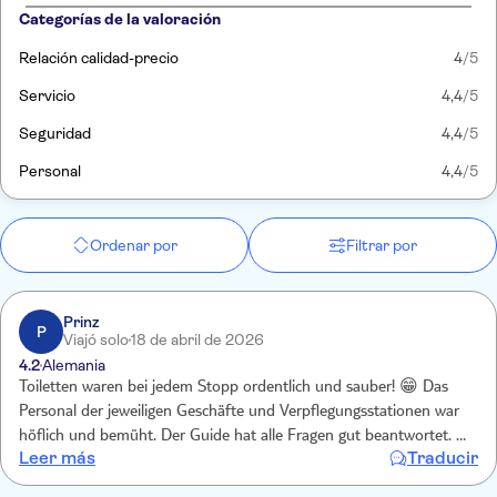
Categorías de la valoración
Relación calidad-precio
4
/5
Servicio
4,4
/5
Seguridad
4,4
/5
Personal
4,4
/5
Ordenar por
Filtrar por
Prinz
P
Viajó solo
18 de abril de 2026
4.2
Alemania
Toiletten waren bei jedem Stopp ordentlich und sauber! 😁 Das
Personal der jeweiligen Geschäfte und Verpflegungsstationen war
höflich und bemüht. Der Guide hat alle Fragen gut beantwortet. Er
Leer más
Traducir
erklärte auch die jeweilige Geschichte der "Götter" und deren
Namen. Was für den geschichtlichen Hintergrund wertvoll war.