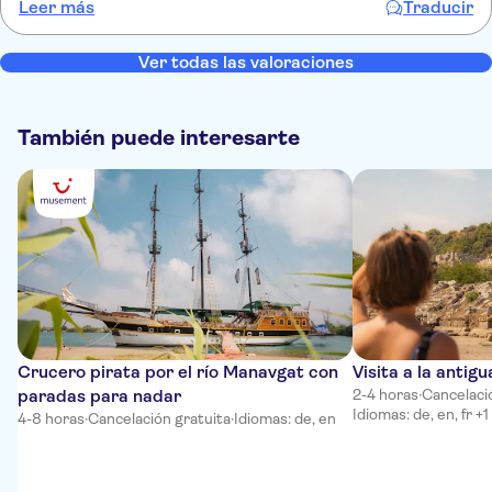
Leer más
Traducir
vernachlässigen. Das Ziel entschädigte für die lange Fahrt, ein
einmaliges Erlebnis, da waren wir uns einig. Wir waren Reisende im
Alter von 14, 49 und 71.
Ver todas las valoraciones
También puede interesarte
Crucero pirata por el río Manavgat con
Visita a la anti
paradas para nadar
2-4 horas
·
Cancelaci
Idiomas: de, en, fr +1
4-8 horas
·
Cancelación gratuita
·
Idiomas: de, en