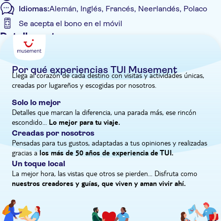
Idiomas:
Alemán, Inglés, Francés, Neerlandés, Polaco
Se acepta el bono en el móvil
Detalles extra
Entrada incluida
Visita guiada
Por qué experiencias TUI Musement
Llega al corazón de cada destino con visitas y actividades únicas,
Confirmación al momento
creadas por lugareños y escogidas por nosotros.
Comida incluida
Solo lo mejor
Bono electrónico
Detalles que marcan la diferencia, una parada más, ese rincón
escondido...
Recogida en hotel
Lo mejor para tu viaje.
Creadas por nosotros
Pensadas para tus gustos, adaptadas a tus opiniones y realizadas
gracias a
los más de 50 años de experiencia de TUI.
Un toque local
La mejor hora, las vistas que otros se pierden... Disfruta como
nuestros creadores y guías, que viven y aman vivir ahí.