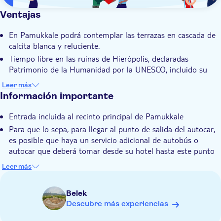
Ventajas
En Pamukkale podrá contemplar las terrazas en cascada de
calcita blanca y reluciente.
Tiempo libre en las ruinas de Hierópolis, declaradas
Patrimonio de la Humanidad por la UNESCO, incluido su
teatro griego.
Leer más
Podrá sumergirse en las cálidas aguas de la piscina de
Información importante
Cleopatra, reliquia viva de un antiguo balneario.
Entrada incluida al recinto principal de Pamukkale
Evitará las multitudes y descubrirá dos de los lugares
históricos más preciados de Turquía.
Para que lo sepa, para llegar al punto de salida del autocar,
es posible que haya un servicio adicional de autobús o
Con un guía local que realmente sabe lo que hace, conocerá
autocar que deberá tomar desde su hotel hasta este punto
a fondo la cultura turca.
de salida. Si tiene que coger este traslado hasta el autocar,
Leer más
no llevará guía. El guía le estará esperando en el punto de
salida del autobús principal.
Belek
Tenga en cuenta que éste es nuestro recorrido de
Descubre más experiencias
temporada de invierno, sólo disponible entre el 1 de
noviembre y el 30 de abril.