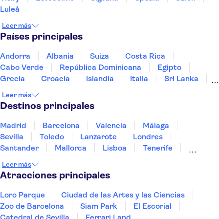
Luleå
Leer más
Países principales
Andorra
Albania
Suiza
Costa Rica
Cabo Verde
República Dominicana
Egipto
Grecia
Croacia
Islandia
Italia
Sri Lanka
Marruecos
Maldivas
México
Noruega
Leer más
Portugal
Tailandia
Túnez
Turquía
Destinos principales
Madrid
Barcelona
Valencia
Málaga
Sevilla
Toledo
Lanzarote
Londres
Santander
Mallorca
Lisboa
Tenerife
Gran Canaria
Fuerteventura
Marrakech
Leer más
Bilbao
Menorca
Granada
Alicante
Vigo
Atracciones principales
Loro Parque
Ciudad de las Artes y las Ciencias
Zoo de Barcelona
Siam Park
El Escorial
Catedral de Sevilla
Ferrari Land