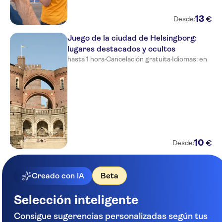
13
€
Desde:
Juego de la ciudad de Helsingborg:
lugares destacados y ocultos
hasta 1 hora
·
Cancelación gratuita
·
Idiomas: en
10
€
Desde:
Creado con IA
Beta
Selección inteligente
Consigue sugerencias personalizadas según tus