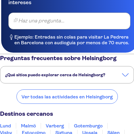
intereses
Haz una pregunta...
Ejemplo: Entradas sin colas para visitar La Pedrera
en Barcelona con audioguía por menos de 70 euros.
Preguntas frecuentes sobre Helsingborg
¿Qué sitios puedo explorar cerca de Helsingborg?
Estos son algunos de nuestros lugares favoritos para visitar cerca de
Helsingborg:
Ver todas las actividades en Helsingborg
Lund
Malmö
Varberg
Gotemburgo
Visby
Destinos cercanos
Lund
Malmö
Varberg
Gotemburgo
Visby
Estocolmo
Sigtuna
Upsala
Sälen