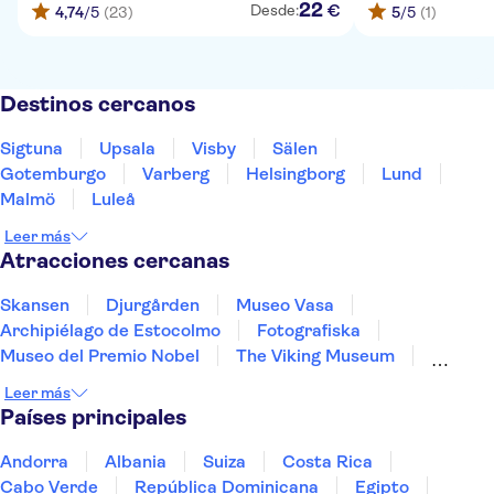
22
€
Desde:
4,74
/5
(23)
5
/5
(1)
Destinos cercanos
Sigtuna
Upsala
Visby
Sälen
Gotemburgo
Varberg
Helsingborg
Lund
Malmö
Luleå
Leer más
Atracciones cercanas
Skansen
Djurgården
Museo Vasa
Archipiélago de Estocolmo
Fotografiska
Museo del Premio Nobel
The Viking Museum
Gamla Stan
Leer más
Países principales
Andorra
Albania
Suiza
Costa Rica
Cabo Verde
República Dominicana
Egipto