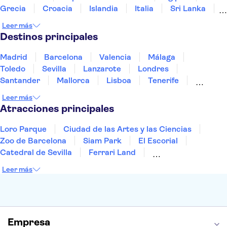
Grecia
Croacia
Islandia
Italia
Sri Lanka
Marruecos
Maldivas
México
Noruega
Leer más
Portugal
Tailandia
Túnez
Turquía
Destinos principales
Madrid
Barcelona
Valencia
Málaga
Toledo
Sevilla
Lanzarote
Londres
Santander
Mallorca
Lisboa
Tenerife
Gran Canaria
Fuerteventura
Marrakech
Leer más
Bilbao
Menorca
Granada
Vigo
Alicante
Atracciones principales
Loro Parque
Ciudad de las Artes y las Ciencias
Zoo de Barcelona
Siam Park
El Escorial
Catedral de Sevilla
Ferrari Land
Cueva de Nerja
La Torre Eiffel
Capilla Sixtina
Leer más
Montserrat
Museo del Louvre
La Sagrada Familia
Casa Batlló
Palacio Real de Madrid
Estadio Santiago Bernabéu
Alhambra
La Giralda
Medina Azahara
Empresa
Parque Warner