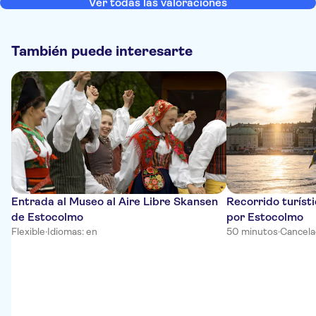
Ver todas las valoraciones
También puede interesarte
Entrada al Museo al Aire Libre Skansen
Recorrido turíst
de Estocolmo
por Estocolmo
Flexible
·
Idiomas: en
50 minutos
·
Cancela