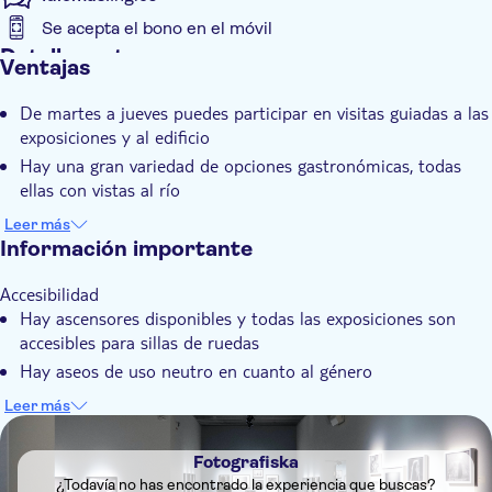
de 2026
Se acepta el bono en el móvil
Lotta Antonsson: I Am Everything - hasta el 29 de noviembre
Detalles extra
Ventajas
de 2026
Confirmación al momento
The Machine's Eye in Human Hands —hasta el 29 de
De martes a jueves puedes participar en visitas guiadas a las
noviembre de 2026
Distribuidor oficial
exposiciones y al edificio
Martin Parr: Short & Sweet - hasta el 27 de septiembre de
Entrada incluida
Hay una gran variedad de opciones gastronómicas, todas
2026
Gratis para niños
ellas con vistas al río
Joakim Möller: Time isn't holding us - hasta el 23 de agosto de
Día lluvioso
2026
Se anima a tomar algo y charlar mientras se recorre las
Leer más
Wheelchair access
Martin Sköld y Joakim Berg: «Ljus genom fingrarna» —hasta
exposiciones
Información importante
Se admiten mascotas
el 9 de agosto de 2026
Tendrás la oportunidad de comprar obras de arte, diseño y
Accesibilidad
mucho más en la tienda conceptual del museo
Hay ascensores disponibles y todas las exposiciones son
accesibles para sillas de ruedas
Hay aseos de uso neutro en cuanto al género
Se admiten perros guía y otros perros bien adiestrados en el
Leer más
museo
DSA1Fotografiska
No se permite
Fotografiska
Equipaje de gran tamaño
¿Todavía no has encontrado la experiencia que buscas?