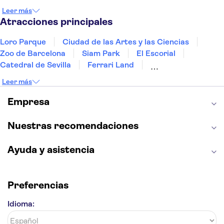
Gran Canaria
Fuerteventura
Marrakech
Leer más
Bilbao
Menorca
Granada
Vigo
Alicante
Atracciones principales
Loro Parque
Ciudad de las Artes y las Ciencias
Zoo de Barcelona
Siam Park
El Escorial
Catedral de Sevilla
Ferrari Land
Cueva de Nerja
La Torre Eiffel
Capilla Sixtina
Leer más
Montserrat
Museo del Louvre
La Sagrada Familia
Casa Batlló
Empresa
Palacio Real de Madrid
Estadio Santiago Bernabéu
Alhambra
La Giralda
Medina Azahara
Nuestras recomendaciones
Parque Warner
Ayuda y asistencia
Preferencias
Idioma: