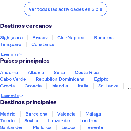
Sibiu:
Ver todas las actividades en Sibiu
Sighișoara
Brasov
Cluj-Napoca
Bucarest
Timișoara
Destinos cercanos
Sighișoara
Brasov
Cluj-Napoca
Bucarest
Timișoara
Constanza
Leer más
Países principales
Andorra
Albania
Suiza
Costa Rica
Cabo Verde
República Dominicana
Egipto
Grecia
Croacia
Islandia
Italia
Sri Lanka
Marruecos
Maldivas
México
Noruega
Leer más
Portugal
Tailandia
Túnez
Turquía
Destinos principales
Madrid
Barcelona
Valencia
Málaga
Toledo
Sevilla
Lanzarote
Londres
Santander
Mallorca
Lisboa
Tenerife