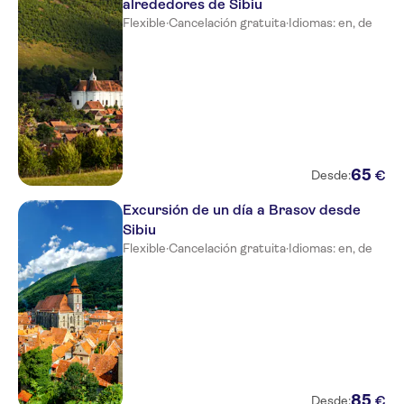
alrededores de Sibiu
Flexible
·
Cancelación gratuita
·
Idiomas: en, de
65
€
Desde:
Excursión de un día a Brasov desde
Sibiu
Flexible
·
Cancelación gratuita
·
Idiomas: en, de
85
€
Desde: