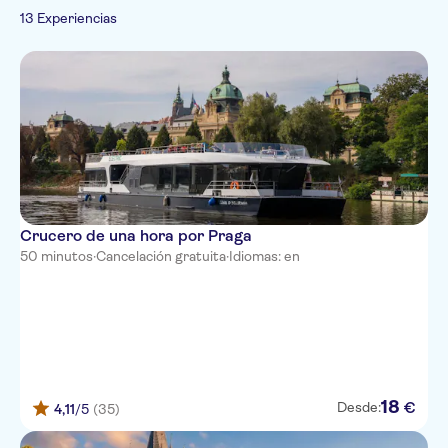
Francés
Visita con audioguía
Paradas libres
Recorridos nocturnos
13 Experiencias
Ciudad
Italiano
Barcos
Ruso
Cultura e historia
Polaco
Visitas a
Chino
monumentos
Árabe
Catalán
Crucero de una hora por Praga
50 minutos
·
Cancelación gratuita
·
Idiomas: en
18
€
Desde:
4,11
/5
(35)