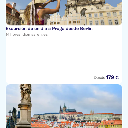
Excursión de un día a Praga desde Berlín
14 horas
·
Idiomas: en, es
179
€
Desde: