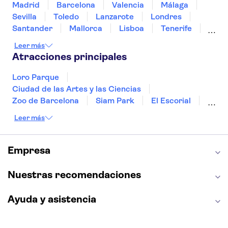
Madrid
Barcelona
Valencia
Málaga
Sevilla
Toledo
Lanzarote
Londres
Santander
Mallorca
Lisboa
Tenerife
Gran Canaria
Fuerteventura
Marrakech
Leer más
Bilbao
Menorca
Granada
Alicante
Atracciones principales
Vigo
Loro Parque
Ciudad de las Artes y las Ciencias
Zoo de Barcelona
Siam Park
El Escorial
Catedral de Sevilla
Ferrari Land
Leer más
Cueva de Nerja
La Torre Eiffel
Capilla Sixtina
Montserrat
Museo del Louvre
La Sagrada Familia
Empresa
Casa Batlló
Palacio Real de Madrid
Estadio Santiago Bernabéu
Alhambra
Nuestras recomendaciones
La Giralda
Medina Azahara
Parque Warner
Ayuda y asistencia