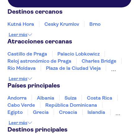
Destinos cercanos
Kutná Hora
Cesky Krumlov
Brno
Leer más
Atracciones cercanas
Castillo de Praga
Palacio Lobkowicz
Reloj astronómico de Praga
Charles Bridge
Río Moldava
Plaza de la Ciudad Vieja
Barrio Judío de Praga
Castillo de Karlstejn
Leer más
Prague Zoo
Países principales
Campo de concentración de Terezín
Aquapalace Prague
National Museum Prague
Andorra
Albania
Suiza
Costa Rica
Fábrica de cerveza Pilsner Urquell
Cabo Verde
República Dominicana
Museum of Communism
Wallenstein Palace
Egipto
Grecia
Croacia
Islandia
Italia
Sri Lanka
Marruecos
Maldivas
Leer más
México
Noruega
Portugal
Tailandia
Destinos principales
Túnez
Turquía