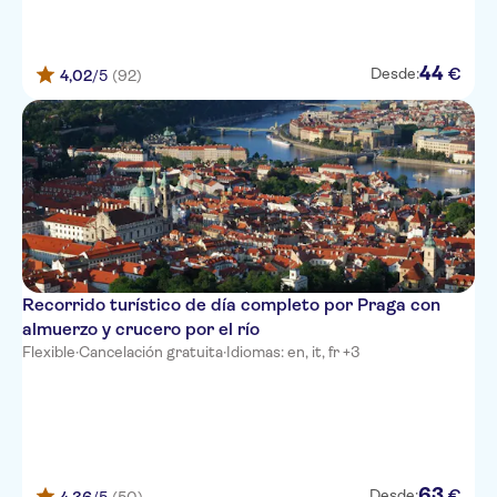
44
€
Desde:
4,02
/5
(92)
Recorrido turístico de día completo por Praga con
almuerzo y crucero por el río
Flexible
·
Cancelación gratuita
·
Idiomas: en, it, fr +3
63
€
Desde: