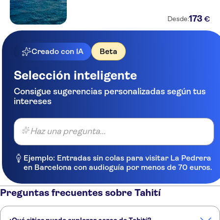
173
€
Desde:
Creado con IA
Beta
Selección inteligente
Consigue sugerencias personalizadas según tus
intereses
Haz una pregunta...
Ejemplo: Entradas sin colas para visitar La Pedrera
en Barcelona con audioguía por menos de 70 euros.
Preguntas frecuentes sobre Tahití