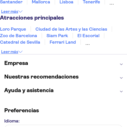
Santander
Mallorca
Lisboa
Tenerife
Gran Canaria
Fuerteventura
Marrakech
Leer más
Bilbao
Menorca
Granada
Vigo
Alicante
Atracciones principales
Loro Parque
Ciudad de las Artes y las Ciencias
Zoo de Barcelona
Siam Park
El Escorial
Catedral de Sevilla
Ferrari Land
Cueva de Nerja
La Torre Eiffel
Capilla Sixtina
Leer más
Montserrat
Museo del Louvre
La Sagrada Familia
Casa Batlló
Empresa
Palacio Real de Madrid
Estadio Santiago Bernabéu
Alhambra
La Giralda
Medina Azahara
Nuestras recomendaciones
Parque Warner
Ayuda y asistencia
Preferencias
Idioma: