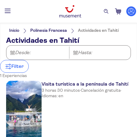
Filtros
Precio (por adulto)
Hotel pickup
Tipo de entrada
Inicio
Polinesia Francesa
Actividades en Tahití
Cancelación gratuita
Categorías
Mín.
€
Máx.
€
Actividades en Tahití
Confirmación al momento
Actividades
NO-PICKUP
Idiomas de la actividad
Excursiones de un día
Inglés
Desde:
Hasta:
Barcos
Filter
1 Experiencias
Visita turística a la península de Tahití
3 horas 30 minutos
·
Cancelación gratuita
·
Idiomas: en