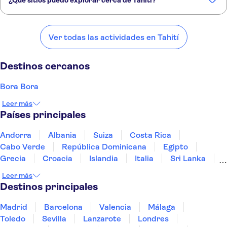
¿Qué sitios puedo explorar cerca de Tahití?
Estos son algunos de nuestros lugares favoritos para visitar cerca de
Tahití:
Ver todas las actividades en Tahití
Bora Bora
Isla Grande de Hawái
Isla de Pascua
Maui
Honolulu
Destinos cercanos
Bora Bora
Leer más
Países principales
Andorra
Albania
Suiza
Costa Rica
Cabo Verde
República Dominicana
Egipto
Grecia
Croacia
Islandia
Italia
Sri Lanka
Marruecos
Maldivas
México
Noruega
Leer más
Portugal
Tailandia
Túnez
Turquía
Destinos principales
Madrid
Barcelona
Valencia
Málaga
Toledo
Sevilla
Lanzarote
Londres