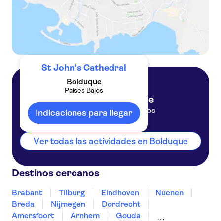
St John’s Cathedral
Bolduque
Países Bajos
Bolduque
Países Bajos
Indicaciones para llegar
Ver todas las actividades en Bolduque
Destinos cercanos
Brabant
Tilburg
Eindhoven
Nuenen
Breda
Nijmegen
Dordrecht
Amersfoort
Arnhem
Gouda