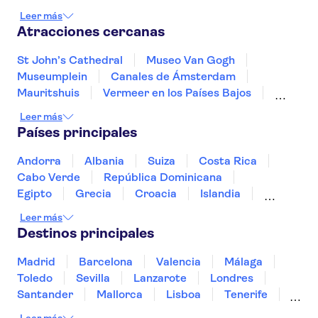
Roosendaal
Róterdam
Venlo
Utretch
Leer más
Atracciones cercanas
St John’s Cathedral
Museo Van Gogh
Museumplein
Canales de Ámsterdam
Mauritshuis
Vermeer en los Países Bajos
Museo Casa de Rembrandt
Zaanse Schans
Leer más
A'DAM Lookout
Heineken Experience
Países principales
Anne Frank
Zoo Artis
Madame Tussauds Ámsterdam
Andorra
Albania
Suiza
Costa Rica
The Upside Down
Canales de Utrecht
Cabo Verde
República Dominicana
Egipto
Grecia
Croacia
Islandia
Italia
Sri Lanka
Marruecos
Maldivas
Leer más
México
Noruega
Portugal
Tailandia
Destinos principales
Túnez
Turquía
Madrid
Barcelona
Valencia
Málaga
Toledo
Sevilla
Lanzarote
Londres
Santander
Mallorca
Lisboa
Tenerife
Gran Canaria
Fuerteventura
Marrakech