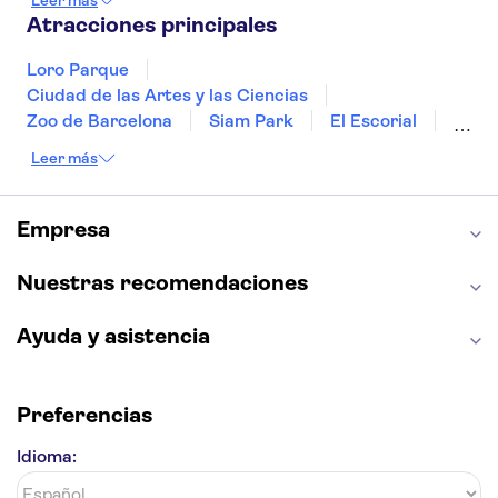
Leer más
Bilbao
Menorca
Granada
Vigo
Atracciones principales
Alicante
Loro Parque
Ciudad de las Artes y las Ciencias
Zoo de Barcelona
Siam Park
El Escorial
Catedral de Sevilla
Ferrari Land
Leer más
Cueva de Nerja
La Torre Eiffel
Capilla Sixtina
Montserrat
Museo del Louvre
La Sagrada Familia
Empresa
Casa Batlló
Palacio Real de Madrid
Estadio Santiago Bernabéu
Alhambra
Nuestras recomendaciones
La Giralda
Medina Azahara
Parque Warner
Ayuda y asistencia
Preferencias
Idioma: