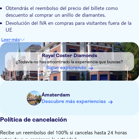
Obtendrás el reembolso del precio del billete como
descuento al comprar un anillo de diamantes.
Devolución del IVA en compras para visitantes fuera de la
UE
Comuníquese con Royal Coster antes de su visita para
Leer más
asegurarse de que le muestren artículos dentro de su
DSA1Royal Coster Diamonds
presupuesto.
Royal Coster Diamonds
Debes tener 18 años para participar en esta actividad.
¿Todavía no has encontrado la experiencia que buscas?
Sigue explorando
Ámsterdam
Descubre más experiencias
Política de cancelación
Recibe un reembolso del 100% si cancelas hasta 24 horas