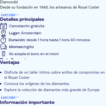
Diamonds!
Desde su fundación en 1840, los artesanos de Royal Coster
han creado diamantes preciosos para la realeza de todo el
Leer más
mundo. Admirará todo tipo de anillos de compromiso,
Detalles principales
aprenderá sobre las diferentes técnicas de corte y cómo se
Cancelación gratuita
clasifica un diamante, y será testigo de primera mano de cómo
nuestros artesanos cortan y pulen las piedras en bruto para
Lugar:
Ámsterdam
convertirlas en diamantes brillantes. Por supuesto, puedes
Duración:
desde 1 hora hasta 1 hora 30 minutos
probarlos todos.
Idiomas:
Inglés
Mientras los orfebres se aseguran de que el diamante esté
engastado y el anillo ajustado inmediatamente, usted podrá
Se acepta el bono en el móvil
disfrutar de una copa de champán. Entonces, si está buscando
Detalles extra
Ventajas
una propuesta de matrimonio única o una sorpresa de
Confirmación al momento
aniversario, la Experiencia Royal Engagement es una excelente
Disfrute de un taller íntimo sobre anillos de compromiso en
Grupo privado
manera de hacerlo.
el Royal Coster
Conozca los orígenes de los diamantes.
Explore la colección de diamantes más grande de Europa
Personaliza tu anillo mientras esperas
Leer más
Información importante