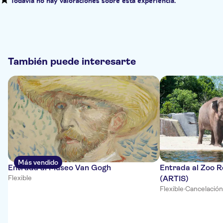
Todavía no hay valoraciones sobre esta experiencia.
También puede interesarte
Más vendido
Entrada al Museo Van Gogh
Entrada al Zoo 
Flexible
(ARTIS)
Flexible
·
Cancelación