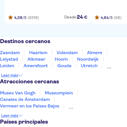
24
€
Desde:
4,38
/5
(6518)
4,64
/5
(98)
Destinos cercanos
Zaandam
Haarlem
Volendam
Almere
Lelystad
Alkmaar
Hoorn
Noordwijk
Leiden
Amersfoort
Gouda
Utretch
Enkhuizen
Schagen
Harderwijk
Leer más
Atracciones cercanas
Museo Van Gogh
Museumplein
Canales de Ámsterdam
Vermeer en los Países Bajos
Museo Casa de Rembrandt
Anne Frank
Leer más
Zoo Artis
Madame Tussauds Ámsterdam
Países principales
The Upside Down
A'DAM Lookout
Mauritshuis