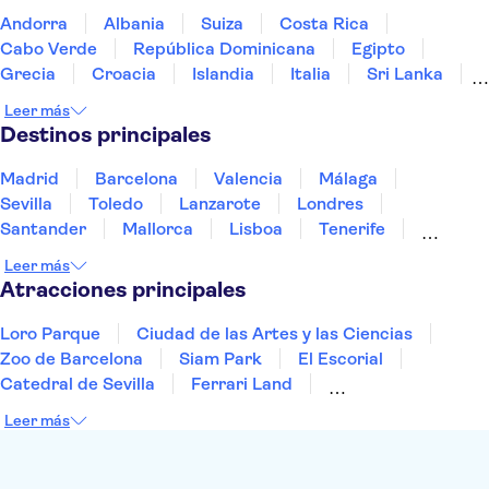
Zaanse Schans
Canales de Utrecht
Andorra
Albania
Suiza
Costa Rica
Heineken Experience
Museo Marítimo Nacional
Cabo Verde
República Dominicana
Egipto
Grecia
Croacia
Islandia
Italia
Sri Lanka
Marruecos
Maldivas
México
Noruega
Leer más
Portugal
Tailandia
Túnez
Turquía
Destinos principales
Madrid
Barcelona
Valencia
Málaga
Sevilla
Toledo
Lanzarote
Londres
Santander
Mallorca
Lisboa
Tenerife
Gran Canaria
Fuerteventura
Marrakech
Leer más
Bilbao
Menorca
Granada
Alicante
Vigo
Atracciones principales
Loro Parque
Ciudad de las Artes y las Ciencias
Zoo de Barcelona
Siam Park
El Escorial
Catedral de Sevilla
Ferrari Land
Cueva de Nerja
La Torre Eiffel
Capilla Sixtina
Leer más
Montserrat
Museo del Louvre
La Sagrada Familia
Casa Batlló
Palacio Real de Madrid
Estadio Santiago Bernabéu