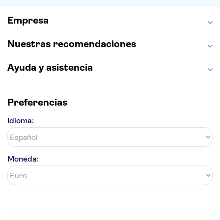
Alhambra
La Giralda
Medina Azahara
Empresa
Parque Warner
Nuestras recomendaciones
Ayuda y asistencia
Preferencias
Idioma:
Moneda: