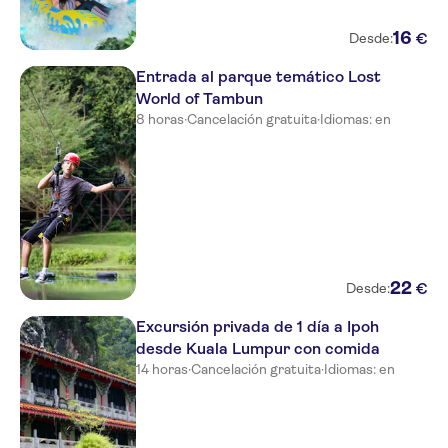
16
€
Desde:
Entrada al parque temático Lost
World of Tambun
8 horas
·
Cancelación gratuita
·
Idiomas: en
22
€
Desde:
Excursión privada de 1 día a Ipoh
desde Kuala Lumpur con comida
14 horas
·
Cancelación gratuita
·
Idiomas: en