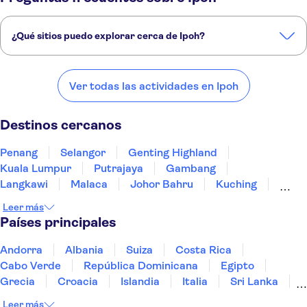
¿Qué sitios puedo explorar cerca de Ipoh?
Estos son algunos de nuestros lugares favoritos para visitar cerca de
Ipoh:
Ver todas las actividades en Ipoh
Penang
Selangor
Genting Highland
Kuala Lumpur
Putrajaya
Destinos cercanos
Penang
Selangor
Genting Highland
Kuala Lumpur
Putrajaya
Gambang
Langkawi
Malaca
Johor Bahru
Kuching
Kota Kinabalu
Leer más
Países principales
Andorra
Albania
Suiza
Costa Rica
Cabo Verde
República Dominicana
Egipto
Grecia
Croacia
Islandia
Italia
Sri Lanka
Marruecos
Maldivas
México
Noruega
Leer más