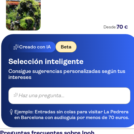
70
€
Desde:
Creado con IA
Beta
Selección inteligente
Consigue sugerencias personalizadas según tus
intereses
Haz una pregunta...
Ejemplo: Entradas sin colas para visitar La Pedrera
en Barcelona con audioguía por menos de 70 euros.
Preguntas frecuentes sobre Ipoh