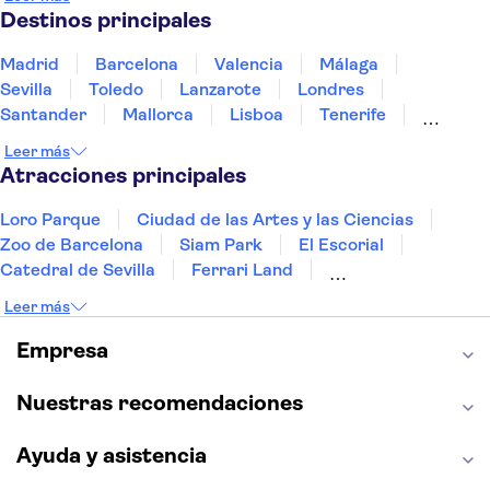
Portugal
Tailandia
Túnez
Turquía
Destinos principales
Madrid
Barcelona
Valencia
Málaga
Sevilla
Toledo
Lanzarote
Londres
Santander
Mallorca
Lisboa
Tenerife
Gran Canaria
Fuerteventura
Marrakech
Leer más
Bilbao
Menorca
Granada
Alicante
Vigo
Atracciones principales
Loro Parque
Ciudad de las Artes y las Ciencias
Zoo de Barcelona
Siam Park
El Escorial
Catedral de Sevilla
Ferrari Land
Cueva de Nerja
La Torre Eiffel
Capilla Sixtina
Leer más
Montserrat
Museo del Louvre
La Sagrada Familia
Casa Batlló
Empresa
Palacio Real de Madrid
Estadio Santiago Bernabéu
Alhambra
La Giralda
Medina Azahara
Nuestras recomendaciones
Parque Warner
Ayuda y asistencia