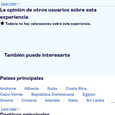
Leer más
La opinión de otros usuarios sobre esta
experiencia
Todavía no hay valoraciones sobre esta experiencia.
También puede interesarte
Países principales
Andorra
Albania
Suiza
Costa Rica
Cabo Verde
República Dominicana
Egipto
Grecia
Croacia
Islandia
Italia
Sri Lanka
Marruecos
Maldivas
México
Noruega
Leer más
Portugal
Tailandia
Túnez
Turquía
Destinos principales