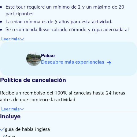
Escapa del ruido y el tráfico de la ciudad por un día
Este tour requiere un mínimo de 2 y un máximo de 20
participantes.
La edad mínima es de 5 años para esta actividad.
Se recomienda llevar calzado cómodo y ropa adecuada al
clima. Es posible que sea necesario cubrir las rodillas y los
Leer más
hombros para respetar la cultura local.
Recuerda llevar tu cámara, bloqueador solar y gorra.
Pakse
Proporcione los detalles de la información del pasaporte y
Descubre más experiencias
complete la carta de aprobación en la Oficina de Turismo de
Laos
Política de cancelación
Recibe un reembolso del 100% si cancelas hasta 24 horas
antes de que comience la actividad
Leer más
Incluye
guía de habla inglesa
Agua