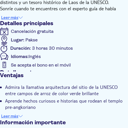
distintos y un tesoro histórico de Laos de la UNESCO.
Sonríe cuando te encuentres con el experto guía de habla
inglesa. Luego, siéntese y admire las vistas mientras viaja a la
Leer más
provincia de Champasak. Aprenda sobre el templo pre-
Detalles principales
angkoriano de Wat Phu, que es el foco y aumente su curiosidad
Cancelación gratuita
mientras escucha a la guía.
Maravíllate cuando veas los restos del templo ubicados en la
Lugar:
Pakse
ladera del monte Phou Khao. Sus ojos se agrandarán con las
Duración:
3 horas 30 minutos
vistas de las llanuras circundantes, los campos de arroz de
Idiomas:
Inglés
color verde brillante y el río Mekong que se desliza. Para un
toque local, te detendrás en un pueblo en el camino de regreso
Se acepta el bono en el móvil
para completar la experiencia.
Detalles extra
Ventajas
Confirmación al momento
Admira la llamativa arquitectura del sitio de la UNESCO
Entrada incluida
entre campos de arroz de color verde brillante
Visita guiada
Aprende hechos curiosos e historias que rodean el templo
Bono electrónico
pre-angkoriano
Siente la atmósfera de la ubicación en la ladera del monte
Transporte incluido
Leer más
Phou Khao
Información importante