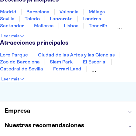
Madrid
Barcelona
Valencia
Málaga
Sevilla
Toledo
Lanzarote
Londres
Santander
Mallorca
Lisboa
Tenerife
Gran Canaria
Fuerteventura
Marrakech
Leer más
Bilbao
Menorca
Granada
Alicante
Vigo
Atracciones principales
Loro Parque
Ciudad de las Artes y las Ciencias
Zoo de Barcelona
Siam Park
El Escorial
Catedral de Sevilla
Ferrari Land
Cueva de Nerja
La Torre Eiffel
Capilla Sixtina
Leer más
Montserrat
Museo del Louvre
La Sagrada Familia
Casa Batlló
Palacio Real de Madrid
Estadio Santiago Bernabéu
Alhambra
La Giralda
Medina Azahara
Empresa
Parque Warner
Nuestras recomendaciones