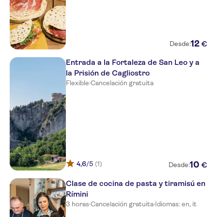
12
€
Desde:
Entrada a la Fortaleza de San Leo y a
la Prisión de Cagliostro
Flexible
·
Cancelación gratuita
4,6
/5
(1)
10
€
Desde:
Clase de cocina de pasta y tiramisú en
Rímini
3 horas
·
Cancelación gratuita
·
Idiomas: en, it