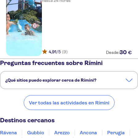
hasta 24 horas
4,91
/5
(9)
30
€
Desde:
Preguntas frecuentes sobre Rímini
¿Qué sitios puedo explorar cerca de Rímini?
Estos son algunos de nuestros lugares favoritos para visitar cerca de
Rímini:
Ver todas las actividades en Rímini
Rávena
Gubbio
Arezzo
Ancona
Perugia
Destinos cercanos
Rávena
Gubbio
Arezzo
Ancona
Perugia