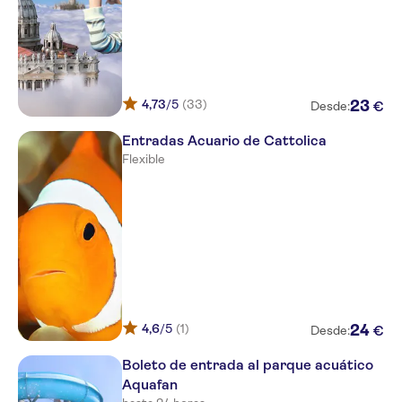
4,73
/5
(33)
23
€
Desde:
Entradas Acuario de Cattolica
Flexible
4,6
/5
(1)
24
€
Desde:
Boleto de entrada al parque acuático
Aquafan