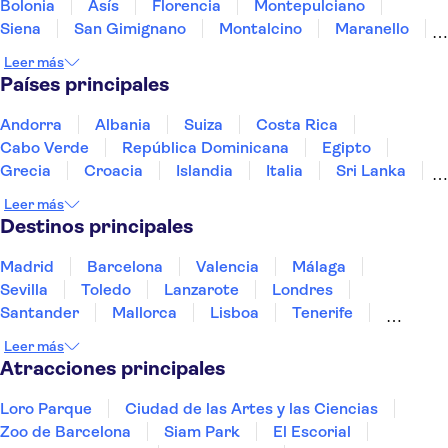
Bolonia
Asís
Florencia
Montepulciano
Siena
San Gimignano
Montalcino
Maranello
Montecatini Terme
Módena
Leer más
Países principales
Andorra
Albania
Suiza
Costa Rica
Cabo Verde
República Dominicana
Egipto
Grecia
Croacia
Islandia
Italia
Sri Lanka
Marruecos
Maldivas
México
Noruega
Leer más
Portugal
Tailandia
Túnez
Turquía
Destinos principales
Madrid
Barcelona
Valencia
Málaga
Sevilla
Toledo
Lanzarote
Londres
Santander
Mallorca
Lisboa
Tenerife
Gran Canaria
Fuerteventura
Marrakech
Leer más
Bilbao
Menorca
Granada
Alicante
Vigo
Atracciones principales
Loro Parque
Ciudad de las Artes y las Ciencias
Zoo de Barcelona
Siam Park
El Escorial