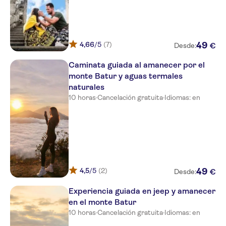
4,66
/5
(7)
49
€
Desde:
Caminata guiada al amanecer por el
monte Batur y aguas termales
naturales
10 horas
·
Cancelación gratuita
·
Idiomas: en
4,5
/5
(2)
49
€
Desde:
Experiencia guiada en jeep y amanecer
en el monte Batur
10 horas
·
Cancelación gratuita
·
Idiomas: en