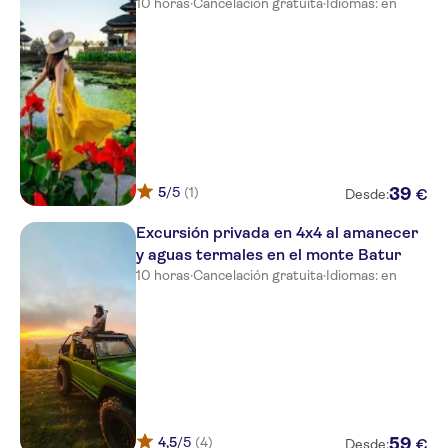
10 horas
·
Cancelación gratuita
·
Idiomas: en
5
/5
(1)
39
€
Desde:
Excursión privada en 4x4 al amanecer
y aguas termales en el monte Batur
10 horas
·
Cancelación gratuita
·
Idiomas: en
4,5
/5
(4)
59
€
Desde: