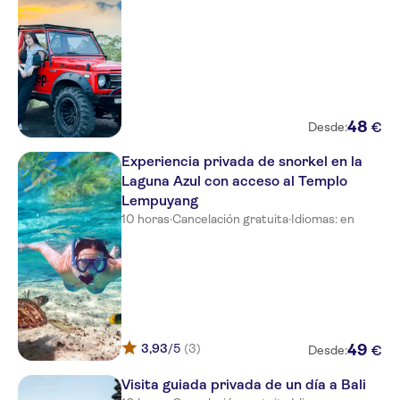
48
€
Desde:
Experiencia privada de snorkel en la
Laguna Azul con acceso al Templo
Lempuyang
10 horas
·
Cancelación gratuita
·
Idiomas: en
3,93
/5
(3)
49
€
Desde:
Visita guiada privada de un día a Bali