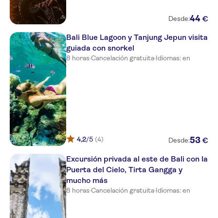
Sanur
44
€
Ubud
Desde:
Bali Blue Lagoon y Tanjung Jepun visita
NO-PICKUP
guiada con snorkel
8 horas
·
Cancelación gratuita
·
Idiomas: en
4,2
/5
(4)
53
€
Desde:
Excursión privada al este de Bali con la
Puerta del Cielo, Tirta Gangga y
mucho más
8 horas
·
Cancelación gratuita
·
Idiomas: en