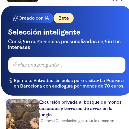
Creado con IA
Beta
Selección inteligente
Consigue sugerencias personalizadas según tus
intereses
Haz una pregunta...
Ejemplo: Entradas sin colas para visitar La Pedrera
en Barcelona con audioguía por menos de 70 euros.
Excursión privada al bosque de monos,
cascadas y terrazas de arroz en la
jungla.
10 horas
·
Cancelación gratuita
·
Idiomas: en