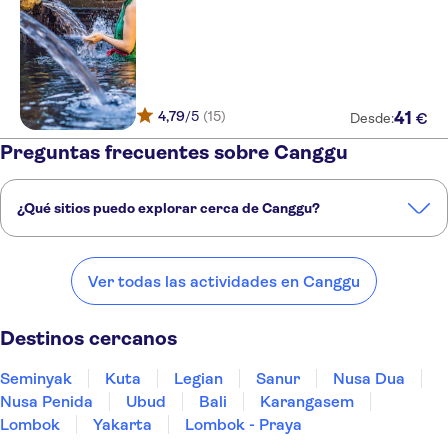
4,79
/5
(15)
41
€
Desde:
Preguntas frecuentes sobre Canggu
¿Qué sitios puedo explorar cerca de Canggu?
Estos son algunos de nuestros lugares favoritos para visitar cerca de
Canggu:
Ver todas las actividades en Canggu
Seminyak
Kuta
Legian
Sanur
Nusa Dua
Destinos cercanos
Seminyak
Kuta
Legian
Sanur
Nusa Dua
Nusa Penida
Ubud
Bali
Karangasem
Lombok
Yakarta
Lombok - Praya