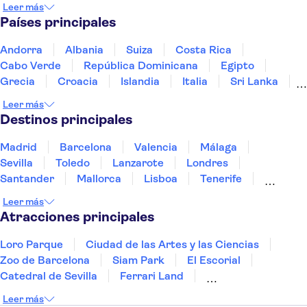
Leer más
Países principales
Andorra
Albania
Suiza
Costa Rica
Cabo Verde
República Dominicana
Egipto
Grecia
Croacia
Islandia
Italia
Sri Lanka
Marruecos
Maldivas
México
Noruega
Leer más
Portugal
Tailandia
Túnez
Turquía
Destinos principales
Madrid
Barcelona
Valencia
Málaga
Sevilla
Toledo
Lanzarote
Londres
Santander
Mallorca
Lisboa
Tenerife
Gran Canaria
Fuerteventura
Marrakech
Leer más
Bilbao
Menorca
Granada
Alicante
Vigo
Atracciones principales
Loro Parque
Ciudad de las Artes y las Ciencias
Zoo de Barcelona
Siam Park
El Escorial
Catedral de Sevilla
Ferrari Land
Cueva de Nerja
La Torre Eiffel
Capilla Sixtina
Leer más