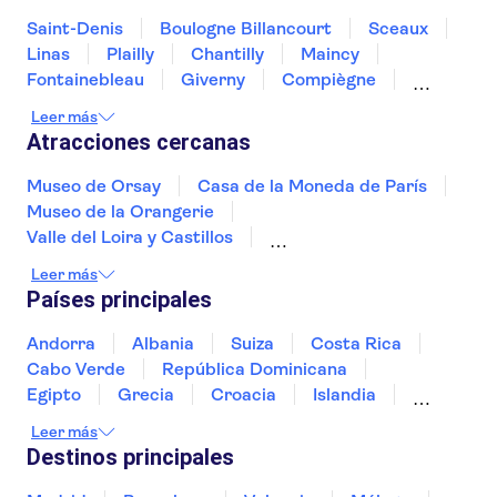
Saint-Denis
Boulogne Billancourt
Sceaux
Linas
Plailly
Chantilly
Maincy
Fontainebleau
Giverny
Compiègne
Rouen
Amiens
Orleans
Épernay
Leer más
Atracciones cercanas
Museo de Orsay
Casa de la Moneda de París
Museo de la Orangerie
Valle del Loira y Castillos
Palacio Nacional de los Inválidos
Leer más
La Santa Capilla y la Conciergerie
Países principales
Monte Saint-Michel
Palacio de los Papas
La Torre Eiffel
Cité du Vin
Andorra
Albania
Suiza
Costa Rica
Castillo de Chenonceau
Nîmes Amphitheatre
Cabo Verde
República Dominicana
Musée de la Romanité
Puente de Aviñón
Egipto
Grecia
Croacia
Islandia
Castillo de Haut-Kœnigsbourg
Italia
Sri Lanka
Marruecos
Maldivas
Leer más
México
Noruega
Portugal
Tailandia
Destinos principales
Túnez
Turquía