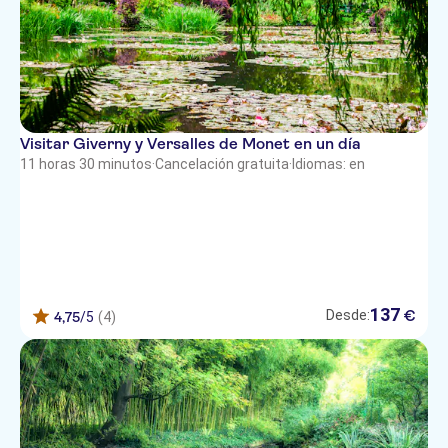
Visitar Giverny y Versalles de Monet en un día
11 horas 30 minutos
·
Cancelación gratuita
·
Idiomas: en
137
€
Desde:
4,75
/5
(4)