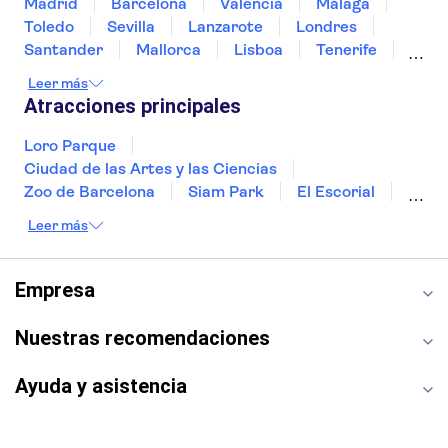
Madrid
Barcelona
Valencia
Málaga
Toledo
Sevilla
Lanzarote
Londres
Santander
Mallorca
Lisboa
Tenerife
Gran Canaria
Fuerteventura
Marrakech
Leer más
Bilbao
Menorca
Granada
Vigo
Atracciones principales
Alicante
Loro Parque
Ciudad de las Artes y las Ciencias
Zoo de Barcelona
Siam Park
El Escorial
Catedral de Sevilla
Ferrari Land
Leer más
Cueva de Nerja
La Torre Eiffel
Capilla Sixtina
Montserrat
Museo del Louvre
La Sagrada Familia
Empresa
Casa Batlló
Palacio Real de Madrid
Estadio Santiago Bernabéu
Alhambra
Nuestras recomendaciones
La Giralda
Medina Azahara
Parque Warner
Ayuda y asistencia