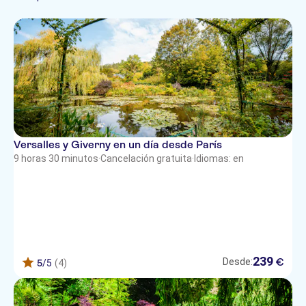
Alemán
Imprescindibles
Comida incluida
Museos
Paradas libres
Italiano
Museos y galerías de
Actividades al aire libre
Local touch
arte
Japonés
Visita privada
Senderismo y
Coreano
recorridos en bici
Grupo pequeño
Portugués
Ruso
Chino
Versalles y Giverny en un día desde París
9 horas 30 minutos
·
Cancelación gratuita
·
Idiomas: en
239
€
Desde:
5
/5
(4)