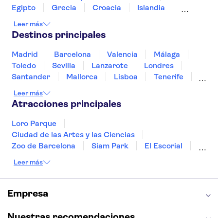
Palacio de los Papas
Egipto
Grecia
Croacia
Islandia
La Santa Capilla y la Conciergerie
La Torre Eiffel
Italia
Sri Lanka
Marruecos
Maldivas
Leer más
México
Noruega
Portugal
Tailandia
Destinos principales
Túnez
Turquía
Madrid
Barcelona
Valencia
Málaga
Toledo
Sevilla
Lanzarote
Londres
Santander
Mallorca
Lisboa
Tenerife
Gran Canaria
Fuerteventura
Marrakech
Leer más
Bilbao
Menorca
Granada
Vigo
Atracciones principales
Alicante
Loro Parque
Ciudad de las Artes y las Ciencias
Zoo de Barcelona
Siam Park
El Escorial
Catedral de Sevilla
Ferrari Land
Leer más
Cueva de Nerja
La Torre Eiffel
Capilla Sixtina
Montserrat
Museo del Louvre
La Sagrada Familia
Empresa
Casa Batlló
Palacio Real de Madrid
Estadio Santiago Bernabéu
Alhambra
Nuestras recomendaciones