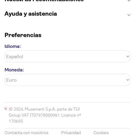
La Giralda
Medina Azahara
Parque Warner
Ayuda y asistencia
Preferencias
Idioma:
Moneda:
© 2026 Musement S.p.A, parte de TUI
Group VAT IT07978000961 Licencia nº
170695
Contacta con nosotros
Privacidad
Cookies