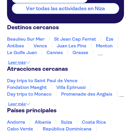
Ver todas las actividades en Niza
Destinos cercanos
Beaulieu Sur Mer
St Jean Cap Ferrat
Èze
Antibes
Vence
Juan Les Pins
Menton
Le Golfe Juan
Cannes
Grasse
Mandelieu La Napoule
Ste Maxime
Leer más
Draguignan
St Tropez
Atracciones cercanas
Day trips to Saint Paul de Vence
Fondation Maeght
Villa Ephrussi
Day trips to Monaco
Promenade des Anglais
Molinard Perfumery Nice
Museo de Orsay
Leer más
Casa de la Moneda de París
Países principales
Museo de la Orangerie
Valle del Loira y Castillos
Monte Saint-Michel
Andorra
Albania
Suiza
Costa Rica
Palacio Nacional de los Inválidos
Cabo Verde
República Dominicana