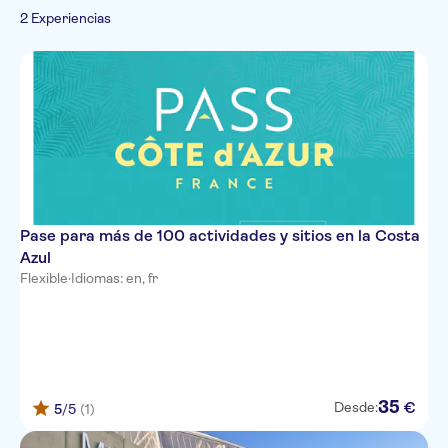
Actividades al aire libre
Cultura e historia
2 Experiencias
Entradas y eventos
Senderismo y
Actividades de interior
Visitas a
Deportes
Comida y bebida
recorridos en bici
monumentos
Clases y talleres
Tours en patinete
Bebidas y catas
Naturaleza
Turismo y tradiciones
Imprescindibles
eléctrico
Diversión en
Gastronomía
Otros deportes
Folclore
Recorridos a pie
interior
Actividades acuáticas
Pase para más de 100 actividades y sitios en la Costa
Azul
Flexible
·
Idiomas: en, fr
35
€
Desde:
5
/5
(1)