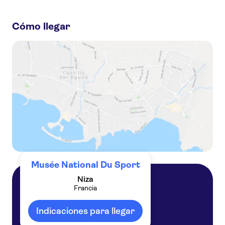
Estos son algunos sitios de Musée National Du Sport que
no te puedes perder:
Cómo llegar
Day trips to Saint Paul de Vence
Fondation Maeght
Villa Ephrussi
Day trips to Monaco
Promenade des Anglais
Molinard Perfumery Nice
Musée National Du Sport
Niza
Francia
Niza
Francia
Indicaciones para llegar