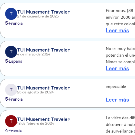
Pour nous, (88-7
TUI Musement Traveler
T
27 de diciembre de 2025
environ 2000 ans
5
Francia
que cette colon
Leer más
élever les Gauloi
No es muy habit
TUI Musement Traveler
T
4 de marzo de 2024
potencian el un
5
España
Nimes se compl
Leer más
ideado por Nor
impeccable
TUI Musement Traveler
T
25 de agosto de 2024
5
Francia
Leer más
La visite des d
TUI Musement Traveler
T
18 de febrero de 2024
découvrir à notr
4
Francia
de surveillance 