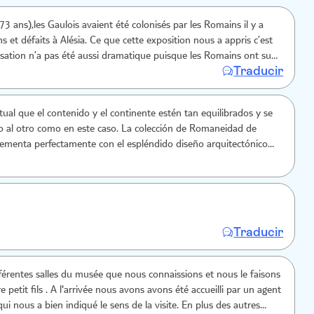
3 ans),les Gaulois avaient été colonisés par les Romains il y a
 et défaits à Alésia. Ce que cette exposition nous a appris c’est
isation n’a pas été aussi dramatique puisque les Romains ont su
Traducir
s les plus billants dans la société !
ual que el contenido y el continente estén tan equilibrados y se
o al otro como en este caso. La colección de Romaneidad de
ementa perfectamente con el espléndido diseño arquitectónico
man Foster.
Traducir
ifférentes salles du musée que nous connaissions et nous le faisons
e petit fils . A l'arrivée nous avons avons été accueilli par un agent
qui nous a bien indiqué le sens de la visite. En plus des autres