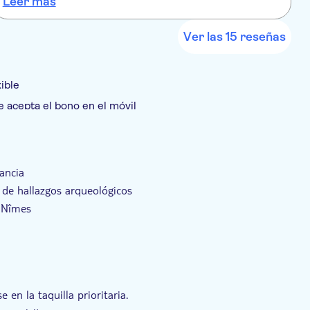
Leer más
L
perfectamente con el espléndido diseño arquitectónico ideado
por Norman Foster.
Ver las 15 reseñas
ible
e acepta el bono en el móvil
luida
rancia
 de hallazgos arqueológicos
e Nîmes
so sin colas
en la taquilla prioritaria.