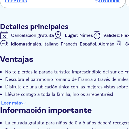
Leer más
Traducir
aussi dramatique puisque les Romains ont su élever les Gaulois
les plus billants dans la société !
Detalles principales
Cancelación gratuita
Lugar:
Nîmes
Validez:
Flex
Idiomas:
Inglés, Italiano, Francés, Español, Alemán
S
Detalles extra
Ventajas
Confirmación al momento
Sin colas
Entrada inc
No te pierdas la parada turística imprescindible del sur de F
Descubra el patrimonio romano de Francia a través de miles
Disfrute de una ubicación única con las mejores vistas sobr
Llévate contigo a toda la familia, ¡no os arrepentiréis!
Ahorra tiempo y aprovecha al máximo tu estancia con el acce
Leer más
Información importante
La entrada gratuita para niños de 0 a 6 años deberá recogerse 