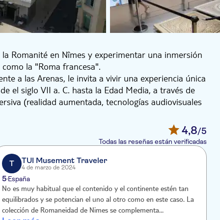
e la Romanité en Nîmes y experimentar una inmersión
da como la "Roma francesa".
e a las Arenas, le invita a vivir una experiencia única
de el siglo VII a. C. hasta la Edad Media, a través de
siva (realidad aumentada, tecnologías audiovisuales
s últimas innovaciones tecnológicas, el lugar cuenta
4,8
/5
na azotea al aire libre que ofrece una impresionante
Todas las reseñas están verificadas
TUI Musement Traveler
T
4 de marzo de 2024
5
España
No es muy habitual que el contenido y el continente estén tan
i
equilibrados y se potencian el uno al otro como en este caso. La
colección de Romaneidad de Nimes se complementa