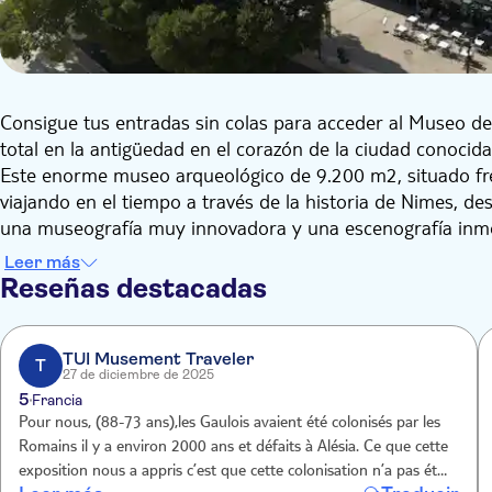
Consigue tus entradas sin colas para acceder al Museo d
total en la antigüedad en el corazón de la ciudad conoci
Este enorme museo arqueológico de 9.200 m2, situado frent
viajando en el tiempo a través de la historia de Nimes, des
una museografía muy innovadora y una escenografía inmer
monumentales, etc.).
Leer más
Beneficiándose de una arquitectura contemporánea y de la
Reseñas destacadas
con un restaurante panorámico, un jardín arqueológico y u
vista de 360° de Nimes y sus mejores joyas romanas.
TUI Musement Traveler
T
27 de diciembre de 2025
5
Francia
Pour nous, (88-73 ans),les Gaulois avaient été colonisés par les
Romains il y a environ 2000 ans et défaits à Alésia. Ce que cette
exposition nous a appris c’est que cette colonisation n’a pas été