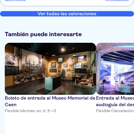
kann.
Ver todas las valoraciones
También puede interesarte
Boleto de entrada al Museo Memorial de
Entrada al Muse
Caen
audioguía del de
Flexible
·
Idiomas: en, it, fr +3
Flexible
·
Cancelación