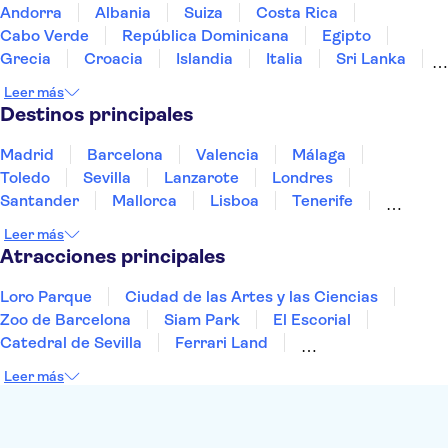
Cité du Vin
Castillo de Chenonceau
Andorra
Albania
Suiza
Costa Rica
Nîmes Amphitheatre
Musée de la Romanité
Cabo Verde
República Dominicana
Egipto
Puente de Aviñón
Grecia
Croacia
Islandia
Italia
Sri Lanka
Marruecos
Maldivas
México
Noruega
Leer más
Portugal
Tailandia
Túnez
Turquía
Destinos principales
Madrid
Barcelona
Valencia
Málaga
Toledo
Sevilla
Lanzarote
Londres
Santander
Mallorca
Lisboa
Tenerife
Gran Canaria
Fuerteventura
Marrakech
Leer más
Bilbao
Menorca
Granada
Vigo
Alicante
Atracciones principales
Loro Parque
Ciudad de las Artes y las Ciencias
Zoo de Barcelona
Siam Park
El Escorial
Catedral de Sevilla
Ferrari Land
Cueva de Nerja
La Torre Eiffel
Capilla Sixtina
Leer más
Montserrat
Museo del Louvre
La Sagrada Familia
Casa Batlló
Palacio Real de Madrid
Estadio Santiago Bernabéu