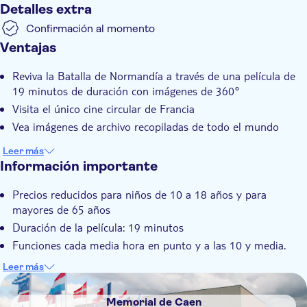
Detalles extra
Confirmación al momento
Ventajas
Reviva la Batalla de Normandía a través de una película de
19 minutos de duración con imágenes de 360°
Visita el único cine circular de Francia
Vea imágenes de archivo recopiladas de todo el mundo
Leer más
Información importante
Precios reducidos para niños de 10 a 18 años y para
mayores de 65 años
Duración de la película: 19 minutos
Funciones cada media hora en punto y a las 10 y media.
Después de ver la película, podrá admirar la vista
Leer más
panorámica y obtener información mientras explora la
DSA1Memorial de Caen
tienda Arromanches 360. Cuenta con alrededor de 3000
Memorial de Caen