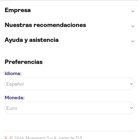
Alhambra
La Giralda
Medina Azahara
Empresa
Parque Warner
Nuestras recomendaciones
Ayuda y asistencia
Preferencias
Idioma:
Moneda:
© 2026 Musement S.p.A, parte de TUI