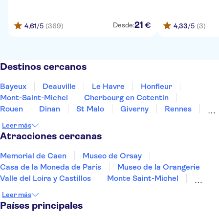
21
€
Desde:
4,61
/5
(369)
4,33
/5
(3)
Destinos cercanos
Bayeux
Deauville
Le Havre
Honfleur
Mont-Saint-Michel
Cherbourg en Cotentin
Rouen
Dinan
St Malo
Giverny
Rennes
Angers
Boulogne Billancourt
Sceaux
Saint-Denis
Leer más
Atracciones cercanas
Memorial de Caen
Museo de Orsay
Casa de la Moneda de París
Museo de la Orangerie
Valle del Loira y Castillos
Monte Saint-Michel
Palacio Nacional de los Inválidos
Leer más
Palacio de los Papas
Países principales
La Santa Capilla y la Conciergerie
La Torre Eiffel