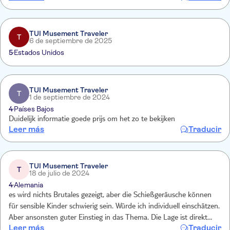
TUI Musement Traveler
T
6 de septiembre de 2025
5
Estados Unidos
TUI Musement Traveler
T
1 de septiembre de 2024
4
Países Bajos
Duidelijk informatie goede prijs om het zo te bekijken
Leer más
Traducir
TUI Musement Traveler
T
18 de julio de 2024
4
Alemania
es wird nichts Brutales gezeigt, aber die Schießgeräusche können
für sensible Kinder schwierig sein. Würde ich individuell einschätzen.
Aber ansonsten guter Einstieg in das Thema. Die Lage ist direkt
Leer más
Traducir
oberhalb des Strandes, den man sich dann auch noch ansehen