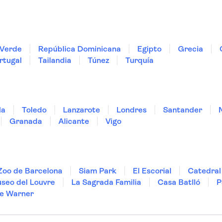
Verde
República Dominicana
Egipto
Grecia
rtugal
Tailandia
Túnez
Turquía
la
Toledo
Lanzarote
Londres
Santander
Granada
Alicante
Vigo
Zoo de Barcelona
Siam Park
El Escorial
Catedral 
seo del Louvre
La Sagrada Familia
Casa Batlló
P
e Warner