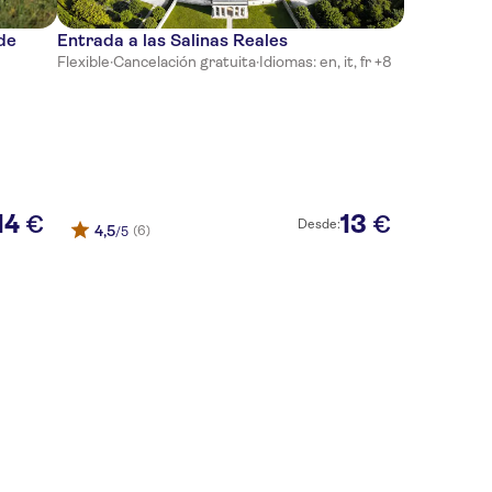
 de
Entrada a las Salinas Reales
Flexible
·
Cancelación gratuita
·
Idiomas: en, it, fr +8
14
13
€
€
Desde:
4,5
(6)
/5