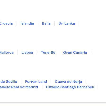
Croacia
Islandia
Italia
Sri Lanka
Mallorca
Lisboa
Tenerife
Gran Canaria
de Sevilla
Ferrari Land
Cueva de Nerja
alacio Real de Madrid
Estadio Santiago Bernabéu