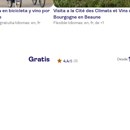
 en bicicleta y vino por
Visita a la Cité des Climats et Vins
e
Bourgogne en Beaune
gratuita
·
Idiomas: en, fr
Flexible
·
Idiomas: en, fr, de +1
Gratis
Desde:
4,4
(3)
/5