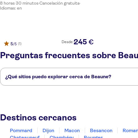
8 horas 30 minutos
·
Cancelación gratuita
·
Idiomas: en
245
€
Desde:
5
(1)
/5
Preguntas frecuentes sobre Bea
¿Qué sitios puedo explorar cerca de Beaune?
Estos son algunos de nuestros lugares favoritos para visitar cerca de B
Pommard
Dijon
Macon
Besancon
Romaneche Thorins
Destinos cercanos
Pommard
Dijon
Macon
Besancon
Roman
Chateauneuf
Chambéry
Bourges