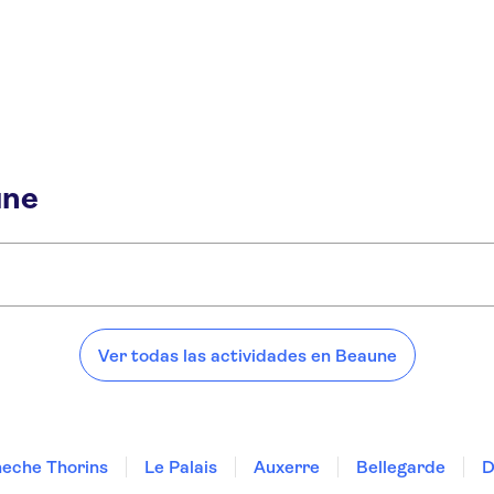
une
eaune:
Ver todas las actividades en Beaune
eche Thorins
Le Palais
Auxerre
Bellegarde
D