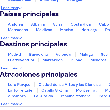
Leer más
Países principales
Andorra
Albania
Suiza
Costa Rica
Cabo 
Marruecos
Maldivas
México
Noruega
Po
Leer más
Destinos principales
Madrid
Barcelona
Valencia
Málaga
Sevil
Fuerteventura
Marrakech
Bilbao
Menorca
Leer más
Atracciones principales
Loro Parque
Ciudad de las Artes y las Ciencias
La Torre Eiffel
Capilla Sixtina
Montserrat
Mu
Alhambra
La Giralda
Medina Azahara
Parqu
Leer más