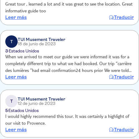
Great tour , learned a lot and it was great to see the location. Great
informative guide too
Leer más
Traducir
TUI Musement Traveler
T
18 de junio de 2023
3
Estados Unidos
When we arrived to meet our guide we were informed it was for a
completely different trip to what we had booked. Our trip “carrière
des lumières “had email confirmation24 hours prior We were told “
Leer más
Traducir
no refund” but thanksto Jeremy who assisted us to des lumières
anyway at our expense. He was helpfu
TUI Musement Traveler
T
12 de junio de 2023
5
Estados Unidos
I would highly recommend this tour. It was certainly a highlight of
our visit to Provence.
Leer más
Traducir