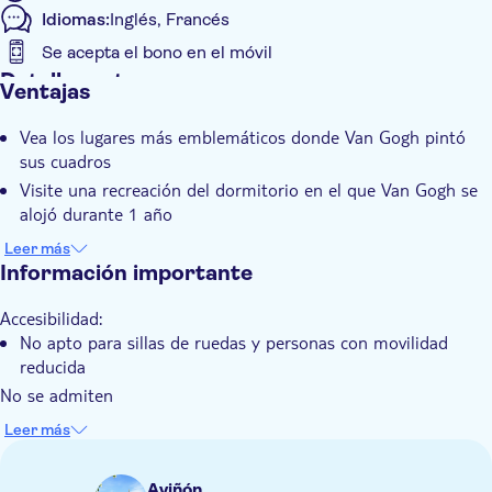
Idiomas:
Inglés, Francés
Se acepta el bono en el móvil
Detalles extra
Ventajas
Confirmación al momento
Vea los lugares más emblemáticos donde Van Gogh pintó
sus cuadros
Visite una recreación del dormitorio en el que Van Gogh se
alojó durante 1 año
Disfrute del patrimonio romano en Arlés
Leer más
Información importante
Accesibilidad:
No apto para sillas de ruedas y personas con movilidad
reducida
No se admiten
Niños menores de 4 años
Leer más
Infórmese con antelación:
El precio incluye una entrada para visitar St. Paul de
Aviñón