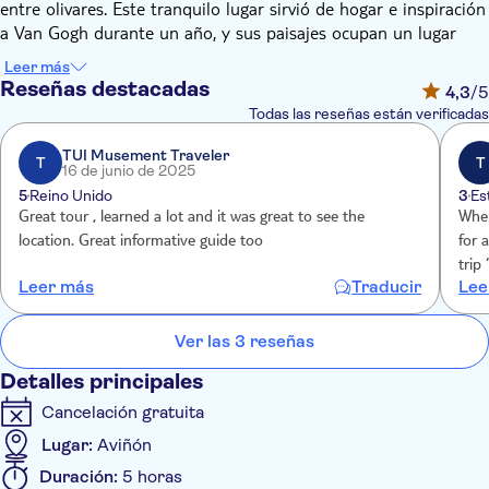
entre olivares. Este tranquilo lugar sirvió de hogar e inspiración
a Van Gogh durante un año, y sus paisajes ocupan un lugar
destacado en su obra. Asegúrese de capturar estas escenas
Leer más
intemporales con su cámara.
Reseñas destacadas
4,3
/5
A continuación, la excursión le llevará a la ciudad de Arles. Aquí
Todas las reseñas están verificadas
paseará por sus encantadoras calles, siguiendo los pasos de
Van Gogh. El guía señalará numerosos lugares que inspiraron
TUI Musement Traveler
T
T
16 de junio de 2025
algunos de sus cuadros más emblemáticos, como La Maison
5
Reino Unido
3
Es
Jaune, Le Café la Nuit y Le Jardin de l'Hôtel Dieu.
Great tour , learned a lot and it was great to see the
When
Curiosamente, fue durante su estancia en la Provenza cuando
location. Great informative guide too
for 
Van Gogh se mostró más prolífico.
trip
Si su visita coincide con un fin de semana, tendrá el placer
Leer más
Traducir
Lee
prior We were told “ no refund” but thanksto J
añadido de asistir los sábados a un mercado tradicional
assi
provenzal en Arlés.
help
Ver las 3 reseñas
Detalles principales
Cancelación gratuita
Lugar:
Aviñón
Duración:
5 horas