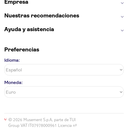
Empresa
Parque Warner
Nuestras recomendaciones
Ayuda y asistencia
Preferencias
Idioma:
Moneda:
© 2026 Musement S.p.A, parte de TUI
Group VAT IT07978000961 Licencia nº