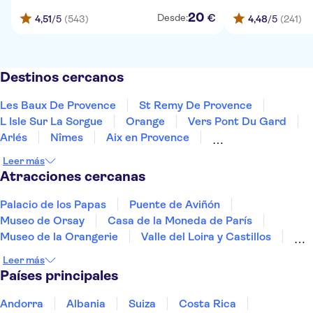
20
€
Desde:
4,51
/5
(543)
4,48
/5
(241)
Destinos cercanos
Les Baux De Provence
St Remy De Provence
L Isle Sur La Sorgue
Orange
Vers Pont Du Gard
Arlés
Nîmes
Aix en Provence
Le Grau Du Roi
Montpellier
Marsella
Sete
Leer más
Le Castellet
Bandol
Toulon
Atracciones cercanas
Palacio de los Papas
Puente de Aviñón
Museo de Orsay
Casa de la Moneda de París
Museo de la Orangerie
Valle del Loira y Castillos
Monte Saint-Michel
Leer más
Palacio Nacional de los Inválidos
Países principales
La Santa Capilla y la Conciergerie
La Torre Eiffel
Cité du Vin
Castillo de Chenonceau
Andorra
Albania
Suiza
Costa Rica