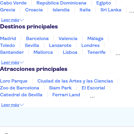
Nîmes Amphitheatre
Musée de la Romanité
Cabo Verde
República Dominicana
Egipto
Castillo de Haut-Kœnigsbourg
Grecia
Croacia
Islandia
Italia
Sri Lanka
Marruecos
Maldivas
México
Noruega
Leer más
Portugal
Tailandia
Túnez
Turquía
Destinos principales
Madrid
Barcelona
Valencia
Málaga
Toledo
Sevilla
Lanzarote
Londres
Santander
Mallorca
Lisboa
Tenerife
Gran Canaria
Fuerteventura
Marrakech
Leer más
Bilbao
Menorca
Granada
Vigo
Alicante
Atracciones principales
Loro Parque
Ciudad de las Artes y las Ciencias
Zoo de Barcelona
Siam Park
El Escorial
Catedral de Sevilla
Ferrari Land
Cueva de Nerja
La Torre Eiffel
Capilla Sixtina
Leer más
Montserrat
Museo del Louvre
La Sagrada Familia
Casa Batlló
Palacio Real de Madrid
Estadio Santiago Bernabéu
Alhambra
La Giralda
Medina Azahara