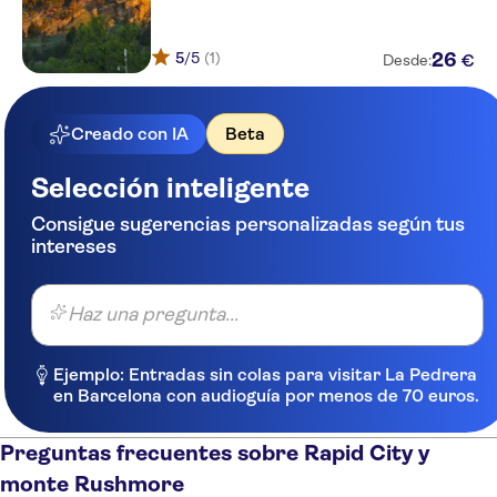
5
/5
(1)
26
€
Desde:
Creado con IA
Beta
Selección inteligente
Consigue sugerencias personalizadas según tus
intereses
Haz una pregunta...
Ejemplo: Entradas sin colas para visitar La Pedrera
en Barcelona con audioguía por menos de 70 euros.
Preguntas frecuentes sobre Rapid City y
monte Rushmore