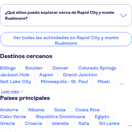
¿Qué sitios puedo explorar cerca de Rapid City y monte
Rushmore?
Estos son algunos de nuestros lugares favoritos para visitar cerca de
Rapid City y monte Rushmore:
Ver todas las actividades en Rapid City y monte
Rushmore
Billings
Boulder
Denver
Colorado Springs
Jackson Hole
Destinos cercanos
Billings
Boulder
Denver
Colorado Springs
Jackson Hole
Aspen
Grand Junction
Salt Lake City
Minneapolis - St. Paul
Moab
Kansas City
Santa Fe
Monument Valley
Leer más
Bryce Canyon City
Albuquerque
Países principales
Andorra
Albania
Suiza
Costa Rica
Cabo Verde
República Dominicana
Egipto
Grecia
Croacia
Islandia
Italia
Sri Lanka
Marruecos
Maldivas
México
Noruega