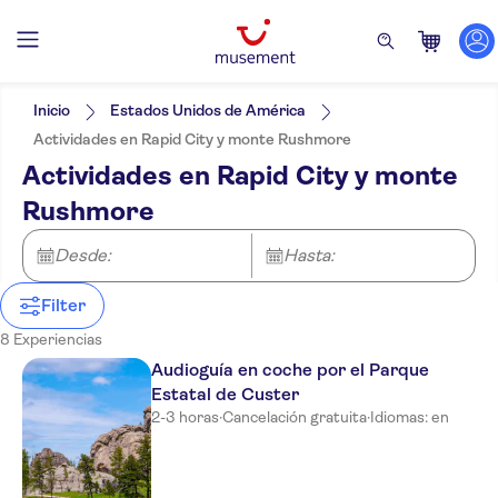
Filtros
Precio (por adulto)
Hotel pickup
Tipo de entrada
Inicio
Estados Unidos de América
Bono electrónico
Categorías
Mín.
€
Máx.
€
Actividades en Rapid City y monte Rushmore
Cancelación gratuita
Actividades
NO-PICKUP
Idiomas de la actividad
Actividades en Rapid City y monte
Confirmación al momento
Inglés
Actividades al aire libre
Excursiones de un día
Visita con audioguía
Rushmore
Naturaleza
Recorridos a pie
Cultura e historia
Atracciones y visitas guiadas
Imprescindibles
Monumentos
Turismo y tradiciones
Desde:
Hasta:
Visitas a
Campo
monumentos
Filter
8 Experiencias
Audioguía en coche por el Parque
Estatal de Custer
2-3 horas
·
Cancelación gratuita
·
Idiomas: en