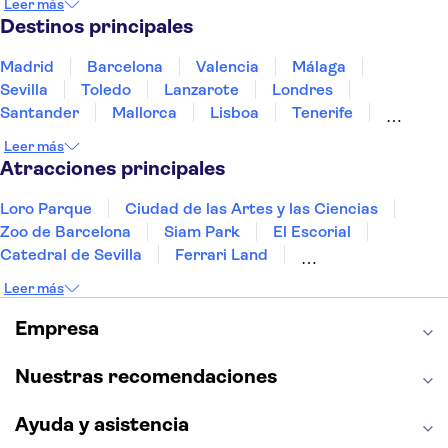
Leer más
Portugal
Tailandia
Túnez
Turquía
Destinos principales
Madrid
Barcelona
Valencia
Málaga
Sevilla
Toledo
Lanzarote
Londres
Santander
Mallorca
Lisboa
Tenerife
Gran Canaria
Fuerteventura
Marrakech
Leer más
Bilbao
Menorca
Granada
Alicante
Vigo
Atracciones principales
Loro Parque
Ciudad de las Artes y las Ciencias
Zoo de Barcelona
Siam Park
El Escorial
Catedral de Sevilla
Ferrari Land
Cueva de Nerja
La Torre Eiffel
Capilla Sixtina
Leer más
Montserrat
Museo del Louvre
La Sagrada Familia
Casa Batlló
Empresa
Palacio Real de Madrid
Estadio Santiago Bernabéu
Alhambra
La Giralda
Medina Azahara
Nuestras recomendaciones
Parque Warner
Ayuda y asistencia