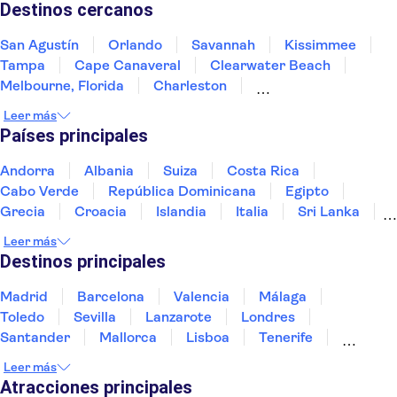
Destinos cercanos
San Agustín
Orlando
Savannah
Kissimmee
Tampa
Cape Canaveral
Clearwater Beach
Melbourne, Florida
Charleston
Panama City Beach
Destin
Fort Myers
Leer más
Atlanta
Naples, Florida
Pensacola
Países principales
Andorra
Albania
Suiza
Costa Rica
Cabo Verde
República Dominicana
Egipto
Grecia
Croacia
Islandia
Italia
Sri Lanka
Marruecos
Maldivas
México
Noruega
Leer más
Portugal
Tailandia
Túnez
Turquía
Destinos principales
Madrid
Barcelona
Valencia
Málaga
Toledo
Sevilla
Lanzarote
Londres
Santander
Mallorca
Lisboa
Tenerife
Gran Canaria
Fuerteventura
Marrakech
Leer más
Bilbao
Menorca
Granada
Vigo
Alicante
Atracciones principales