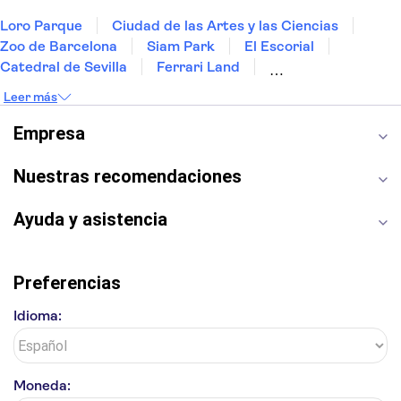
Loro Parque
Ciudad de las Artes y las Ciencias
Zoo de Barcelona
Siam Park
El Escorial
Catedral de Sevilla
Ferrari Land
Cueva de Nerja
La Torre Eiffel
Capilla Sixtina
Leer más
Montserrat
Museo del Louvre
La Sagrada Familia
Casa Batlló
Empresa
Palacio Real de Madrid
Estadio Santiago Bernabéu
Alhambra
La Giralda
Medina Azahara
Nuestras recomendaciones
Parque Warner
Ayuda y asistencia
Preferencias
Idioma:
Moneda: