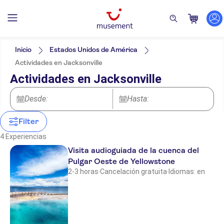
Filtros
Precio (por adulto)
Hotel pickup
Tipo de entrada
Inicio
Estados Unidos de América
Confirmación al momento
Categorías
Mín.
€
Máx.
€
Actividades en Jacksonville
Visita con audioguía
Actividades
NO-PICKUP
Idiomas de la actividad
Actividades en Jacksonville
Cancelación gratuita
Atracciones y visitas guiadas
Inglés
Bono electrónico
Excursiones de un día
Desde:
Hasta:
Cultura e historia
Entradas y eventos
Turismo y tradiciones
Deportes
Filter
Ciudad
Campo
4 Experiencias
Visita audioguiada de la cuenca del
Pulgar Oeste de Yellowstone
2-3 horas
·
Cancelación gratuita
·
Idiomas: en