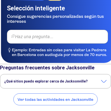
Selección inteligente
Consigue sugerencias personalizadas según tus
intereses
Haz una pregunta...
Ejemplo: Entradas sin colas para visitar La Pedrera
en Barcelona con audioguía por menos de 70 euros.
Preguntas frecuentes sobre Jacksonville
¿Qué sitios puedo explorar cerca de Jacksonville?
Estos son algunos de nuestros lugares favoritos para visitar cerca de
Jacksonville:
Ver todas las actividades en Jacksonville
San Agustín
Orlando
Savannah
Kissimmee
Tampa