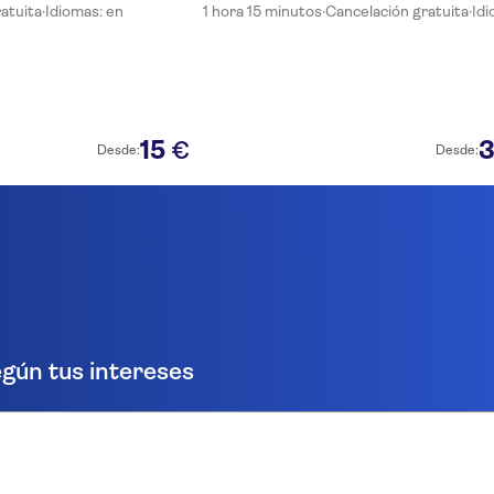
atuita
·
Idiomas: en
1 hora 15 minutos
·
Cancelación gratuita
·
Idi
15
€
Desde:
Desde:
gún tus intereses