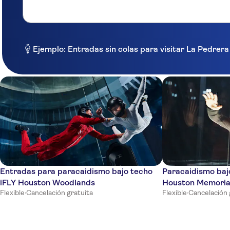
Ejemplo: Entradas sin colas para visitar La Pedrer
Entradas para paracaidismo bajo techo
Paracaidismo bajo
iFLY Houston Woodlands
Houston Memoria
Flexible
·
Cancelación gratuita
Flexible
·
Cancelación 