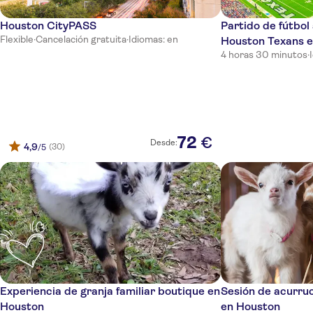
Houston CityPASS
Partido de fútbol
Flexible
·
Cancelación gratuita
·
Idiomas: en
Houston Texans e
4 horas 30 minutos
·
72
€
Desde:
4,9
(30)
/5
Experiencia de granja familiar boutique en
Sesión de acurru
Houston
en Houston