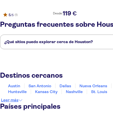
119
€
Desde:
5
(1)
/5
Preguntas frecuentes sobre Hou
¿Qué sitios puedo explorar cerca de Houston?
Estos son algunos de nuestros lugares favoritos para visitar cerca de 
Austin
San Antonio
Dallas
Nueva Orleans
Oklahoma City
Destinos cercanos
Austin
San Antonio
Dallas
Nueva Orleans
Huntsville
Kansas City
Nashville
St. Louis
Leer más
Países principales