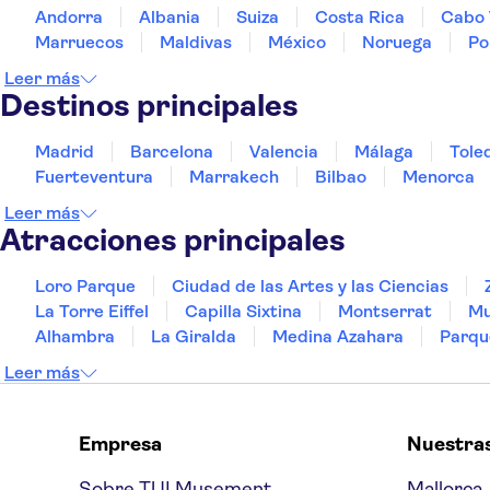
Andorra
Albania
Suiza
Costa Rica
Cabo 
Marruecos
Maldivas
México
Noruega
Po
Leer más
Destinos principales
Madrid
Barcelona
Valencia
Málaga
Tole
Fuerteventura
Marrakech
Bilbao
Menorca
Leer más
Atracciones principales
Loro Parque
Ciudad de las Artes y las Ciencias
La Torre Eiffel
Capilla Sixtina
Montserrat
Mu
Alhambra
La Giralda
Medina Azahara
Parqu
Leer más
Empresa
Nuestra
Sobre TUI Musement
Mallorca