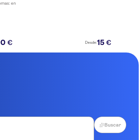
omas: en
30
15
€
€
Desde:
Buscar