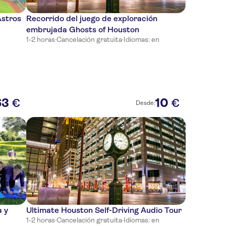
Astros
Recorrido del juego de exploración
embrujada Ghosts of Houston
1-2 horas
·
Cancelación gratuita
·
Idiomas: en
63
10
€
€
Desde:
 y
Ultimate Houston Self-Driving Audio Tour
1-2 horas
·
Cancelación gratuita
·
Idiomas: en