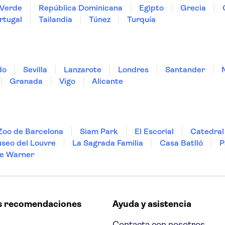
Verde
República Dominicana
Egipto
Grecia
rtugal
Tailandia
Túnez
Turquía
do
Sevilla
Lanzarote
Londres
Santander
Granada
Vigo
Alicante
Zoo de Barcelona
Siam Park
El Escorial
Catedral 
seo del Louvre
La Sagrada Familia
Casa Batlló
P
e Warner
s recomendaciones
Ayuda y asistencia
Contacta con nosotros