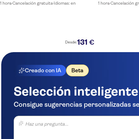
1 hora
·
Cancelación gratuita
·
Idiomas: en
1 hora
·
Cancelación gr
131
€
Desde:
Creado con IA
Beta
Selección inteligente
Consigue sugerencias personalizadas se
Haz una pregunta...