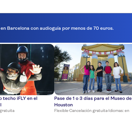
a en Barcelona con audioguía por menos de 70 euros.
 techo iFLY en el
Pase de 1 o 3 días para el Museo de
l
Houston
gratuita
Flexible
·
Cancelación gratuita
·
Idiomas: en