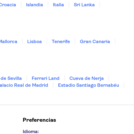
Croacia
Islandia
Italia
Sri Lanka
Mallorca
Lisboa
Tenerife
Gran Canaria
de Sevilla
Ferrari Land
Cueva de Nerja
alacio Real de Madrid
Estadio Santiago Bernabéu
Preferencias
Idioma: