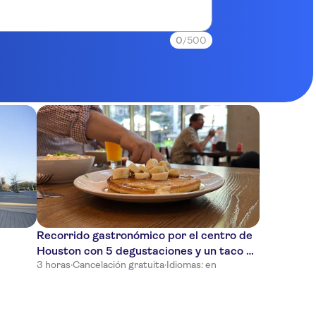
0
/500
Recorrido gastronómico por el centro de
Houston con 5 degustaciones y un taco de
3 horas
·
Cancelación gratuita
·
Idiomas: en
quesabirria