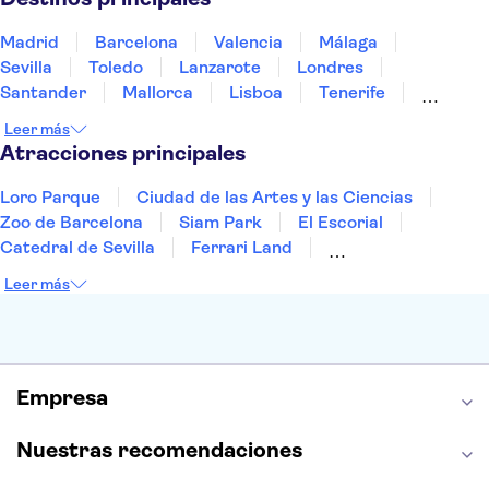
Madrid
Barcelona
Valencia
Málaga
Sevilla
Toledo
Lanzarote
Londres
Santander
Mallorca
Lisboa
Tenerife
Gran Canaria
Fuerteventura
Marrakech
Leer más
Bilbao
Menorca
Granada
Alicante
Vigo
Atracciones principales
Loro Parque
Ciudad de las Artes y las Ciencias
Zoo de Barcelona
Siam Park
El Escorial
Catedral de Sevilla
Ferrari Land
Cueva de Nerja
La Torre Eiffel
Capilla Sixtina
Leer más
Montserrat
Museo del Louvre
La Sagrada Familia
Casa Batlló
Palacio Real de Madrid
Estadio Santiago Bernabéu
Alhambra
La Giralda
Medina Azahara
Empresa
Parque Warner
Nuestras recomendaciones