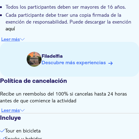
Todos los participantes deben ser mayores de 16 años.
Cada participante debe traer una copia firmada de la
exención de responsabilidad. Puede descargar la exención
aquí
Si alquila una bicicleta, también deberá traer una copia
Leer más
firmada del contrato de alquiler de la bicicleta. Puede
descargar el contrato de alquiler
aquí
Filadelfia
Todos los tours están sujetos a las condiciones climáticas.
Descubre más experiencias
Por favor use ropa y zapatos apropiados.
Si trae su propia bicicleta, por favor traiga también un casco.
Política de cancelación
Si alquila una bicicleta, se le proporcionará un casco.
Recibe un reembolso del 100% si cancelas hasta 24 horas
antes de que comience la actividad
Leer más
Incluye
Tour en bicicleta
Snacks y bebidas