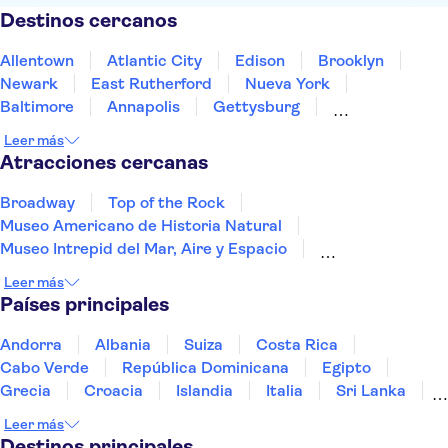
Destinos cercanos
Allentown
Atlantic City
Edison
Brooklyn
Newark
East Rutherford
Nueva York
Baltimore
Annapolis
Gettysburg
New Jersey
Washington D. C.
Leer más
Alexandria, Virginia
Arlington
Williamsburg
Atracciones cercanas
Broadway
Top of the Rock
Museo Americano de Historia Natural
Museo Intrepid del Mar, Aire y Espacio
Museo de Arte Moderno (MoMA)
Leer más
Madame Tussauds Nueva York
Rockefeller Center
Países principales
One World Observatory
Yankee Stadium
Catedral de San Patricio
Empire State Building
Andorra
Albania
Suiza
Costa Rica
The Edge New York
Cabo Verde
República Dominicana
Egipto
Cruceros turísticos de Circle Line
Harlem
Grecia
Croacia
Islandia
Italia
Sri Lanka
Universal Studios Hollywood
Marruecos
Maldivas
México
Noruega
Leer más
Portugal
Tailandia
Túnez
Turquía
Destinos principales