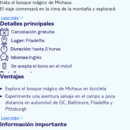
trata el bosque mágico de Michaux.
El viaje comenzará en la cima de la montaña y explorará
senderos más fáciles, pero aún le dará una idea de una pista
Leer más
única y dulce que lo hará regresar por más.
Detalles principales
¡Traiga su propia bicicleta y casco o alquilelos para el recorrido
Cancelación gratuita
y prepárese para una aventura inolvidable!
Lugar:
Filadelfia
Duración:
hasta 2 horas
Idiomas:
Inglés
Se acepta el bono en el móvil
Detalles extra
Ventajas
Confirmación al momento
Explora el bosque mágico de Michaux en bicicleta
Experimente una aventura salvaje en el campo a poca
distancia en automóvil de DC, Baltimore, Filadelfia y
Pittsburgh
Pasea por paisajes encantadores y monumentos históricos.
Leer más
Información importante