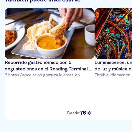
Recorrido gastronómico con 5
Luminiscence, un
degustaciones en el Reading Terminal de
de luz y música e
Filadelfia, con cheesesteak incluido
3 horas
·
Cancelación gratuita
·
Idiomas: en
Flexible
·
Idiomas: en,
76
€
Desde: