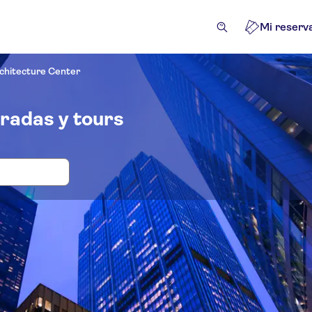
Mi reserv
chitecture Center
radas y tours
das y visitas guiadas para Chicago Ar
cias