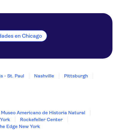
idades en Chicago
s - St. Paul
Nashville
Pittsburgh
Museo Americano de Historia Natural
York
Rockefeller Center
he Edge New York