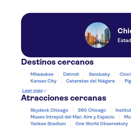
Chi
Estad
Destinos cercanos
Milwaukee
Detroit
Sandusky
Cinci
Kansas City
Cataratas del Niágara
Pi
Leer más
Atracciones cercanas
Skydeck Chicago
360 Chicago
Instit
Museo Intrepid del Mar, Aire y Espacio
Mu
Yankee Stadium
One World Observatory