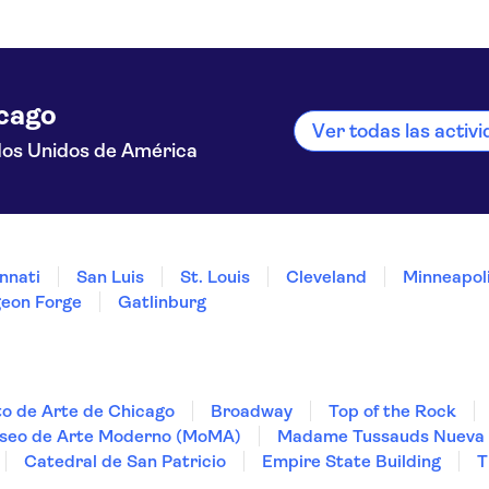
cago
Ver todas las activ
os Unidos de América
nnati
San Luis
St. Louis
Cleveland
Minneapoli
geon Forge
Gatlinburg
uto de Arte de Chicago
Broadway
Top of the Rock
seo de Arte Moderno (MoMA)
Madame Tussauds Nueva 
Catedral de San Patricio
Empire State Building
T