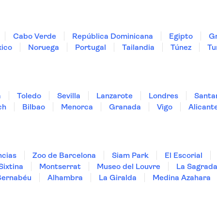
Cabo Verde
República Dominicana
Egipto
Gr
ico
Noruega
Portugal
Tailandia
Túnez
Tu
a
Toledo
Sevilla
Lanzarote
Londres
Santa
ch
Bilbao
Menorca
Granada
Vigo
Alicant
ncias
Zoo de Barcelona
Siam Park
El Escorial
Sixtina
Montserrat
Museo del Louvre
La Sagrada
Bernabéu
Alhambra
La Giralda
Medina Azahara