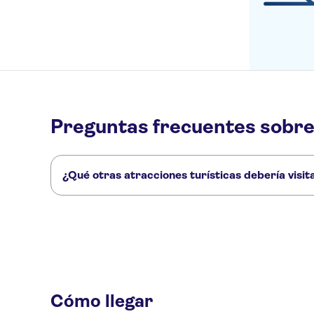
Preguntas frecuentes sobre
¿Qué otras atracciones turísticas debería visi
Estos son algunos sitios de Chicago Architecture Center q
Skydeck Chicago
360 Chicago
Instituto de Arte de Chicago
Cómo llegar