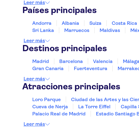
Leer más
Países principales
Andorra
Albania
Suiza
Costa Rica
Sri Lanka
Marruecos
Maldivas
Méx
Leer más
Destinos principales
Madrid
Barcelona
Valencia
Málag
Gran Canaria
Fuerteventura
Marrake
Leer más
Atracciones principales
Loro Parque
Ciudad de las Artes y las Cie
Cueva de Nerja
La Torre Eiffel
Capilla 
Palacio Real de Madrid
Estadio Santiago 
Leer más