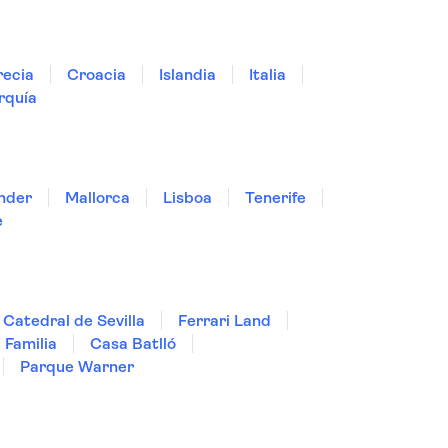
ecia
Croacia
Islandia
Italia
rquía
nder
Mallorca
Lisboa
Tenerife
e
Catedral de Sevilla
Ferrari Land
 Familia
Casa Batlló
Parque Warner