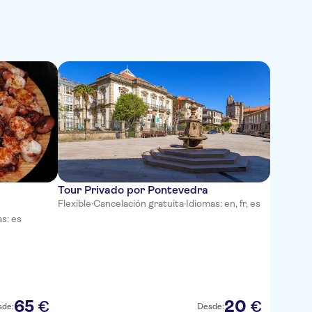
Tour Privado por Pontevedra
Flexible
·
Cancelación gratuita
·
Idiomas: en, fr, es
s: es
65
20
€
€
sde:
Desde: