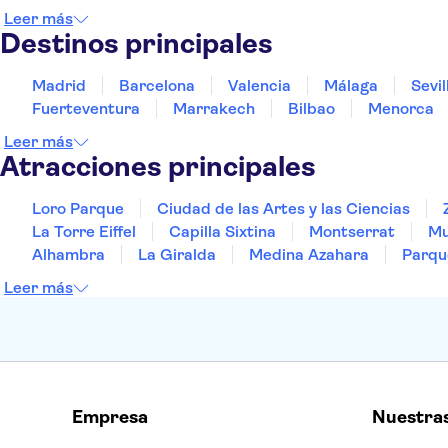
Leer más
Destinos principales
Madrid
Barcelona
Valencia
Málaga
Sevil
Fuerteventura
Marrakech
Bilbao
Menorca
Leer más
Atracciones principales
Loro Parque
Ciudad de las Artes y las Ciencias
La Torre Eiffel
Capilla Sixtina
Montserrat
Mu
Alhambra
La Giralda
Medina Azahara
Parqu
Leer más
Empresa
Nuestra