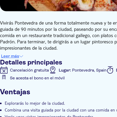
Vivirás Pontevedra de una forma totalmente nueva y te e
guiada de 90 minutos por la ciudad, paseando por su enc
comida en un restaurante tradicional gallego, con plato
Padrón. Para terminar, te dirigirás a un lugar pintoresco 
impresionantes de la ciudad.
Leer más
Detalles principales
Cancelación gratuita
Lugar:
Pontevedra, Spain
Se acepta el bono en el móvil
Detalles extra
Ventajas
Confirmación al momento
Visita guiada
Comida 
Accesible en silla de ruedas
Explorarás lo mejor de la ciudad.
Combina una visita guiada por la ciudad con una comida en u
Verás unas vistas impresionantes de Pontevedra.