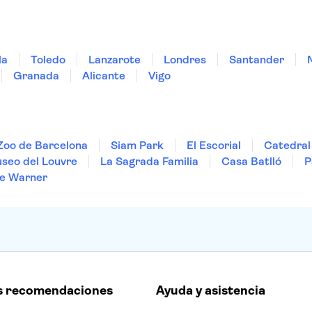
la
Toledo
Lanzarote
Londres
Santander
Granada
Alicante
Vigo
Zoo de Barcelona
Siam Park
El Escorial
Catedral 
seo del Louvre
La Sagrada Familia
Casa Batlló
P
e Warner
s recomendaciones
Ayuda y asistencia