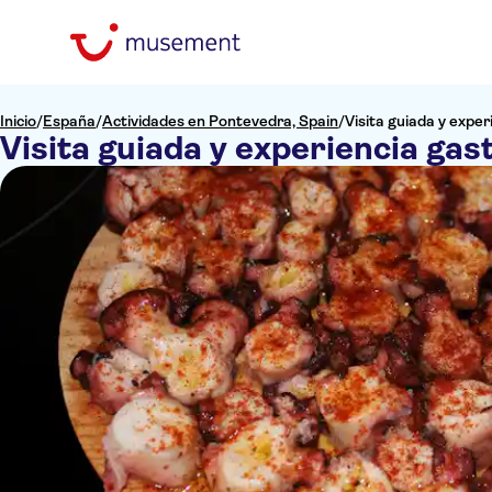
Inicio
/
España
/
Actividades en Pontevedra, Spain
/
Visita guiada y expe
Visita guiada y experiencia ga