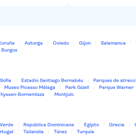
Coruña
Astorga
Oviedo
Gijon
Salamanca
, Burgos
Sofía
Estadio Santiago Bernabéu
Parques de atracc
Museo Picasso Málaga
Park Güell
Parque Warner
Thyssen-Bornemisza
Montjuïc
Verde
República Dominicana
Egipto
Grecia
rtugal
Tailandia
Túnez
Turquía