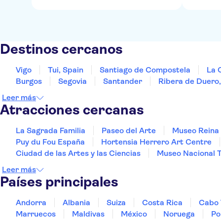
Destinos cercanos
Vigo
Tui, Spain
Santiago de Compostela
La 
Burgos
Segovia
Santander
Ribera de Duero
Leer más
Atracciones cercanas
La Sagrada Familia
Paseo del Arte
Museo Reina 
Puy du Fou España
Hortensia Herrero Art Centre
Ciudad de las Artes y las Ciencias
Museo Nacional 
Leer más
Países principales
Andorra
Albania
Suiza
Costa Rica
Cabo 
Marruecos
Maldivas
México
Noruega
Po