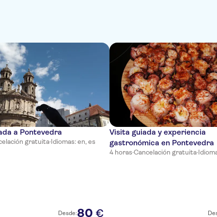
vada a Pontevedra
Visita guiada y experiencia
elación gratuita
·
Idiomas: en, es
gastronómica en Pontevedra
4 horas
·
Cancelación gratuita
·
Idioma
80
€
Desde:
De