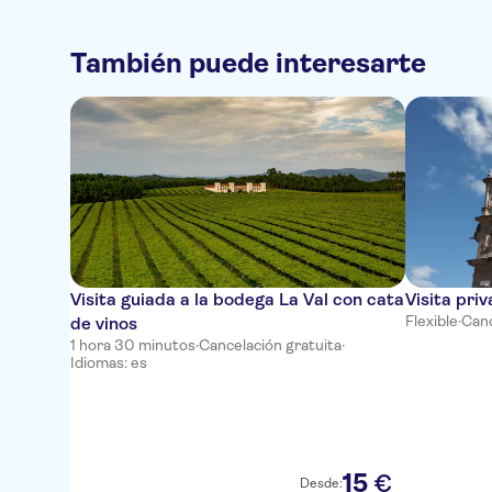
También puede interesarte
Visita guiada a la bodega La Val con cata
Visita pri
Flexible
·
Canc
de vinos
1 hora 30 minutos
·
Cancelación gratuita
·
Idiomas: es
15
€
Desde: