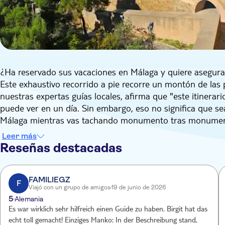
¿Ha reservado sus vacaciones en Málaga y quiere asegurar
Este exhaustivo recorrido a pie recorre un montón de las 
nuestras expertas guías locales, afirma que "este itinera
puede ver en un día. Sin embargo, eso no significa que s
Málaga mientras vas tachando monumento tras monumen
Tras reunirse con su guía, se dirigirá a su primera parada, 
Leer más
cima del monte Gibralfaro cuando los fenicios dominaban es
Reseñas destacadas
Cristo. Aparte de la gran cantidad de historia que alberga,
cosa: vistas. Tendrá tiempo de sobra para fotografiar la ciu
Alcazaba de Málaga. Esta alcazaba se construyó en el sig
FAMILIEGZ
F
Viajó con un grupo de amigos
19 de junio de 2026
por lo que su arquitectura es muy diferente a la del resto
5
Alemania
Desde aquí, se adentrará en el centro de Málaga de camino
Es war wirklich sehr hilfreich einen Guide zu haben. Birgit hat das
conoce la ciudad como la palma de su mano, por lo que le
echt toll gemacht! Einziges Manko: In der Beschreibung stand,