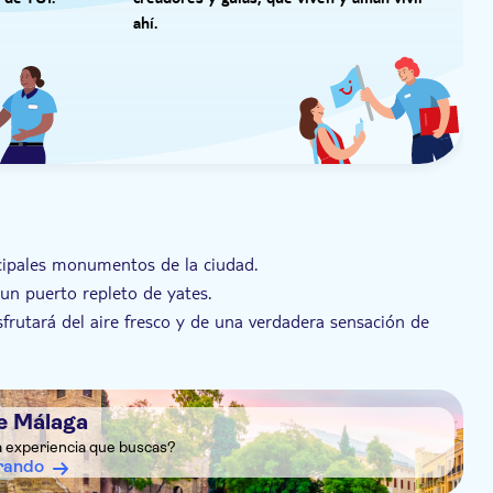
 de TUI.
creadores y guías, que viven y aman vivir
ahí.
cipales monumentos de la ciudad.
 un puerto repleto de yates.
isfrutará del aire fresco y de una verdadera sensación de
er la historia antigua de la ciudad.
sado y las costumbres de la ciudad
e Málaga
a experiencia que buscas?
rando