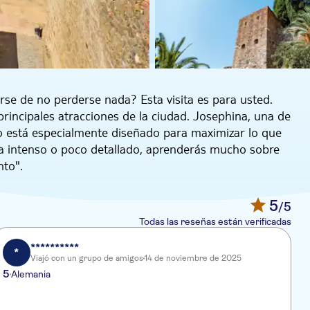
se de no perderse nada? Esta visita es para usted.
principales atracciones de la ciudad. Josephina, una de
rio está especialmente diseñado para maximizar lo que
ea intenso o poco detallado, aprenderás mucho sobre
to".
el Castillo de Gibralfaro. Este lugar se estableció en la
ta parte de España, allá por el siglo VIII antes de
5
/5
 su ubicación en lo alto de una colina significa una
Todas las reseñas están verificadas
dad y la costa antes de dirigirse a otra fortaleza, la
lo XI, durante un periodo de dominación musulmana,
**********
*
Viajó con un grupo de amigos
14 de noviembre de 2025
 de Málaga.
5
Alemania
 al puerto. El guía de esta visita es un experto que
 explicará cómo es la vida cotidiana en Málaga.