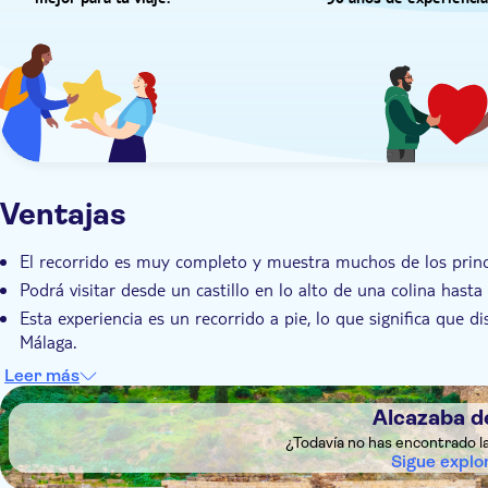
mejor para tu viaje.
50 años de experiencia
Ventajas
El recorrido es muy completo y muestra muchos de los prin
Podrá visitar desde un castillo en lo alto de una colina hasta
Esta experiencia es un recorrido a pie, lo que significa que d
Málaga.
Un recorrido como éste es la oportunidad perfecta para conoc
Leer más
DSA1Alcazaba de Málaga
Seguirá a un guía local experto que lo sabe todo sobre el pa
Alcazaba d
¿Todavía no has encontrado l
Sigue explo