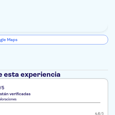
ogle Maps
e esta experiencia
/5
stán verificadas
loraciones
4,6
/5