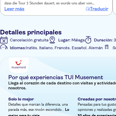
Terminará en el paseo marítimo, donde podrá pasear por e
dass die Tour 3 Stunden dauert, es wurde uns aber von
Leer más
Traducir
vornherein gesagt, dass es nur 2,5 Stunden sind. Schade, die Zeit
hätte man noch füllen können.
Detalles principales
Cancelación gratuita
Lugar:
Málaga
Duración:
3
Idiomas:
Inglés, Italiano, Francés, Español, Alemán
S
Detalles extra
Confirmación al momento
Entrada incluida
Visi
Por qué experiencias TUI Musement
Llega al corazón de cada destino con visitas y activida
nosotros.
Solo lo mejor
Creadas por nosot
Detalles que marcan la diferencia, una
Pensadas para tus gusto
parada más, ese rincón escondido...
opiniones y realizadas g
Lo