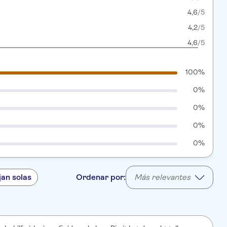
4,6
/5
4,2
/5
4,6
/5
100%
0%
0%
0%
0%
jan solas
Ordenar por:
Más relevantes