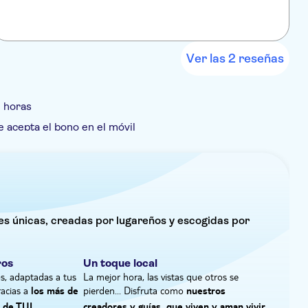
l paseo de cafés y tiendas de la ciudad.
Ver las 2 reseñas
 horas
e acepta el bono en el móvil
ta guiada
Visita privada
Bono electrónico
des únicas, creadas por lugareños y escogidas por
ros
Un toque local
s, adaptadas a tus
La mejor hora, las vistas que otros se
racias a
pierden... Disfruta como
los más de
nuestros