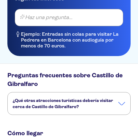
Haz una pregunta...
Ejemplo: Entradas sin colas para visitar La
Pedrera en Barcelona con audioguía por
menos de 70 euros.
Preguntas frecuentes sobre Castillo de
Gibralfaro
¿Qué otras atracciones turísticas debería visitar
cerca de Castillo de Gibralfaro?
Estos son algunos sitios de Castillo de Gibralfaro que no te
puedes perder:
Cómo llegar
Museo Picasso Málaga
Trips from Malaga
Cueva de Nerja