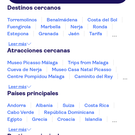
Destinos cercanos
Torremolinos
Benalmádena
Costa del Sol
Fuengirola
Marbella
Nerja
Ronda
Estepona
Granada
Jaén
Tarifa
Córdoba
Jerez de la Frontera
Costa de la Luz
Leer más
Atracciones cercanas
Museo Picasso Málaga
Trips from Malaga
Cueva de Nerja
Museo Casa Natal Picasso
Centre Pompidou Malaga
Caminito del Rey
La Sagrada Familia
Paseo del Arte
Leer más
Museo Reina Sofía
Países principales
Estadio Santiago Bernabéu
Parques de atracciones de Madrid
Andorra
Albania
Suiza
Costa Rica
Teatro-Museo Dalí
Puy du Fou España
Cabo Verde
República Dominicana
Hortensia Herrero Art Centre
Park Güell
Egipto
Grecia
Croacia
Islandia
Italia
Sri Lanka
Marruecos
Maldivas
Leer más
México
Noruega
Portugal
Tailandia