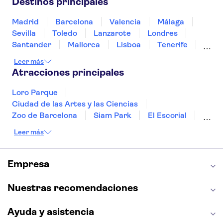
Destinos principales
Túnez
Turquía
Madrid
Barcelona
Valencia
Málaga
Sevilla
Toledo
Lanzarote
Londres
Santander
Mallorca
Lisboa
Tenerife
Gran Canaria
Fuerteventura
Marrakech
Leer más
Bilbao
Menorca
Granada
Alicante
Atracciones principales
Vigo
Loro Parque
Ciudad de las Artes y las Ciencias
Zoo de Barcelona
Siam Park
El Escorial
Catedral de Sevilla
Ferrari Land
Leer más
Cueva de Nerja
La Torre Eiffel
Capilla Sixtina
Montserrat
Museo del Louvre
La Sagrada Familia
Empresa
Casa Batlló
Palacio Real de Madrid
Estadio Santiago Bernabéu
Alhambra
Nuestras recomendaciones
La Giralda
Medina Azahara
Parque Warner
Ayuda y asistencia