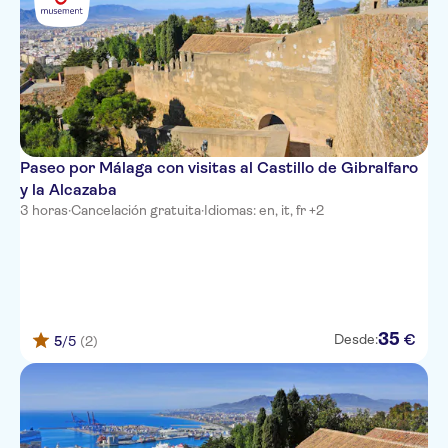
Paseo por Málaga con visitas al Castillo de Gibralfaro
y la Alcazaba
3 horas
·
Cancelación gratuita
·
Idiomas: en, it, fr +2
35
€
Desde:
5
/5
(2)