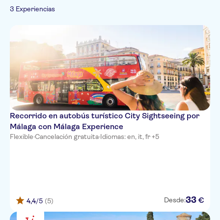
Francés
Visita privada
Turismo y tradiciones
3 Experiencias
Italiano
Subject expert guide
Neerlandés
Portugués
Ruso
Recorrido en autobús turístico City Sightseeing por
Málaga con Málaga Experience
Flexible
·
Cancelación gratuita
·
Idiomas: en, it, fr +5
33
€
Desde:
4,4
/5
(5)