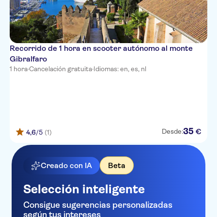
Recorrido de 1 hora en scooter autónomo al monte
Gibralfaro
1 hora
·
Cancelación gratuita
·
Idiomas: en, es, nl
35
€
Desde:
4,6
/5
(1)
Creado con IA
Beta
Selección inteligente
Consigue sugerencias personalizadas
según tus intereses