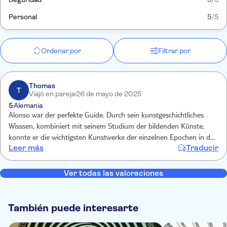
Personal
5
/5
Ordenar por
Filtrar por
Thomas
T
Viajó en pareja
26 de mayo de 2025
5
Alemania
Alonso war der perfekte Guide. Durch sein kunstgeschichtliches
Wisssen, kombiniert mit seinem Studium der bildenden Künste,
konnte er die wichtigsten Kunstwerke der einzelnen Epochen in den
Leer más
Traducir
Kontext setzen und uns die künstlerischen Details und Techniken
erklären. Man könnte noch viele Stunden mit Ihm im Prado
verbringen, ohne dass es langweilig wird. Vielen Dank Alonso Soroa
Ver todas las valoraciones
También puede interesarte