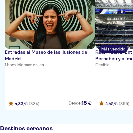
Más vendido
Entradas al Museo de las Ilusiones de
Real Madrid: Ent
Madrid
Bernabéu y al m
1 hora
·
Idiomas: en, es
Flexible
15
€
Desde:
4,33
/5
(334)
4,42
/5
(395)
Destinos cercanos