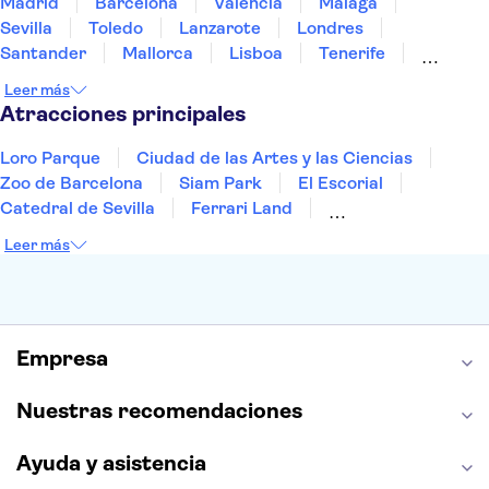
Madrid
Barcelona
Valencia
Málaga
Sevilla
Toledo
Lanzarote
Londres
Santander
Mallorca
Lisboa
Tenerife
Gran Canaria
Fuerteventura
Marrakech
Leer más
Bilbao
Menorca
Granada
Alicante
Vigo
Atracciones principales
Loro Parque
Ciudad de las Artes y las Ciencias
Zoo de Barcelona
Siam Park
El Escorial
Catedral de Sevilla
Ferrari Land
Cueva de Nerja
La Torre Eiffel
Capilla Sixtina
Leer más
Montserrat
Museo del Louvre
La Sagrada Familia
Casa Batlló
Palacio Real de Madrid
Estadio Santiago Bernabéu
Alhambra
La Giralda
Medina Azahara
Empresa
Parque Warner
Nuestras recomendaciones
Ayuda y asistencia