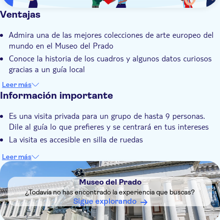
Ventajas
Admira una de las mejores colecciones de arte europeo del
mundo en el Museo del Prado
Conoce la historia de los cuadros y algunos datos curiosos
gracias a un guía local
Maravíllate ante las obras de Francisco Goya y contempla
Leer más
Las Meninas, la obra maestra de Diego Velázquez
Información importante
Personaliza la visita según tus gustos y preferencias con esta
Es una visita privada para un grupo de hasta 9 personas.
visita privada
Dile al guía lo que prefieres y se centrará en tus intereses
Disfruta de la compañía de un experto guía con
La visita es accesible en silla de ruedas
conocimientos inigualables sobre el Museo del Prado y sus
tesoros
Leer más
DSA1Museo del Prado
Museo del Prado
¿Todavía no has encontrado la experiencia que buscas?
Sigue explorando