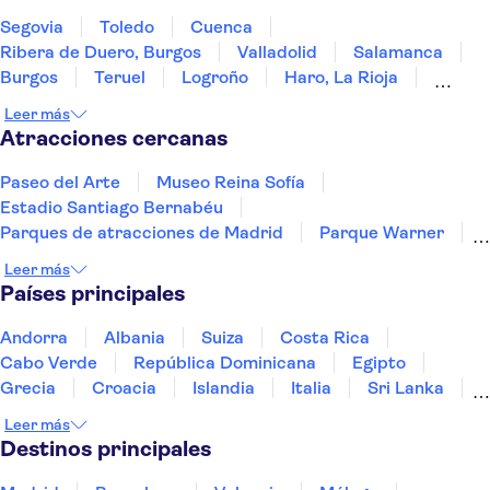
Segovia
Toledo
Cuenca
Ribera de Duero, Burgos
Valladolid
Salamanca
Burgos
Teruel
Logroño
Haro, La Rioja
Laguardia
Álava
Zaragoza
Mérida
Leer más
Vitoria-Gasteiz
Atracciones cercanas
Paseo del Arte
Museo Reina Sofía
Estadio Santiago Bernabéu
Parques de atracciones de Madrid
Parque Warner
Estadio Riyadh Air Metropolitano
Leer más
Museo Nacional Thyssen-Bornemisza
Países principales
Palacio Real de Madrid
Museo del Prado
El Escorial
La Sagrada Familia
Andorra
Albania
Suiza
Costa Rica
Teatro-Museo Dalí
Puy du Fou España
Cabo Verde
República Dominicana
Egipto
Hortensia Herrero Art Centre
Museo Picasso Málaga
Grecia
Croacia
Islandia
Italia
Sri Lanka
Marruecos
Maldivas
México
Noruega
Leer más
Portugal
Tailandia
Túnez
Turquía
Destinos principales