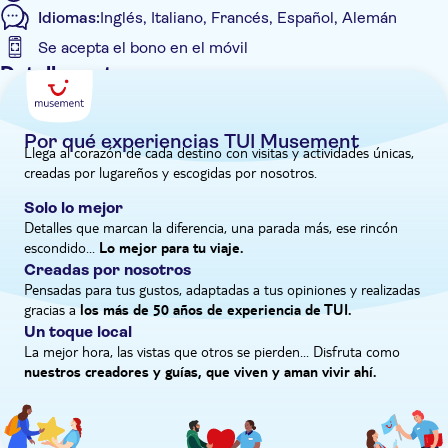
Idiomas:
Inglés, Italiano, Francés, Español, Alemán
renombre mundial, no es ninguna sorpresa que el Museo del
Prado sea toda una fuente de inspiración para una nueva
Se acepta el bono en el móvil
generación entera de pintores, desde los clásicos hasta los
Detalles extra
vanguardistas».
Confirmación al momento
Sin colas
Por qué experiencias TUI Musement
Llega al corazón de cada destino con visitas y actividades únicas,
Entrada incluida
creadas por lugareños y escogidas por nosotros.
Visita guiada
Solo lo mejor
Visita privada
Detalles que marcan la diferencia, una parada más, ese rincón
escondido...
Bono electrónico
Lo mejor para tu viaje.
Creadas por nosotros
Grupo privado
Pensadas para tus gustos, adaptadas a tus opiniones y realizadas
gracias a
los más de 50 años de experiencia de TUI.
Un toque local
La mejor hora, las vistas que otros se pierden... Disfruta como
nuestros creadores y guías, que viven y aman vivir ahí.